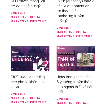
SEO truyền thống liệu
uy tín (authority) thay vì
có còn chỗ đứng?
sản xuất content đại
trà theo phễu
CONTENT
marketing truyền
MARKETING
DIGITAL
thống?
MARKETING
KIẾN THỨC
CONTENT
MARKETING
DIGITAL
MARKETING
KIẾN THỨC
Chiến lược Marketing
Hành trình khách hàng
cho phòng khám nha
& ý tưởng truyền thông
khoa
cho ngành thiết kế nội
thất
CONTENT
MARKETING
DIGITAL
CONTENT
MARKETING
KIẾN THỨC
MARKETING
DIGITAL