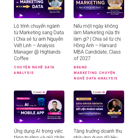
Lộ trình chuyển ngành
Nếu một ngày không
từ Marketing sang Data
làm Marketing nữa thì
| Chia sẻ từ anh Nguyễn
làm gì? | Chia sẻ từ chị
Viết Linh – Analysis
Hồng Anh – Harvard
Manager @ Highlands
MBA Candidate, Class
Coffee
of 2027
CHUYỆN NGHỀ
DATA
BRAND
ANALYSIS
MARKETING
CHUYỆN
NGHỀ
DATA ANALYSIS
Ứng dụng AI trong việc
Tăng trưởng doanh thu
tăng trưởng và giữ chân
nhờ ứng dụng dữ liệu