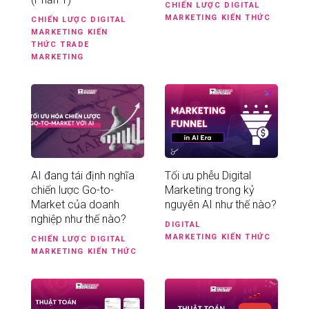
CHIẾN LƯỢC
DIGITAL
MARKETING
KIẾN THỨC
CHIẾN LƯỢC
DIGITAL
MARKETING
KIẾN
THỨC
TRADE
MARKETING
AI đang tái định nghĩa
Tối ưu phễu Digital
chiến lược Go-to-
Marketing trong kỷ
Market của doanh
nguyên AI như thế nào?
nghiệp như thế nào?
DIGITAL
MARKETING
KIẾN THỨC
CHIẾN LƯỢC
DIGITAL
MARKETING
KIẾN THỨC