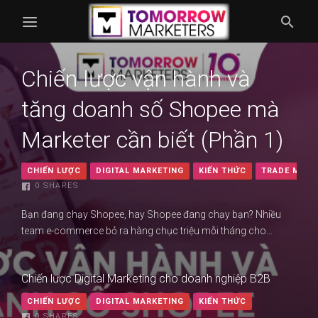
Chiến lược vận hành và
tăng doanh số Shopee mà
Marketer cần biết (Phần 1)
CHIẾN LƯỢC
DIGITAL MARKETING
KIẾN THỨC
TRADE MARK
0
SHARES
Bạn đang chạy Shopee, hay Shopee đang chạy bạn? Nhiều
team e-commerce bỏ ra hàng chục triệu mỗi tháng cho…
Chiến lược Digital Marketing cho doanh nghiệp B2B
CHIẾN LƯỢC
DIGITAL MARKETING
KIẾN THỨC
0
SHARES