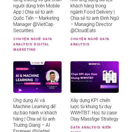
người dùng trên Mobile
khách hàng trong
App | Chia sẻ từ anh
ngành Food Delivery |
Quốc Tiến – Marketing
Chia sẻ từ anh Đình Ngữ
Manager @VietCap
– Managing Director
Securities
@CloudEats
CHUYỆN NGHỀ
DATA
CHUYỆN NGHỀ
DATA
ANALYSIS
DIGITAL
ANALYSIS
MARKETING
Ứng dụng AI và
Xây dựng KPI chiến
Machine Learning để
lược từ khung tư duy
dự báo hành vi khách
WWHTBT: Học từ case
hàng | Chia sẻ từ anh
Olay Masstige Strategy
Trường Giang – AI
DATA ANALYSIS
KIẾN
Engineer @Viettel