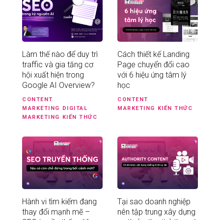
Làm thế nào để duy trì
Cách thiết kế Landing
traffic và gia tăng cơ
Page chuyển đổi cao
hội xuất hiện trong
với 6 hiệu ứng tâm lý
Google AI Overview?
học
CONTENT
CONTENT
MARKETING
DIGITAL
MARKETING
KIẾN THỨC
MARKETING
KIẾN THỨC
Hành vi tìm kiếm đang
Tại sao doanh nghiệp
thay đổi mạnh mẽ –
nên tập trung xây dựng