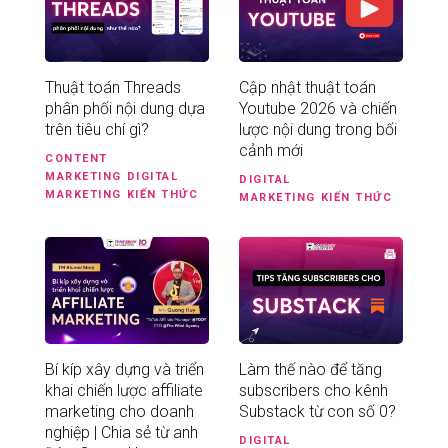
Thuật toán Threads
Cập nhật thuật toán
phân phối nội dung dựa
Youtube 2026 và chiến
trên tiêu chí gì?
lược nội dung trong bối
cảnh mới
CONTENT
MARKETING
DIGITAL
DIGITAL
MARKETING
KIẾN THỨC
MARKETING
KIẾN THỨC
Bí kíp xây dựng và triển
Làm thế nào để tăng
khai chiến lược affiliate
subscribers cho kênh
marketing cho doanh
Substack từ con số 0?
nghiệp | Chia sẻ từ anh
DIGITAL