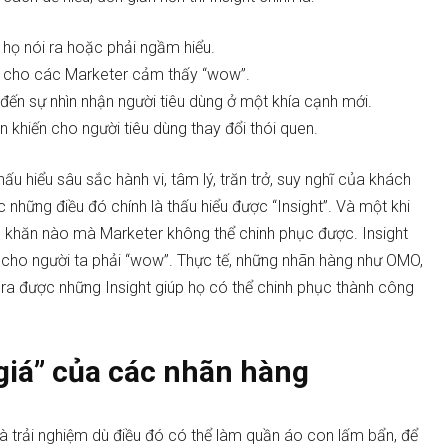
họ nói ra hoặc phải ngầm hiểu.
n cho các Marketer cảm thấy “wow”.
đến sự nhìn nhận người tiêu dùng ở một khía cạnh mới.
khiến cho người tiêu dùng thay đổi thói quen.
hấu hiểu sâu sắc hành vi, tâm lý, trăn trở, suy nghĩ của khách
những điều đó chính là thấu hiểu được “Insight”. Và một khi
ó khăn nào mà Marketer không thể chinh phục được. Insight
 cho người ta phải “wow”. Thực tế, những nhãn hàng như OMO,
 ra được những Insight giúp họ có thể chinh phục thành công
 giá” của các nhãn hàng
 trải nghiệm dù điều đó có thể làm quần áo con lấm bẩn, để