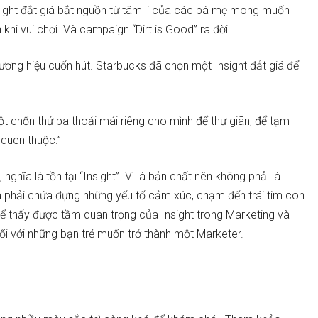
sight đắt giá bắt nguồn từ tâm lí của các bà mẹ mong muốn
 khi vui chơi. Và campaign “Dirt is Good” ra đời.
ơng hiệu cuốn hút. Starbucks đã chọn một Insight đắt giá để
ột chốn thứ ba thoải mái riêng cho mình để thư giãn, để tạm
 quen thuộc.”
 nghĩa là tồn tại “Insight”. Vì là bản chất nên không phải là
mà phải chứa đựng những yếu tố cảm xúc, chạm đến trái tim con
ể thấy được tầm quan trọng của Insight trong Marketing và
i với những bạn trẻ muốn trở thành một Marketer.