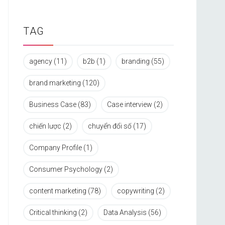
TAG
agency
(11)
b2b
(1)
branding
(55)
brand marketing
(120)
Business Case
(83)
Case interview
(2)
chiến lược
(2)
chuyển đổi số
(17)
Company Profile
(1)
Consumer Psychology
(2)
content marketing
(78)
copywriting
(2)
Critical thinking
(2)
Data Analysis
(56)