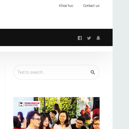
Khoá học
Contact us
Follow
us: