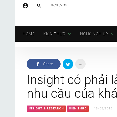
07/08/2026
Tên người dùng hoặc địa chỉ email
HOME
KIẾN THỨC
NGHỀ NGHIỆP
Mật khẩu
Share
Tự động đăng nhập
Insight có phải
nhu cầu của kh
INSIGHT & RESEARCH
KIẾN THỨC
18/05/2019