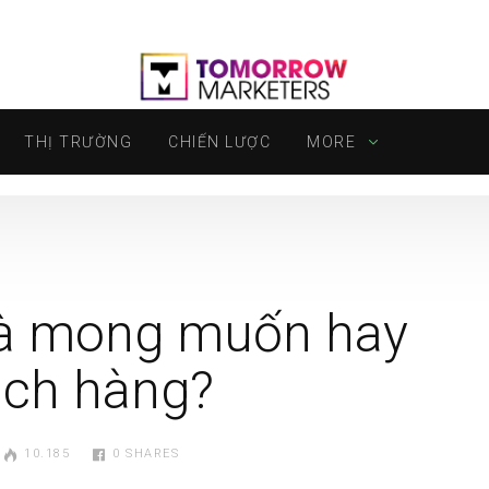
THỊ TRƯỜNG
CHIẾN LƯỢC
MORE
 là mong muốn hay
ách hàng?
10.185
0
SHARES