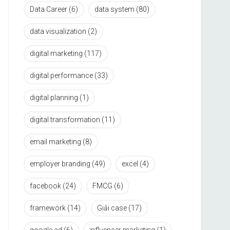
Data Career
(6)
data system
(80)
data visualization
(2)
digital marketing
(117)
digital performance
(33)
digital planning
(1)
digital transformation
(11)
email marketing
(8)
employer branding
(49)
excel
(4)
facebook
(24)
FMCG
(6)
framework
(14)
Giải case
(17)