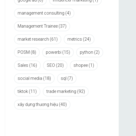
google ad
(6)
influencer marketing
(1)
management consulting
(4)
Management Trainee
(37)
market research
(61)
metrics
(24)
POSM
(8)
powerbi
(15)
python
(2)
Sales
(16)
SEO
(20)
shopee
(1)
social media
(18)
sql
(7)
tiktok
(11)
trade marketing
(92)
xây dựng thương hiệu
(40)