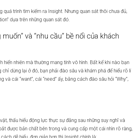
 quá trình tìm kiếm ra Insight. Nhưng quan sát thôi chưa đủ,
tion” dựa trên những quan sát đó.
 muốn” và “nhu cầu” bề nổi của khách
ch hiển nhiên mà thường mang tính vô hình. Bất kể khi nào bạn
 chỉ dừng lại ở đó, bạn phải đào sâu và khám phá để hiểu rõ lí
 và cái “want”, cái “need” ấy, bằng cách đào sâu hỏi “Why”,
n vật, thấu hiểu động lực thực sự đằng sau những suy nghĩ và
bắt được bản chất bên trong và cung cấp một cái nhìn rõ ràng,
ách dễ hiểu, đơn giản hơn thì Insight chính là: