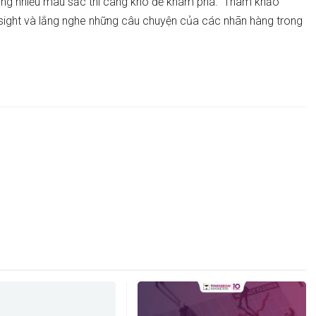
 càng nhiều màu sắc thì càng khó để khám phá. Tham khảo
sight và lắng nghe những câu chuyện của các nhãn hàng trong