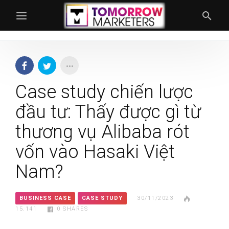
Case study chiến lược
đầu tư: Thấy được gì từ
thương vụ Alibaba rót
vốn vào Hasaki Việt
Nam?
BUSINESS CASE
CASE STUDY
30/11/2023
15.141
0
SHARES