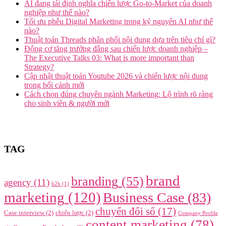
AI đang tái định nghĩa chiến lược Go-to-Market của doanh
nghiệp như thế nào?
Tối ưu phễu Digital Marketing trong kỷ nguyên AI như thế
nào?
Thuật toán Threads phân phối nội dung dựa trên tiêu chí gì?
Động cơ tăng trưởng đằng sau chiến lược doanh nghiệp –
The Executive Talks 03: What is more important than
Strategy?
Cập nhật thuật toán Youtube 2026 và chiến lược nội dung
trong bối cảnh mới
Cách chọn đúng chuyên ngành Marketing: Lộ trình rõ ràng
cho sinh viên & người mới
TAG
brand
branding
(55)
agency
(11)
b2b
(1)
marketing
(120)
Business Case
(83)
chuyển đổi số
(17)
Case interview
(2)
chiến lược
(2)
Company Profile
content marketing
(78)