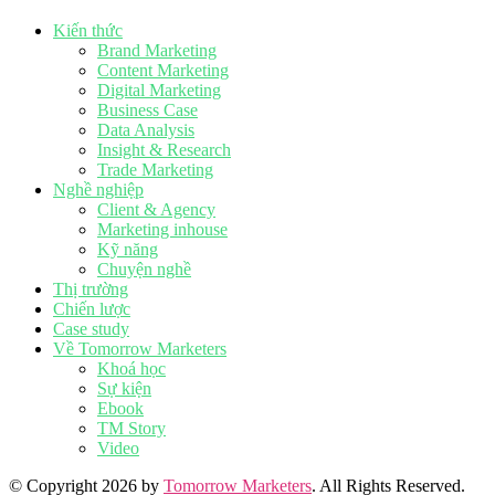
Kiến thức
Brand Marketing
Content Marketing
Digital Marketing
Business Case
Data Analysis
Insight & Research
Trade Marketing
Nghề nghiệp
Client & Agency
Marketing inhouse
Kỹ năng
Chuyện nghề
Thị trường
Chiến lược
Case study
Về Tomorrow Marketers
Khoá học
Sự kiện
Ebook
TM Story
Video
© Copyright 2026 by
Tomorrow Marketers
. All Rights Reserved.