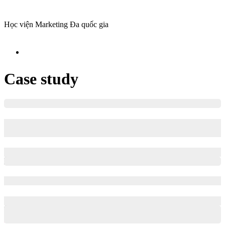
Học viện Marketing Đa quốc gia
Case study
Động cơ tăng trưởng đằng sau chiến lược doanh nghiệp – The
Executive Talks 03: What is more important than Strategy?
Case study
Chiến lược
0
Shares
5 xu hướng Marketing mới nhất trong năm 2026
Case study
Chiến lược
Kiến thức
Thị trường
0
Shares