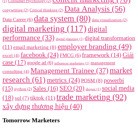
Consumer Psychology
(2)
(1)
Data Analysis
(56)
copywriting
(2)
Critical thinking
(2)
data system
(80)
Data Career
(6)
data visualization
(2)
digital marketing
(117)
digital
performance
(33)
digital transformation
digital planning
(1)
employer branding
(49)
(11)
email marketing
(8)
facebook
(24)
framework
(14)
Giải
FMCG
(6)
excel
(4)
case
(17)
google ad
(6)
management
influencer marketing
(1)
market
Management Trainee
(37)
consulting
(4)
research
(61)
metrics
(24)
powerbi
POSM
(8)
SEO
(20)
social media
(15)
Sales
(16)
python
(2)
shopee
(1)
trade marketing
(92)
(18)
tiktok
(11)
sql
(7)
xây dựng thương hiệu
(40)
Tomorrow Marketers