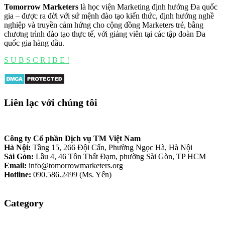
Tomorrow Marketers
là học viện Marketing định hướng Đa quốc
gia – được ra đời với sứ mệnh đào tạo kiến thức, định hướng nghề
nghiệp và truyền cảm hứng cho cộng đồng Marketers trẻ, bằng
chương trình đào tạo thực tế, với giảng viên tại các tập đoàn Đa
quốc gia hàng đầu.
S U B S C R I B E !
Liên lạc với chúng tôi
Công ty Cổ phần Dịch vụ TM Việt Nam
Hà Nội:
Tầng 15, 266 Đội Cấn, Phường Ngọc Hà, Hà Nội
Sài Gòn:
Lầu 4, 46 Tôn Thất Đạm, phường Sài Gòn, TP HCM
Email:
info@tomorrowmarketers.org
Hotline:
090.586.2499 (Ms. Yến)
Category