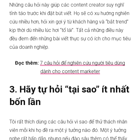
Những câu hỏi này giúp các content creator suy nghĩ
tỉnh táo trước khi đặt bút viết. Họ sẽ có xu hướng nghiên
cứu nhiều hơn, hỏi xin gợi ý từ khách hàng và “bắt trend”
kịp thời dù nhiều lúc hơi “tổ lái”. Tất cả những điều này
đều đem đến những bài viết thực sự có ích cho mục tiêu
của doanh nghiệp.
Đọc thêm:
7 câu hỏi để nghiên cứu người tiêu dùng
dành cho content marketer
3.
Hãy tự hỏi “tại sao” ít nhất
bốn lần
Tôi rất thích dùng các câu hỏi vì sao để thử thách nhân
viên mỗi khi họ đề ra một ý tưởng nào đó. Một ý tưởng
nghe rất hấp dẫn, nhưng nếu đào sâu thêm c
ó thể
t
hấy