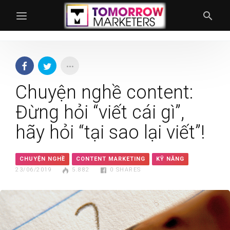
Chuyện nghề content:
Đừng hỏi “viết cái gì”,
hãy hỏi “tại sao lại viết”!
CHUYỆN NGHỀ
CONTENT MARKETING
KỸ NĂNG
23/06/2019
5.882
0
SHARES