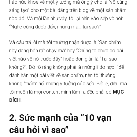
háo hức khoe về một ý tưởng mà ông ý cho là “vô cùng
sáng tạo” cho một bài đăng trên blog về một sản phẩm
nào đó. Và mỗi lần như vậy, tôi lại nhìn vào sếp và nói:
“Nghe cũng được đấy, nhưng mà… tại sao?”
Và câu trả lời mà tôi thường nhận được là “Sản phẩm
này đang bán rất chạy mà” hay “Chúng ta chưa có bài
viết nào về nó trước đây” hoặc đơn giản là “Tại sao
không?”. Đó rõ ràng không phải là những lí do hợp lí để
dành hẳn một bài viết về sản phẩm, nên tôi thường
không “thấm” nổi những ý tưởng của sếp. Bởi lẽ, điều mà
tôi muốn là mọi content mình làm ra đều phải có
MỤC
ĐÍCH
.
2.
Sức mạnh của “10 vạn
câu hỏi vì sao”