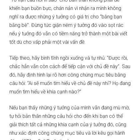
khiến bạn buồn bực, chán nản vì nhận ra mình không
nghĩ ra được những ý tưởng có giá trị cho “bằng bạn
bằng bè”. Đừng tức giận ném ý tưởng đó vào sọt rác
nếu ý tưởng đó vẫn có tiềm năng trở thành một bài viết
tốt dù cho vấp phải một vài vấn đề.
Tiếp theo, hãy bình tĩnh ngồi xuống và tự nhủ: “Được rồi,
chắc hẳn vẫn còn cách để tiếp cận với chủ đề này”. Sau
đó, hãy định hình lại rõ hơn công chúng mục tiêu bằng
câu hỏi: “Ai sẽ muốn tìm hiểu về chủ đề này nhỉ? Họ đang
muốn tìm hiểu về khía cạnh nào?”
Nếu bạn thấy những ý tưởng của mình vẫn đang mù mờ,
tự hỏi bản thân những câu hỏi cho đến khi bạn có thể
giải thích tất cả những khía cạnh của ý tưởng đó, cũng
như xác định công chúng mục tiêu và lời kêu gọi hành