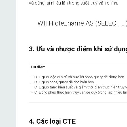
và dùng lại nhiều lần trong suốt truy vấn chính:
WITH cte_name AS (SELECT …
3. Ưu và nhược điểm khi sử dụ
Ưu điểm
– CTE giúp việc duy trì và sửa lỗi code/query dễ dàng hơn.
– CTE giúp code/query dễ đọc hiểu hơn
– CTE giúp tăng hiệu suất và giảm thời gian thực hiện truy 
– CTE cho phép thực hiện truy vấn đệ quy (vòng lặp nhiều lầ
4. Các loại CTE