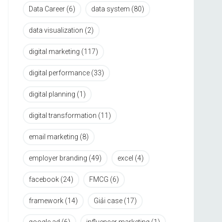
Data Career
(6)
data system
(80)
data visualization
(2)
digital marketing
(117)
digital performance
(33)
digital planning
(1)
digital transformation
(11)
email marketing
(8)
employer branding
(49)
excel
(4)
facebook
(24)
FMCG
(6)
framework
(14)
Giải case
(17)