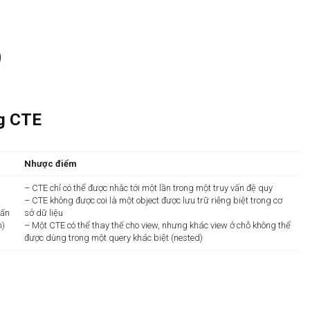
)
ng CTE
Nhược điểm
– CTE chỉ có thể được nhắc tới một lần trong một truy vấn đệ quy
– CTE không được coi là một object được lưu trữ riêng biệt trong cơ
vấn
sở dữ liệu
n)
– Một CTE có thể thay thế cho view, nhưng khác view ở chỗ không thể
được dùng trong một query khác biệt (nested)