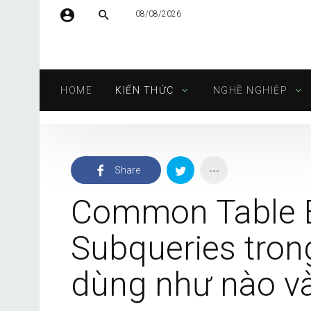
08/08/2026
Tên người dùng hoặc địa chỉ email
HOME
KIẾN THỨC
NGHỀ NGHIỆP
Mật khẩu
Share
Tự động đăng nhập
Common Table E
Subqueries trong
dùng như nào và