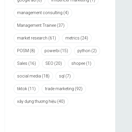
google ad
(6)
influencer marketing
(1)
management consulting
(4)
Management Trainee
(37)
market research
(61)
metrics
(24)
POSM
(8)
powerbi
(15)
python
(2)
Sales
(16)
SEO
(20)
shopee
(1)
social media
(18)
sql
(7)
tiktok
(11)
trade marketing
(92)
xây dựng thương hiệu
(40)