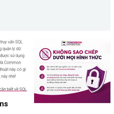
 truy vấn SQL
g quản lý dữ
g được sử dụng
ấn là Common
thuật này có gì
 này nhé!
 cần biết về SQL
ns