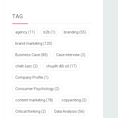
TAG
agency
(11)
b2b
(1)
branding
(55)
brand marketing
(120)
Business Case
(83)
Case interview
(2)
chiến lược
(2)
chuyển đổi số
(17)
Company Profile
(1)
Consumer Psychology
(2)
content marketing
(78)
copywriting
(2)
Critical thinking
(2)
Data Analysis
(56)