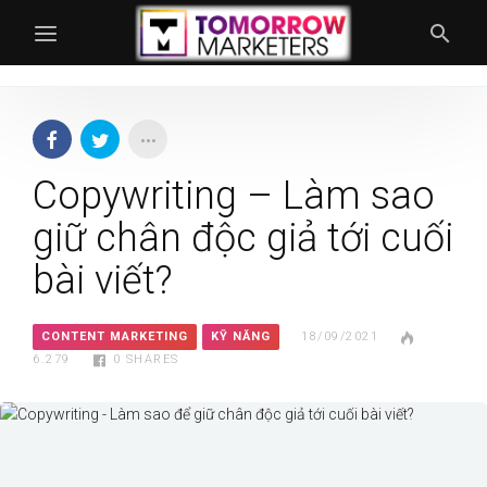
Copywriting – Làm sao
giữ chân độc giả tới cuối
bài viết?
CONTENT MARKETING
KỸ NĂNG
18/09/2021
6.279
0
SHARES