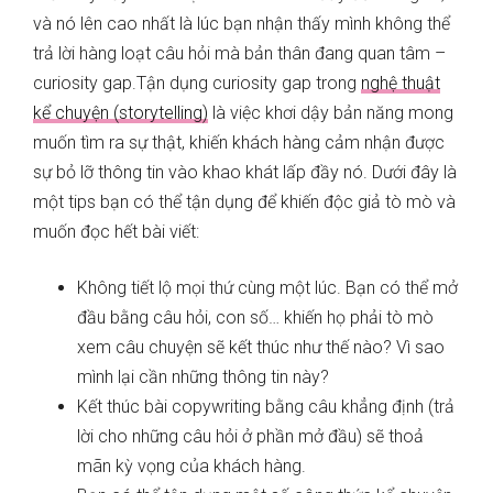
và nó lên cao nhất là lúc bạn nhận thấy mình không thể
trả lời hàng loạt câu hỏi mà bản thân đang quan tâm –
curiosity gap.Tận dụng curiosity gap trong
nghệ thuật
kể chuyện (storytelling)
là việc khơi dậy bản năng mong
muốn tìm ra sự thật, khiến khách hàng cảm nhận được
sự bỏ lỡ thông tin vào khao khát lấp đầy nó. Dưới đây là
một tips bạn có thể tận dụng để khiến độc giả tò mò và
muốn đọc hết bài viết:
Không tiết lộ mọi thứ cùng một lúc. Bạn có thể mở
đầu bằng câu hỏi, con số… khiến họ phải tò mò
xem câu chuyện sẽ kết thúc như thế nào? Vì sao
mình lại cần những thông tin này?
Kết thúc bài copywriting bằng câu khẳng định (trả
lời cho những câu hỏi ở phần mở đầu) sẽ thoả
mãn kỳ vọng của khách hàng.