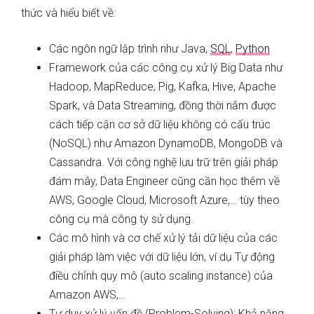
thức và hiểu biết về:
Các ngôn ngữ lập trình như Java,
SQL
,
Python
Framework của các công cụ xử lý Big Data như
Hadoop, MapReduce, Pig, Kafka, Hive, Apache
Spark, và Data Streaming, đồng thời nắm được
cách tiếp cận cơ sở dữ liệu không có cấu trúc
(NoSQL) như Amazon DynamoDB, MongoDB và
Cassandra. Với công nghệ lưu trữ trên giải pháp
đám mây, Data Engineer cũng cần học thêm về
AWS, Google Cloud, Microsoft Azure,… tùy theo
công cụ mà công ty sử dụng.
Các mô hình và cơ chế xử lý tải dữ liệu của các
giải pháp làm việc với dữ liệu lớn, ví dụ Tự động
điều chỉnh quy mô (auto scaling instance) của
Amazon AWS,…
Tư duy xử lý vấn đề (Problem-Solving): Khả năng