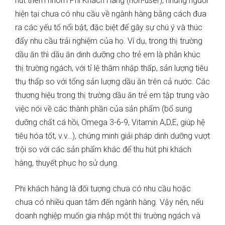
hút thêm nhóm Phi Khách Hàng (non-user), những người
hiện tại chưa có nhu cầu về ngành hàng bằng cách đưa
ra các yếu tố nổi bật, đặc biệt để gây sự chú ý và thúc
đẩy nhu cầu trải nghiệm của họ. Ví dụ, trong thị trường
dầu ăn thì dầu ăn dinh dưỡng cho trẻ em là phân khúc
thị trường ngách, với tỉ lệ thâm nhập thấp, sản lượng tiêu
thụ thấp so với tổng sản lượng dầu ăn trên cả nước. Các
thương hiệu trong thị trường dầu ăn trẻ em tập trung vào
việc nói về các thành phần của sản phẩm (bổ sung
dưỡng chất cá hồi, Omega 3-6-9, Vitamin A,D,E, giúp hệ
tiêu hóa tốt, v.v…), chứng minh giải pháp dinh dưỡng vượt
trội so với các sản phẩm khác để thu hút phi khách
hàng, thuyết phục họ sử dụng.
Phi khách hàng là đối tượng chưa có nhu cầu hoặc
chưa có nhiều quan tâm đến ngành hàng. Vậy nên, nếu
doanh nghiệp muốn gia nhập một thị trường ngách và