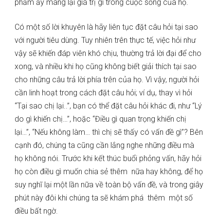
phẩm ấy mang lại giá trị gì trong cuộc sống của họ.
Có một số lời khuyên là hãy liên tục đặt câu hỏi tại sao
với người tiêu dùng. Tuy nhiên trên thực tế, việc hỏi như
vậy sẽ khiến đáp viên khó chịu, thường trả lời đại để cho
xong, và nhiều khi họ cũng không biết giải thích tại sao
cho những câu trả lời phía trên của họ. Vì vậy, người hỏi
cần linh hoạt trong cách đặt câu hỏi; ví dụ, thay vì hỏi
“Tại sao chị lại..”, bạn có thể đặt câu hỏi khác đi, như “Lý
do gì khiến chị…”, hoặc “Điều gì quan trọng khiến chị
lại…”, “Nếu không làm… thì chị sẽ thấy có vấn đề gì”? Bên
cạnh đó, chúng ta cũng cần lắng nghe những điều mà
họ không nói. Trước khi kết thúc buổi phỏng vấn, hãy hỏi
họ còn điều gì muốn chia sẻ thêm nữa hay không, để họ
suy nghĩ lại một lần nữa về toàn bộ vấn đề, và trong giây
phút này đôi khi chúng ta sẽ khám phá thêm một số
điều bất ngờ.