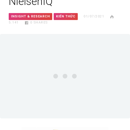
NielsenIQ
INSIGHT & RESEARCH
KIẾN THỨC
01/07/2021
5.141
0
SHARES