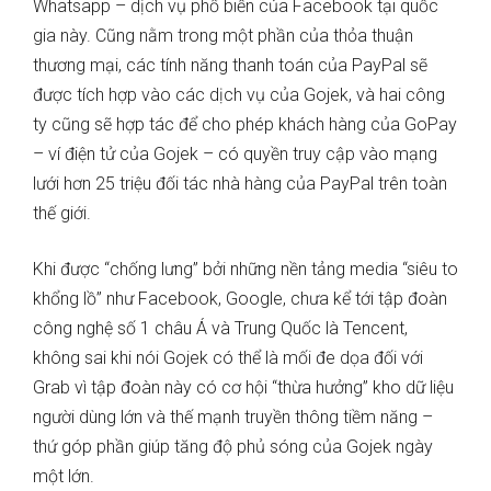
Whatsapp – dịch vụ phổ biến của Facebook tại quốc
gia này. Cũng nằm trong một phần của thỏa thuận
thương mại, các tính năng thanh toán của PayPal sẽ
được tích hợp vào các dịch vụ của Gojek, và hai công
ty cũng sẽ hợp tác để cho phép khách hàng của GoPay
– ví điện tử của Gojek – có quyền truy cập vào mạng
lưới hơn 25 triệu đối tác nhà hàng của PayPal trên toàn
thế giới.
Khi được “chống lưng” bởi những nền tảng media “siêu to
khổng lồ” như Facebook, Google, chưa kể tới tập đoàn
công nghệ số 1 châu Á và Trung Quốc là Tencent,
không sai khi nói Gojek có thể là mối đe dọa đối với
Grab vì tập đoàn này có cơ hội “thừa hưởng” kho dữ liệu
người dùng lớn và thế mạnh truyền thông tiềm năng –
thứ góp phần giúp tăng độ phủ sóng của Gojek ngày
một lớn.