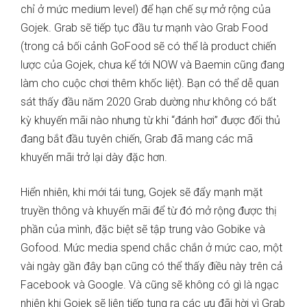
chỉ ở mức medium level) để hạn chế sự mở rộng của
Gojek. Grab sẽ tiếp tục đầu tư mạnh vào Grab Food
(trong cả bối cảnh GoFood sẽ có thể là product chiến
lược của Gojek, chưa kể tới NOW và Baemin cũng đang
làm cho cuộc chơi thêm khốc liệt). Bạn có thể dễ quan
sát thấy đầu năm 2020 Grab dường như không có bất
kỳ khuyến mãi nào nhưng từ khi “đánh hơi” được đối thủ
đang bắt đầu tuyên chiến, Grab đã mang các mã
khuyến mãi trở lại dày đặc hơn.
Hiển nhiên, khi mới tái tung, Gojek sẽ đẩy mạnh mặt
truyền thông và khuyến mãi để từ đó mở rộng được thị
phần của mình, đặc biệt sẽ tập trung vào Gobike và
Gofood. Mức media spend chắc chắn ở mức cao, một
vài ngày gần đây bạn cũng có thể thấy điều này trên cả
Facebook và Google. Và cũng sẽ không có gì là ngạc
nhiên khi Gojek sẽ liên tiếp tung ra các ưu đãi hời vì Grab