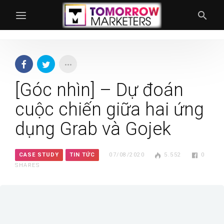
[Góc nhìn] – Dự đoán
cuộc chiến giữa hai ứng
dụng Grab và Gojek
CASE STUDY
TIN TỨC
07/08/2020
5.552
0
SHARES