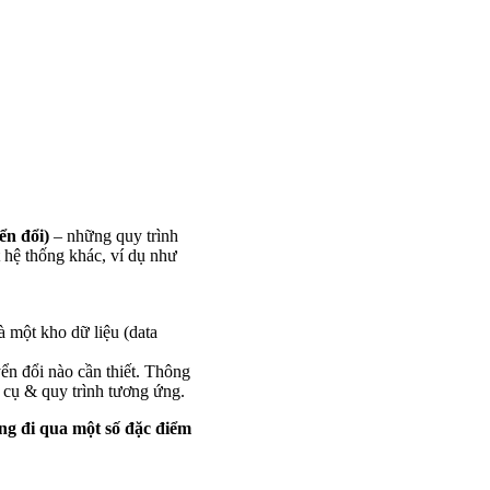
ển đổi)
– những quy trình
 hệ thống khác, ví dụ như
à một kho dữ liệu (data
ển đổi nào cần thiết. Thông
g cụ & quy trình tương ứng.
ng đi qua một số đặc điểm