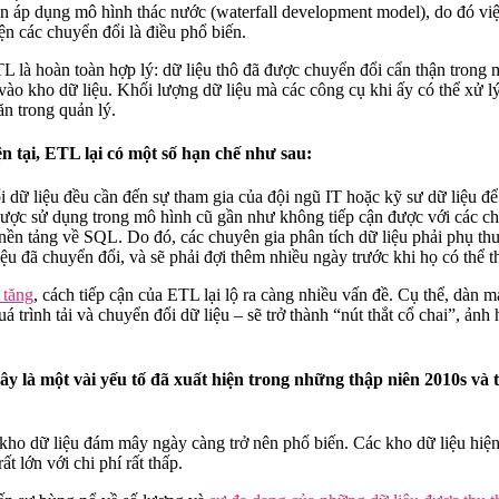
n áp dụng mô hình thác nước (waterfall development model), do đó việ
ện các chuyển đổi là điều phổ biến.
L là hoàn toàn hợp lý: dữ liệu thô đã được chuyển đổi cẩn thận trong
vào kho dữ liệu. Khối lượng dữ liệu mà các công cụ khi ấy có thể xử lý
n trong quản lý.
ện tại, ETL lại có một số hạn chế như sau:
i dữ liệu đều cần đến sự tham gia của đội ngũ IT hoặc kỹ sư dữ liệu đ
ợc sử dụng trong mô hình cũ gần như không tiếp cận được với các chu
ền tảng về SQL. Do đó, các chuyên gia phân tích dữ liệu phải phụ thu
ệu đã chuyển đổi, và sẽ phải đợi thêm nhiều ngày trước khi họ có thể t
 tăng
, cách tiếp cận của ETL lại lộ ra càng nhiều vấn đề. Cụ thể, dàn 
á trình tải và chuyển đổi dữ liệu – sẽ trở thành “nút thắt cổ chai”, ảnh
ây là một vài yếu tố đã xuất hiện trong những thập niên 2010s và 
 kho dữ liệu đám mây ngày càng trở nên phổ biến. Các kho dữ liệu hiện
ất lớn với chi phí rất thấp.