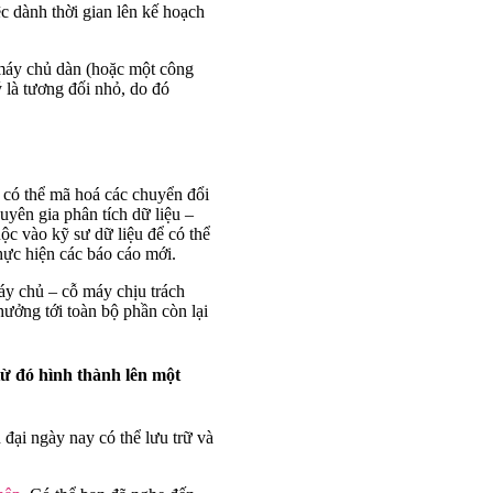
c dành thời gian lên kế hoạch
 máy chủ dàn (hoặc một công
 là tương đối nhỏ, do đó
ể có thể mã hoá các chuyển đổi
yên gia phân tích dữ liệu –
ộc vào kỹ sư dữ liệu để có thể
hực hiện các báo cáo mới.
máy chủ – cỗ máy chịu trách
 hưởng tới toàn bộ phần còn lại
từ đó hình thành lên một
 đại ngày nay có thể lưu trữ và