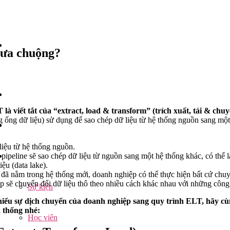
 ưa chuộng?
 là viết tắt của “extract, load & transform” (trích xuất, tải & chuy
g ống dữ liệu) sử dụng để sao chép dữ liệu từ hệ thống nguồn sang một
liệu từ hệ thống nguồn.
 pipeline sẽ sao chép dữ liệu từ nguồn sang một hệ thống khác, có thể l
ệu (data lake).
 đã nằm trong hệ thống mới, doanh nghiệp có thể thực hiện bất cứ chuy
p sẽ chuyển đổi dữ liệu thô theo nhiều cách khác nhau với những côn
Sự kiện
 hiểu sự dịch chuyển của doanh nghiệp sang quy trình ELT, hãy cù
 thống nhé:
Học viên