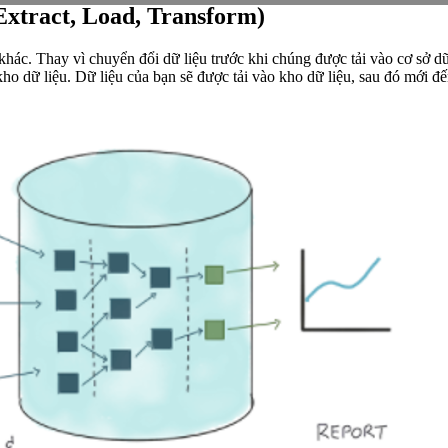
Extract, Load, Transform)
hác. Thay vì chuyển đổi dữ liệu trước khi chúng được tải vào cơ sở d
kho dữ liệu. Dữ liệu của bạn sẽ được tải vào kho dữ liệu, sau đó mới đ