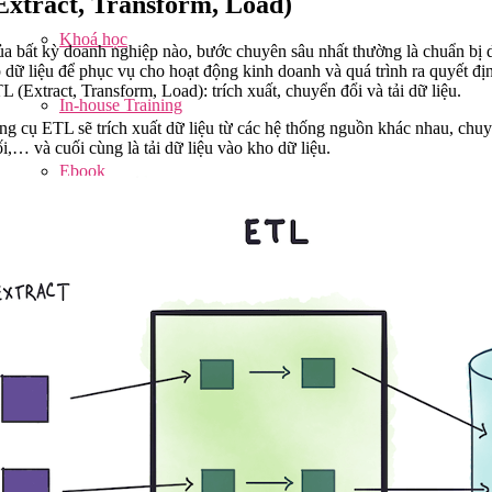
Extract, Transform, Load)
Khoá học
ủa bất kỳ doanh nghiệp nào, bước chuyên sâu nhất thường là chuẩn bị 
p dữ liệu để phục vụ cho hoạt động kinh doanh và quá trình ra quyết đ
L (Extract, Transform, Load): trích xuất, chuyển đổi và tải dữ liệu.
In-house Training
ng cụ ETL sẽ trích xuất dữ liệu từ các hệ thống nguồn khác nhau, chuy
i,… và cuối cùng là tải dữ liệu vào kho dữ liệu.
Ebook