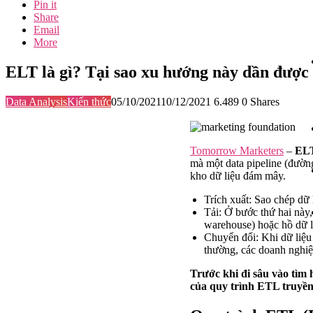
Pin it
Share
Email
More
ELT là gì? Tại sao xu hướng này dần được
Data Analysis
Kiến thức
05/10/2021
10/12/2021
6.489
0
Shares
Tomorrow Marketers
–
ELT
mà một data pipeline (đườn
kho dữ liệu đám mây.
Trích xuất: Sao chép dữ 
Tải: Ở bước thứ hai này,
warehouse) hoặc hồ dữ li
Chuyển đổi: Khi dữ liệu
thường, các doanh nghiệ
Trước khi đi sâu vào tìm
của quy trình ETL truyền