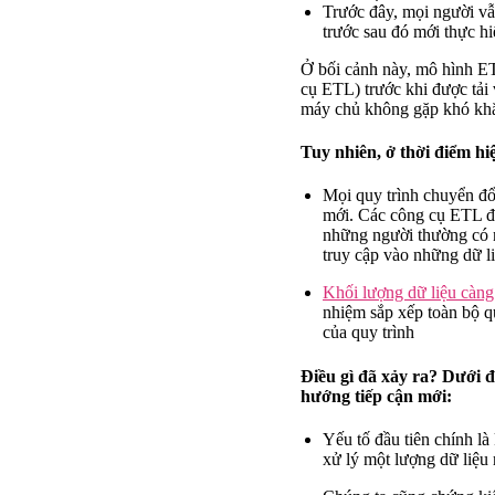
Trước đây, mọi người vẫ
trước sau đó mới thực hi
Ở bối cảnh này, mô hình ET
cụ ETL) trước khi được tải 
máy chủ không gặp khó khă
Tuy nhiên, ở thời điểm hi
Mọi quy trình chuyển đổ
mới. Các công cụ ETL đư
những người thường có n
truy cập vào những dữ li
Khối lượng dữ liệu càng
nhiệm sắp xếp toàn bộ qu
của quy trình
Điều gì đã xảy ra? Dưới đ
hướng tiếp cận mới:
Yếu tố đầu tiên chính là
xử lý một lượng dữ liệu r