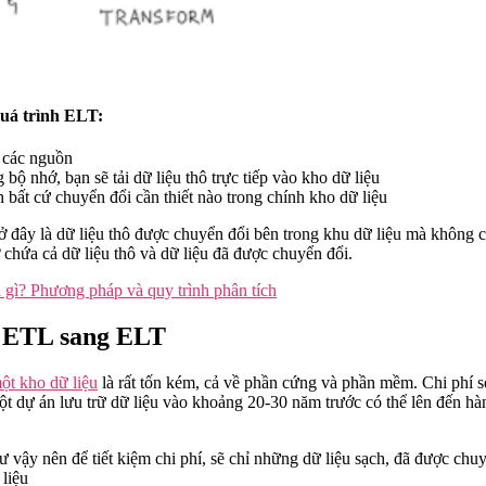
quá trình ELT:
ừ các nguồn
 bộ nhớ, bạn sẽ tải dữ liệu thô trực tiếp vào kho dữ liệu
 bất cứ chuyển đổi cần thiết nào trong chính kho dữ liệu
ở đây là dữ liệu thô được chuyển đổi bên trong khu dữ liệu mà không 
 chứa cả dữ liệu thô và dữ liệu đã được chuyển đổi.
à gì? Phương pháp và quy trình phân tích
ừ ETL sang ELT
ột kho dữ liệu
là rất tốn kém, cả về phần cứng và phần mềm. Chi phí ser
 dự án lưu trữ dữ liệu vào khoảng 20-30 năm trước có thể lên đến hà
ư vậy nên để tiết kiệm chi phí, sẽ chỉ những dữ liệu sạch, đã được ch
liệu