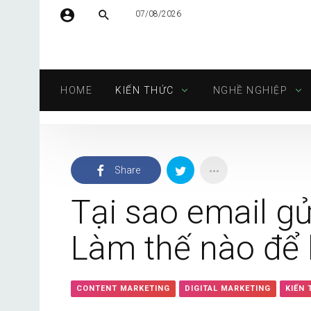
07/08/2026
Tên người dùng hoặc địa chỉ email
HOME
KIẾN THỨC
NGHỀ NGHIỆP
Mật khẩu
Share
Tự động đăng nhập
Tại sao email gử
Làm thế nào để
CONTENT MARKETING
DIGITAL MARKETING
KIẾN