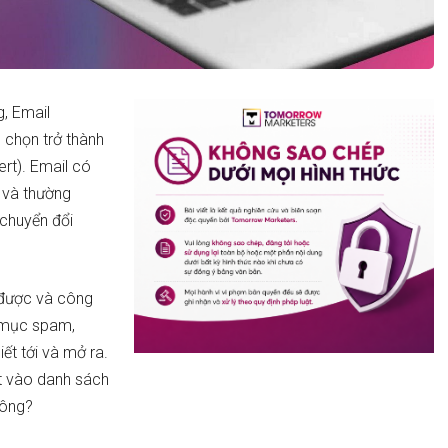
g, Email
 chọn trở thành
rt). Email có
g và thường
chuyển đổi
 được và công
o mục spam,
t tới và mở ra.
iệt vào danh sách
hông?