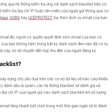
hông qua hệ thống kiểm tra ứng với danh sách blacklist hiện có
ẽ kiểm tra địa chỉ IP hoặc tên miền của người gửi thông qua cơ
haus
,
SOBS
hay
UCEPROTECT
tùy theo dịch vụ email của bạn
 email đó, người có quyền quyết định xem email của bạn có
P của bạn không nằm trong bất kỳ danh sách đen nào đã có từ
nh lá cây, nó sẽ chuyển đến hộp thư đến của người đăng ký.
acklist?
xây dựng chủ yếu dựa trên các cơ sở dữ liệu về báo cáo/khiếu
 bị đánh dấu là spam, các hệ thống blacklist sẽ đánh giá và
địa chỉ IP của người gửi vào danh sách blacklist khi số lượng
email tăng nhanh bất chợt trong một thời gian ngắn sẽ bị đánh