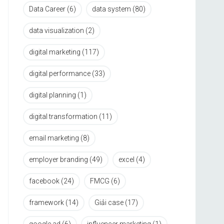
Data Career
(6)
data system
(80)
data visualization
(2)
digital marketing
(117)
digital performance
(33)
digital planning
(1)
digital transformation
(11)
email marketing
(8)
employer branding
(49)
excel
(4)
facebook
(24)
FMCG
(6)
framework
(14)
Giải case
(17)