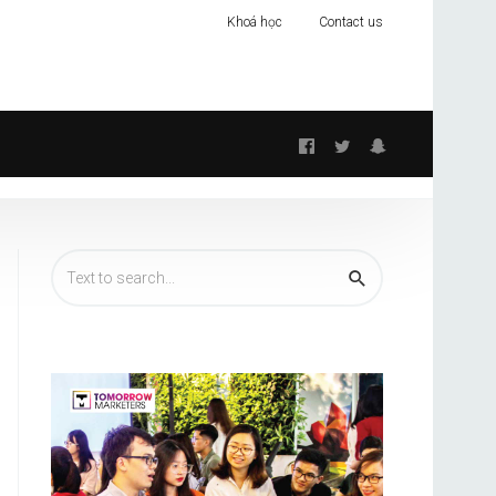
Khoá học
Contact us
Follow
us: