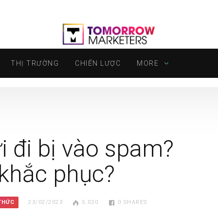
THỊ TRƯỜNG
CHIẾN LƯỢC
MORE
i đi bị vào spam?
 khắc phục?
 THỨC
23/02/2023
5.020
0
SHARES