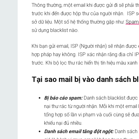
Thông thường, một email khi được gửi đi sẽ phải t
trước khi đến được hộp thư của người nhận. ISP s
sở dữ liệu. Một số hệ thống thường gặp như:
Spam
sử dụng blacklist nào.
Khi bạn gửi email, ISP (Người nhận) sẽ nhận được
hợp pháp hay không. ISP xác nhận rằng địa chỉ I
trước. Khi bộ lọc thư rác hiển thị tín hiệu màu xa
Tại sao mail bị vào danh sách bl
Bị báo cáo spam:
Danh sách blacklist được 
nại thư rác từ người nhận. Mỗi khi một email
tổng hợp số lần vi phạm và cuối cùng sẽ đưa 
khiếu nại đủ nhiều.
Danh sách email tăng đột ngột:
Danh sách 