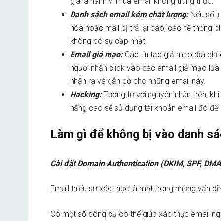
giá là hành vi mua email không trung thực.
Danh sách email kém chất lượng:
Nếu số l
hóa hoặc mail bị trả lại cao, các hệ thống 
không có sự cập nhật.
Email giả mạo:
Các tin tặc giả mạo địa chỉ
người nhận click vào các email giả mạo lừa 
nhận ra và gắn cờ cho những email này.
Hacking:
Tương tự với nguyên nhân trên, kh
năng cao sẽ sử dụng tài khoản email đó để k
Làm gì để không bị vào danh sác
Cài đặt Domain Authentication (DKIM, SPF, DM
Email thiếu sự xác thực là một trong những vấn đề
Có một số công cụ có thể giúp xác thực email ngườ