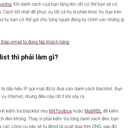
keting
: Khi danh sách của bạn tăng lên, rất có thể bạn sẽ có
u. Cách tốt nhất để phục vụ tất cả họ là phân khúc họ dựa trên
 thứ tự, bạn có thể gửi cho từng người đăng ký chính xác những gì
 thập email từ đúng tệp khách hàng
st thì phải làm gì?
là dấu hiệu IP gửi mail đã bị đưa vào danh sách blacklist. Bạn
 Internet, nhưng điều này rất ít khi xảy ra.
ình kiểm tra blacklist như
MXToolbox
hoặc
MultiRBL
để kiểm
h đen không. Thay vì phải kiểm tra từng danh sách đen, bạn
 các công cụ này sẽ tự động rà soát dựa trên DNS, sau đó