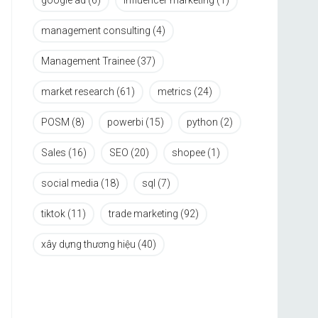
google ad
(6)
influencer marketing
(1)
management consulting
(4)
Management Trainee
(37)
market research
(61)
metrics
(24)
POSM
(8)
powerbi
(15)
python
(2)
Sales
(16)
SEO
(20)
shopee
(1)
social media
(18)
sql
(7)
tiktok
(11)
trade marketing
(92)
xây dựng thương hiệu
(40)