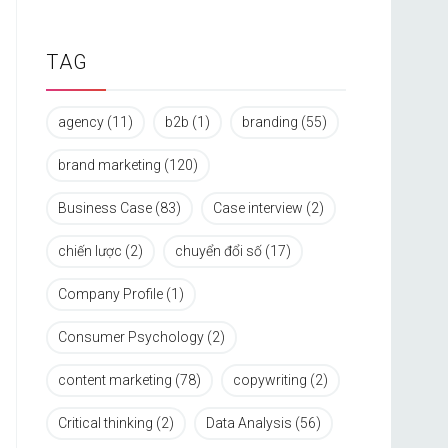
TAG
agency
(11)
b2b
(1)
branding
(55)
brand marketing
(120)
Business Case
(83)
Case interview
(2)
chiến lược
(2)
chuyển đổi số
(17)
Company Profile
(1)
Consumer Psychology
(2)
content marketing
(78)
copywriting
(2)
Critical thinking
(2)
Data Analysis
(56)