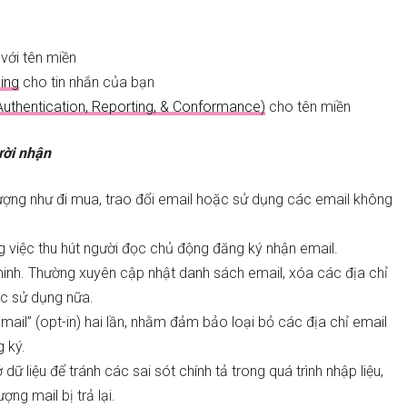
với tên miền
ing
cho tin nhắn của bạn
hentication, Reporting, & Conformance)
cho tên miền
ười nhận
ợng như đi mua, trao đổi email hoặc sử dụng các email không
 việc thu hút người đọc chủ động đăng ký nhận email.
inh. Thường xuyên cập nhật danh sách email, xóa các địa chỉ
ợc sử dụng nữa.
ail” (opt-in) hai lần, nhằm đảm bảo loại bỏ các địa chỉ email
g ký.
ữ liệu để tránh các sai sót chính tả trong quá trình nhập liệu,
ợng mail bị trả lại.