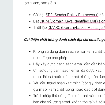
lọc spam, bao gồm:
Cài đặt
SPF (Sender Policy Framework)
đối 
Bật
DKIM (Domain Keys Identified Mail) sign
Thiết lập
DMARC (Domain-based Message Aut
Cải thiện chất lượng danh sách địa chỉ email ng
Không sử dụng danh sách email kém chất lư
chưa được cho phép.
Hãy xây dựng danh sách email dần dần bằng
Chỉ sử dụng danh sách email đã được xác m
email lỗi, sai hoặc các email không còn đư
Yêu cầu người nhận xác minh “đồng ý nhận em
giả mạo, kém chất lượng hoặc các bot đăn
Tránh nhập thủ công địa chỉ email vào cơ sở d
hạn chế số lượng email không tồn tại và số lư