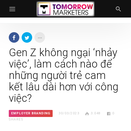
Gen Z không ngại ‘nhảy
việc’, làm cách nào để
những người trẻ cam
kết lâu dài hơn với công
việc?
EMPLOYER BRANDING
30/03/2023
3.048
0
SHARES