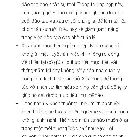
đào tạo cho nhân sự mới. Trong trường hợp này,
anh Quang gợi ý các công ty nên ghi hình lại các
buổi đào tạo và xâu chuỗi chúng lại để làm tài liệu
cho nhân sự mới. Điều này sẽ giảm gánh nặng
trong việc đào tạo cho nhà quản lý.
Xây dựng mục tiêu nghề nghiệp: Nhân sự sẽ rất
khó giữ nhiệt huyết làm việc khi không rõ công
việc hiện tại có giúp họ thực hiện mục tiêu vài
tháng/năm tới hay không. Vậy nên, nhà quản lý
cũng nên dành thời gian mỗi 3-6 tháng để tương
tác với nhân sự, tìm hiểu xem họ cần gì và công ty
giúp họ đạt được mục tiêu như thế nào.
Công nhận & Khen thưởng: Thiếu minh bạch về
khen thưởng sẽ tạo ra nhiều ngờ vực và cạnh tranh
không lành mạnh. Hiếm có nhân sự nào muốn ở lại
trong một môi trường “độc hại” như vậy. Lời
khuyên ở đây chính là, luôn cần đưa ra các chính