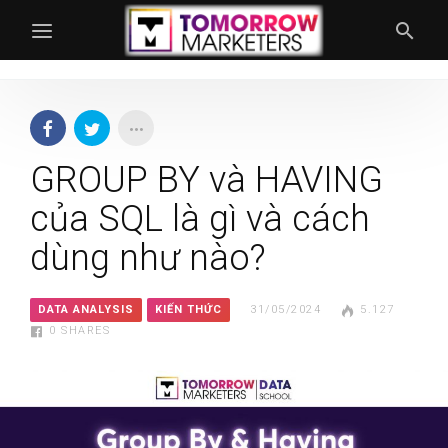
GROUP BY và HAVING
của SQL là gì và cách
dùng như nào?
DATA ANALYSIS
KIẾN THỨC
31/05/2024
5.127
0
SHARES