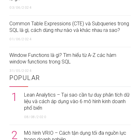
03/06/2024
Common Table Expressions (CTE) và Subqueries trong
SQL là gì, cách dùng như nào và khác nhau ra sao?
01/06/2024
Window Functions là gì? Tìm hiểu từ A-Z các hàm
window functions trong SQL
31/05/2024
POPULAR
1
Lean Analytics – Tại sao cần tư duy phân tích dữ
liệu và cách áp dụng vào 6 mô hình kinh doanh
phổ biến
08/08/2020
2
Mô hình VRIO – Cách tận dụng tối đa nguồn lực
trong doanh nghiệp