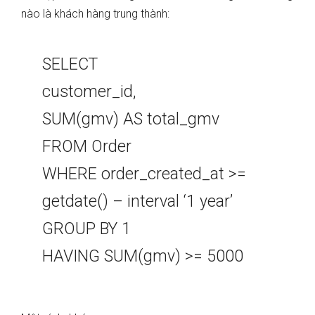
nào là khách hàng trung thành:
SELECT
customer_id,
SUM(gmv) AS total_gmv
FROM Order
WHERE order_created_at >=
getdate() – interval ‘1 year’
GROUP BY 1
HAVING SUM(gmv) >= 5000