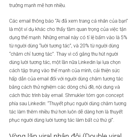
trưởng mạnh mẽ hơn nhiều.
Các email thông báo “Ai đã xem trang cá nhân của bạn”
là một ví dụ khác cho thấy tầm quan trọng của việc tận
dụng thế mạnh. Những email này có tỉ lệ bấm vào là 5%
từ người dùng “lười tương tác”, và 20% từ người dùng
“chăm chỉ tương tác”. Thay vì cố gắng thu hút người
dùng lười tương tác, một lần nữa Linkedin lại lựa chọn
cách tập trung vào thế mạnh của mình, cải thiện sức
hấp dẫn của email đối với người dùng chăm tương tác
bằng cách thử nghiệm các dòng chủ đề, nội dung và
cách thức trình bày email. Shmukler tóm gọn concept
phía sau Linkedin: “Thuyết phục người dùng chăm tương
tác làm thêm nhiều thứ hơn luôn dễ dàng hơn là thuyết
phục người dùng lười tương tác làm bất cứ thứ gì”.
Vòng lặp viral nhân đôi (Double viral