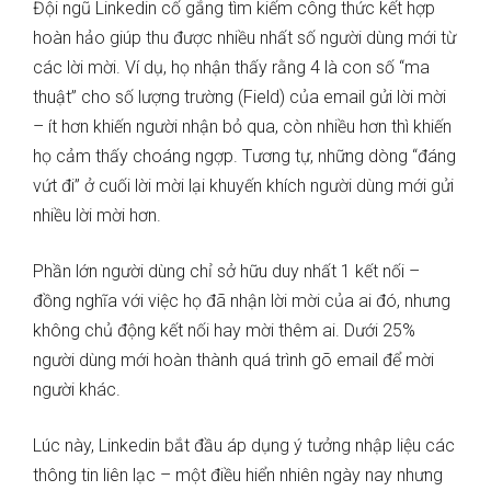
Đội ngũ Linkedin cố gắng tìm kiếm công thức kết hợp
hoàn hảo giúp thu được nhiều nhất số người dùng mới từ
các lời mời. Ví dụ, họ nhận thấy rằng 4 là con số “ma
thuật” cho số lượng trường (Field) của email gửi lời mời
– ít hơn khiến người nhận bỏ qua, còn nhiều hơn thì khiến
họ cảm thấy choáng ngợp. Tương tự, những dòng “đáng
vứt đi” ở cuối lời mời lại khuyến khích người dùng mới gửi
nhiều lời mời hơn.
Phần lớn người dùng chỉ sở hữu duy nhất 1 kết nối –
đồng nghĩa với việc họ đã nhận lời mời của ai đó, nhưng
không chủ động kết nối hay mời thêm ai. Dưới 25%
người dùng mới hoàn thành quá trình gõ email để mời
người khác.
Lúc này, Linkedin bắt đầu áp dụng ý tưởng nhập liệu các
thông tin liên lạc – một điều hiển nhiên ngày nay nhưng