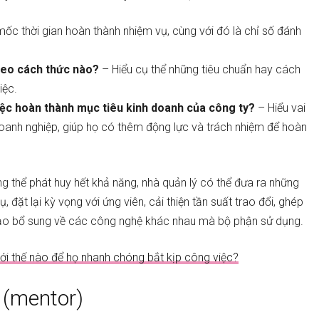
ốc thời gian hoàn thành nhiệm vụ, cùng với đó là chỉ số đánh
heo cách thức nào?
– Hiểu cụ thể những tiêu chuẩn hay cách
iệc.
iệc hoàn thành mục tiêu kinh doanh của công ty?
– Hiểu vai
doanh nghiệp, giúp họ có thêm động lực và trách nhiệm để hoàn
g thể phát huy hết khả năng, nhà quản lý có thể đưa ra những
dụ, đặt lại kỳ vọng với ứng viên, cải thiện tần suất trao đổi, ghép
tạo bổ sung về các công nghệ khác nhau mà bộ phận sử dụng.
i thế nào để họ nhanh chóng bắt kịp công việc?
c (mentor)