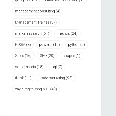
google ad
(6)
influencer marketing
(1)
management consulting
(4)
Management Trainee
(37)
market research
(61)
metrics
(24)
POSM
(8)
powerbi
(15)
python
(2)
Sales
(16)
SEO
(20)
shopee
(1)
social media
(18)
sql
(7)
tiktok
(11)
trade marketing
(92)
xây dựng thương hiệu
(40)