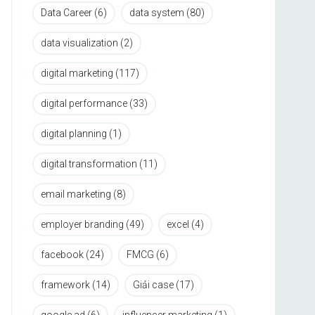
Data Career
(6)
data system
(80)
data visualization
(2)
digital marketing
(117)
digital performance
(33)
digital planning
(1)
digital transformation
(11)
email marketing
(8)
employer branding
(49)
excel
(4)
facebook
(24)
FMCG
(6)
framework
(14)
Giải case
(17)