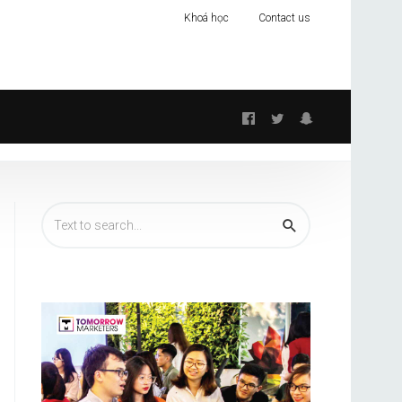
Khoá học
Contact us
Follow
us: