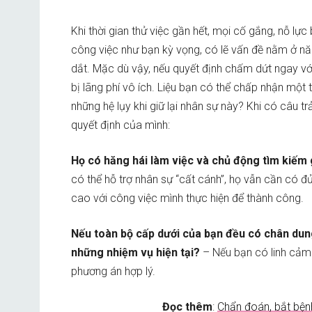
Khi thời gian thử việc gần hết, mọi cố gắng, nỗ lự
công việc như bạn kỳ vọng, có lẽ vấn đề nằm ở nă
dắt. Mặc dù vậy, nếu quyết định chấm dứt ngay với
bị lãng phí vô ích. Liệu bạn có thể chấp nhận một
những hệ lụy khi giữ lại nhân sự này? Khi có câu tr
quyết định của mình:
Họ có hăng hái làm việc và chủ động tìm kiếm 
có thể hỗ trợ nhân sự “cất cánh”, họ vẫn cần có đ
cao với công việc mình thực hiện để thành công.
Nếu toàn bộ cấp dưới của bạn đều có chân dun
những nhiệm vụ hiện tại?
– Nếu bạn có linh cảm k
phương án hợp lý.
Đọc thêm
:
Chẩn đoán, bắt bệnh