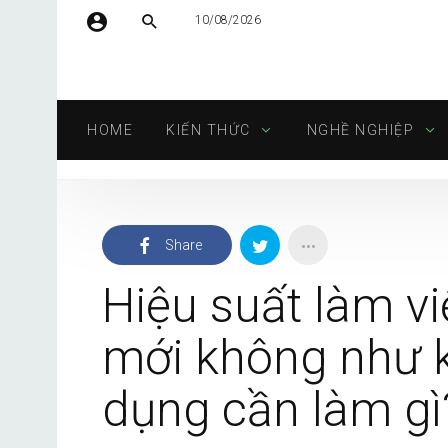
10/08/2026
Tên người dùng hoặc địa chỉ email
HOME
KIẾN THỨC
NGHỀ NGHIỆP
Mật khẩu
Share
Tự động đăng nhập
Hiệu suất làm v
mới không như k
dụng cần làm gì