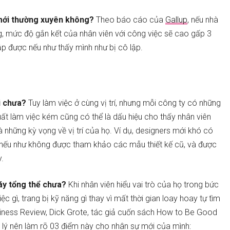
 mới thường xuyên không?
Theo báo cáo của
Gallup
, nếu nhà
, mức độ gắn kết của nhân viên với công việc sẽ cao gấp 3
ập được nếu như thấy mình như bị cô lập.
i chưa?
Tuy làm việc ở cùng vị trí, nhưng mỗi công ty có những
suất làm việc kém cũng có thể là dấu hiệu cho thấy nhân viên
những kỳ vọng về vị trí của họ. Ví dụ, designers mới khó có
 nếu như không được tham khảo các mẫu thiết kế cũ, và được
y.
máy tổng thể chưa?
Khi nhân viên hiểu vai trò của họ trong bức
ệc gì, trang bị kỹ năng gì thay vì mất thời gian loay hoay tự tìm
usiness Review, Dick Grote, tác giả cuốn sách How to Be Good
 lý nên làm rõ 03 điểm này cho nhân sự mới của mình: