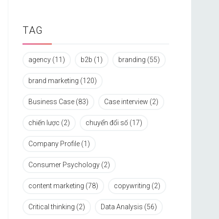
TAG
agency
(11)
b2b
(1)
branding
(55)
brand marketing
(120)
Business Case
(83)
Case interview
(2)
chiến lược
(2)
chuyển đổi số
(17)
Company Profile
(1)
Consumer Psychology
(2)
content marketing
(78)
copywriting
(2)
Critical thinking
(2)
Data Analysis
(56)