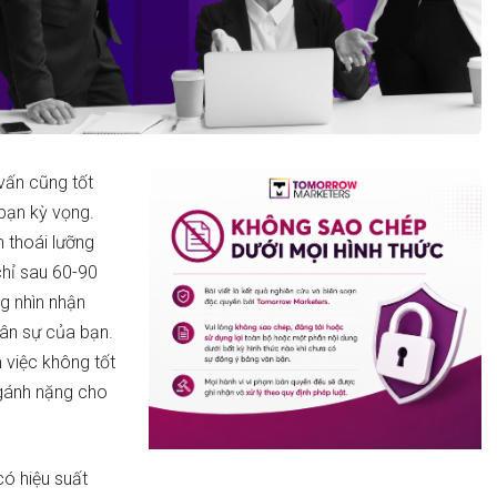
vấn cũng tốt
 bạn kỳ vọng.
ến thoái lưỡng
chỉ sau 60-90
g nhìn nhận
hân sự của bạn.
m việc không tốt
 gánh nặng cho
có hiệu suất