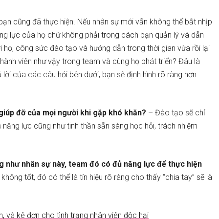
c bạn cũng đã thực hiện. Nếu nhân sự mới vẫn không thể bắt nhịp
ng lực của họ chứ không phải trong cách bạn quản lý và dẫn
 họ, công sức đào tạo và hướng dẫn trong thời gian vừa rồi lại
 thành viên như vậy trong team và cùng họ phát triển? Đâu là
ả lời của các câu hỏi bên dưới, bạn sẽ định hình rõ ràng hơn
giúp đỡ của mọi người khi gặp khó khăn?
– Đào tạo sẽ chỉ
ủ năng lực cũng như tinh thần sẵn sàng học hỏi, trách nhiệm
g như nhân sự này, team đó có đủ năng lực để thực hiện
hông tốt, đó có thể là tín hiệu rõ ràng cho thấy “chia tay” sẽ là
, và kê đơn cho tình trạng nhân viên độc hại