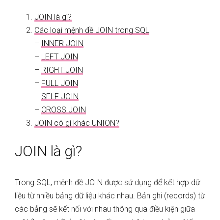
JOIN là gì?
Các loại mệnh đề JOIN trong SQL
–
INNER JOIN
–
LEFT JOIN
–
RIGHT JOIN
–
FULL JOIN
–
SELF JOIN
–
CROSS JOIN
JOIN có gì khác UNION?
JOIN là gì?
Trong SQL, mệnh đề JOIN được sử dụng để kết hợp dữ
liệu từ nhiều bảng dữ liệu khác nhau. Bản ghi (records) từ
các bảng sẽ kết nối với nhau thông qua điều kiện giữa