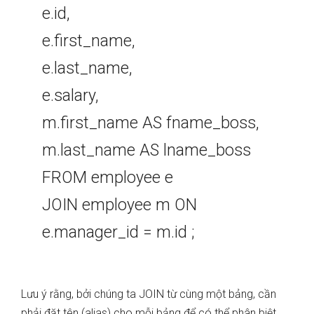
e.id,
e.first_name,
e.last_name,
e.salary,
m.first_name AS fname_boss,
m.last_name AS lname_boss
FROM employee e
JOIN employee m ON
e.manager_id = m.id ;
Lưu ý rằng, bởi chúng ta JOIN từ cùng một bảng, cần
phải đặt tên (alias) cho mỗi bảng để có thể phân biệt