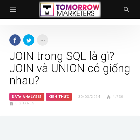
JOIN trong SQL là gì?
JOIN và UNION có giống
nhau?
DATA ANALYSIS
KIẾN THỨC
30/03/2024
4.730
0
SHARES