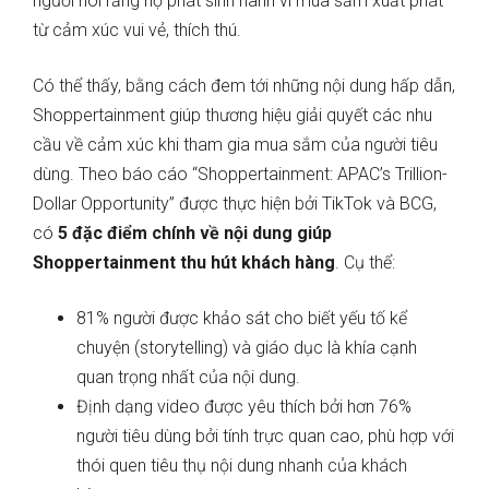
người nói rằng họ phát sinh hành vi mua sắm xuất phát
từ cảm xúc vui vẻ, thích thú.
Có thể thấy, bằng cách đem tới những nội dung hấp dẫn,
Shoppertainment giúp thương hiệu giải quyết các nhu
cầu về cảm xúc khi tham gia mua sắm của người tiêu
dùng. Theo báo cáo “Shoppertainment: APAC’s Trillion-
Dollar Opportunity” được thực hiện bởi TikTok và BCG,
có
5 đặc điểm chính về nội dung giúp
Shoppertainment thu hút khách hàng
. Cụ thể:
81% người được khảo sát cho biết yếu tố kể
chuyện (storytelling) và giáo dục là khía cạnh
quan trọng nhất của nội dung.
Định dạng video được yêu thích bởi hơn 76%
người tiêu dùng bởi tính trực quan cao, phù hợp với
thói quen tiêu thụ nội dung nhanh của khách