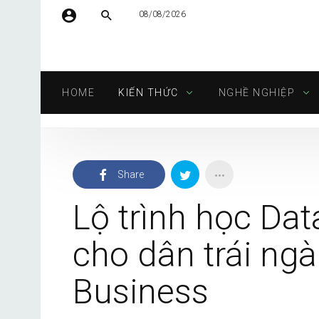
08/08/2026
Tên người dùng hoặc địa chỉ email
HOME
KIẾN THỨC
NGHỀ NGHIỆP
Mật khẩu
Share
Tự động đăng nhập
Lộ trình học Data
cho dân trái ng
Business