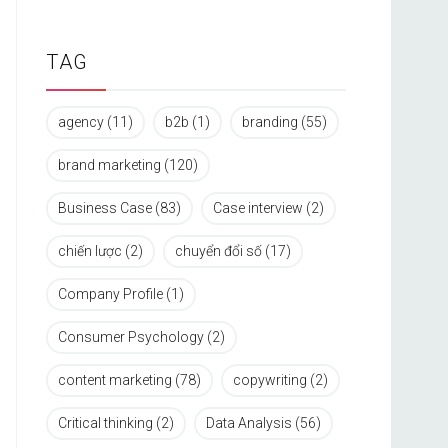
TAG
agency
(11)
b2b
(1)
branding
(55)
brand marketing
(120)
Business Case
(83)
Case interview
(2)
chiến lược
(2)
chuyển đổi số
(17)
Company Profile
(1)
Consumer Psychology
(2)
content marketing
(78)
copywriting
(2)
Critical thinking
(2)
Data Analysis
(56)