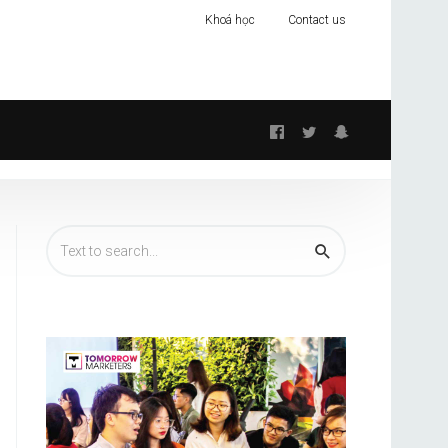
Khoá học
Contact us
Follow
us: