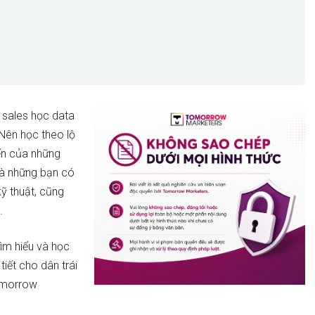
 sales học data
Nên học theo lộ
iến của những
 là những bạn có
ỹ thuật, cũng
.
ìm hiểu và học
tiết cho dân trái
omorrow