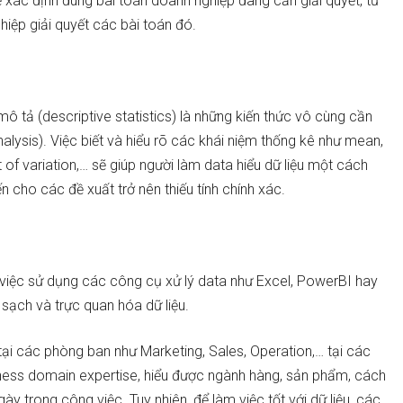
xác định đúng bài toán doanh nghiệp đang cần giải quyết, từ
ghiệp giải quyết các bài toán đó.
mô tả (descriptive statistics) là những kiến thức vô cùng cần
alysis). Việc biết và hiểu rõ các khái niệm thống kê như mean,
of variation,… sẽ giúp người làm data hiểu dữ liệu một cách
iến cho các đề xuất trở nên thiếu tính chính xác.
n việc sử dụng các công cụ xử lý data như Excel, PowerBI hay
 sạch và trực quan hóa dữ liệu.
ại các phòng ban như Marketing, Sales, Operation,… tại các
ness domain expertise, hiểu được ngành hàng, sản phẩm, cách
y trong công việc. Tuy nhiên, để làm việc tốt với dữ liệu, các