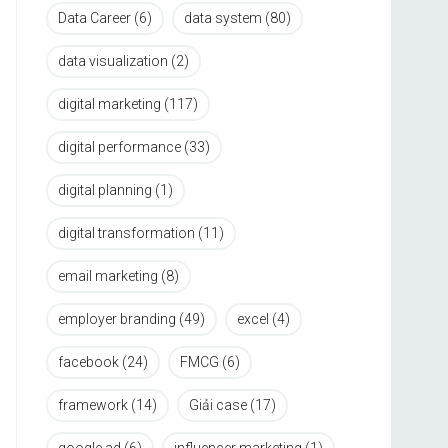
Data Career
(6)
data system
(80)
data visualization
(2)
digital marketing
(117)
digital performance
(33)
digital planning
(1)
digital transformation
(11)
email marketing
(8)
employer branding
(49)
excel
(4)
facebook
(24)
FMCG
(6)
framework
(14)
Giải case
(17)