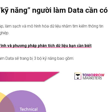
 “kỹ năng” người làm Data cần có
thập, làm sạch và mô hình hóa dữ liệu nhằm tìm kiếm thông tin
ghiệp.
rình và phương pháp phân tích dữ liệu bạn cần biết
àm Data sẽ trang bị 3 bộ kỹ năng bao gồm: