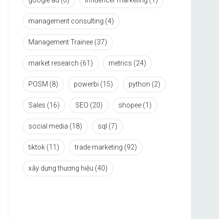
google ad
(6)
influencer marketing
(1)
management consulting
(4)
Management Trainee
(37)
market research
(61)
metrics
(24)
POSM
(8)
powerbi
(15)
python
(2)
Sales
(16)
SEO
(20)
shopee
(1)
social media
(18)
sql
(7)
tiktok
(11)
trade marketing
(92)
xây dựng thương hiệu
(40)