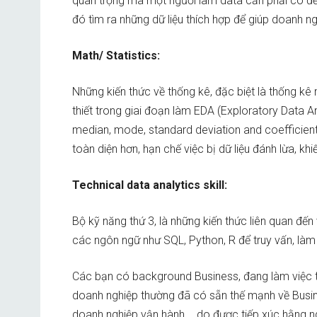
quan trọng mà một người làm data cần phải có để 
đó tìm ra những dữ liệu thích hợp để giúp doanh n
Math/ Statistics:
Những kiến thức về thống kê, đặc biệt là thống kê 
thiết trong giai đoạn làm EDA (Exploratory Data An
median, mode, standard deviation and coefficient 
toàn diện hơn, hạn chế việc bị dữ liệu đánh lừa, kh
Technical data analytics skill:
Bộ kỹ năng thứ 3, là những kiến thức liên quan đế
các ngôn ngữ như SQL, Python, R để truy vấn, làm
Các bạn có background Business, đang làm việc t
doanh nghiệp thường đã có sẵn thế mạnh về Busi
doanh nghiệp vận hành,… do được tiếp xúc hằng ngà