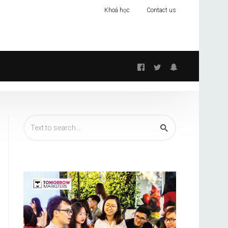
Khoá học
Contact us
Follow
us: