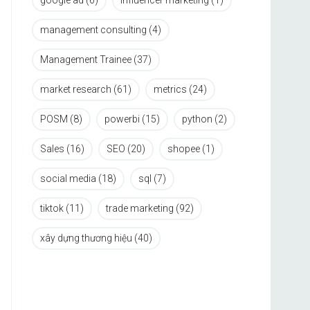
google ad
(6)
influencer marketing
(1)
management consulting
(4)
Management Trainee
(37)
market research
(61)
metrics
(24)
POSM
(8)
powerbi
(15)
python
(2)
Sales
(16)
SEO
(20)
shopee
(1)
social media
(18)
sql
(7)
tiktok
(11)
trade marketing
(92)
xây dựng thương hiệu
(40)