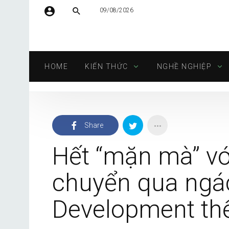
09/08/2026
Tên người dùng hoặc địa chỉ email
HOME
KIẾN THỨC
NGHỀ NGHIỆP
Mật khẩu
Share
Tự động đăng nhập
Hết “mặn mà” vớ
chuyển qua ngá
Development th