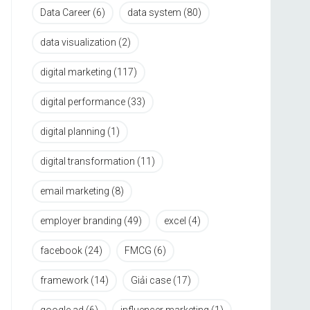
Data Career
(6)
data system
(80)
data visualization
(2)
digital marketing
(117)
digital performance
(33)
digital planning
(1)
digital transformation
(11)
email marketing
(8)
employer branding
(49)
excel
(4)
facebook
(24)
FMCG
(6)
framework
(14)
Giải case
(17)