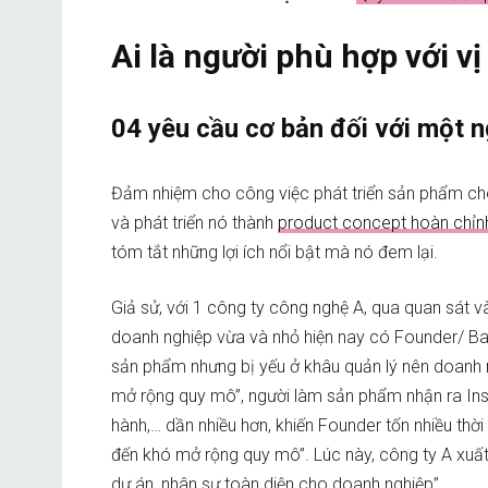
Ai là người phù hợp với v
04 yêu cầu cơ bản đối với một 
Đảm nhiệm cho công việc phát triển sản phẩm cho 
và phát triển nó thành
product concept hoàn chỉn
tóm tắt những lợi ích nổi bật mà nó đem lại.
Giả sử, với 1 công ty công nghệ A, qua quan sát 
doanh nghiệp vừa và nhỏ hiện nay có Founder/ Ba
sản phẩm nhưng bị yếu ở khâu quản lý nên doanh n
mở rộng quy mô”, người làm sản phẩm nhận ra Insig
hành,… dần nhiều hơn, khiến Founder tốn nhiều thời 
đến khó mở rộng quy mô”. Lúc này, công ty A xuất 
dự án, nhân sự toàn diện cho doanh nghiệp”.