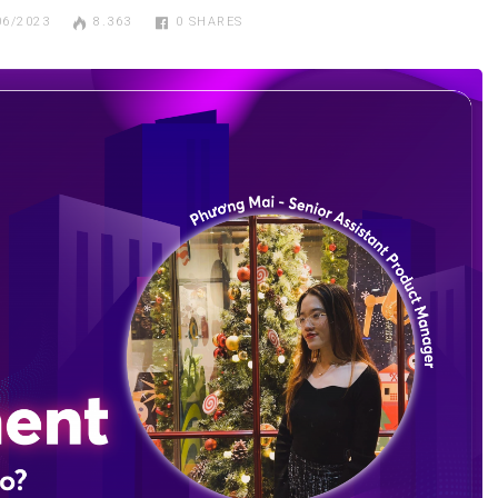
06/2023
8.363
0
SHARES