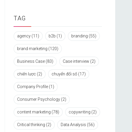
TAG
agency
(11)
b2b
(1)
branding
(55)
brand marketing
(120)
Business Case
(83)
Case interview
(2)
chiến lược
(2)
chuyển đổi số
(17)
Company Profile
(1)
Consumer Psychology
(2)
content marketing
(78)
copywriting
(2)
Critical thinking
(2)
Data Analysis
(56)