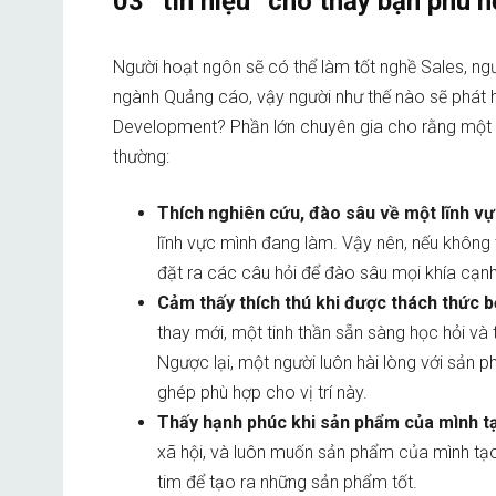
03 “tín hiệu” cho thấy bạn phù h
Người hoạt ngôn sẽ có thể làm tốt nghề Sales, ngư
ngành Quảng cáo, vậy người như thế nào sẽ phát h
Development? Phần lớn chuyên gia cho rằng một n
thường:
Thích nghiên cứu, đào sâu về một lĩnh v
lĩnh vực mình đang làm. Vậy nên, nếu không
đặt ra các câu hỏi để đào sâu mọi khía cạnh
Cảm thấy thích thú khi được thách thức b
thay mới, một tinh thần sẵn sàng học hỏi và 
Ngược lại, một người luôn hài lòng với sản
ghép phù hợp cho vị trí này.
Thấy hạnh phúc khi sản phẩm của mình tạo
xã hội, và luôn muốn sản phẩm của mình tạo 
tim để tạo ra những sản phẩm tốt.