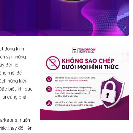
t động kinh
rên vai những
ày đòi hỏi
ướng mới để
ách hàng luôn
ặc biệt, khi các
 lại càng phải
 marketers muốn
ệc thay đổi liên