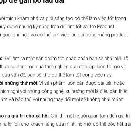
ợp để gắn bó lâu dài
ời thích khám phá và giỏi sáng tạo có thể làm việc tốt trong
uy được những kỹ năng trên để làm tốt vai trò Product
gười phù hợp và có thể làm việc lâu dài trong mảng product
ực
: Để làm ra một sản phẩm tốt, chắc chắn bạn sẽ phải hiểu rõ
 thực sự đam mê quá trình nghiên cứu độc lập, luôn tò mò và
 của vấn đề, bạn sẽ khó có thể làm tốt công việc này.
ởi những thứ mới
: Vì sản phẩm luôn cần được cải tiến hoặc
thích nghi với những công nghệ, xu hướng mới là điều cần thiết.
 phẩm và bảo thủ với những thay đổi mới sẽ không phải mảnh
 ra giá trị cho xã hội
: Chỉ khi một người quan tâm đến giá trị
ra lợi ích cho khách hàng của mình, họ mới có thể dốc hết trái