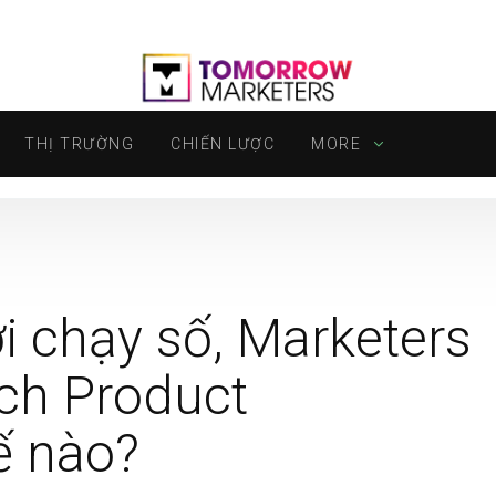
THỊ TRƯỜNG
CHIẾN LƯỢC
MORE
i chạy số, Marketers
ch Product
ế nào?