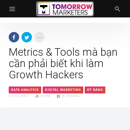
Metrics & Tools mà bạn
cần phải biết khi làm
Growth Hackers
DATA ANALYSIS
DIGITAL MARKETING
KỸ NĂNG
07/12/2021
6.648
0
SHARES