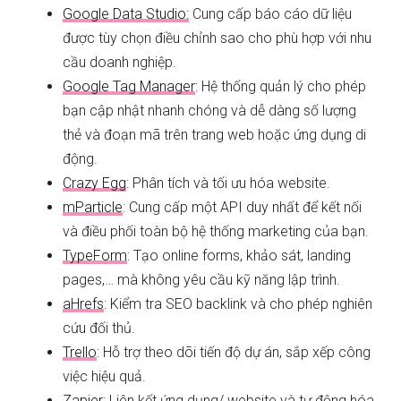
Google Data Studio:
Cung cấp báo cáo dữ liệu
được tùy chọn điều chỉnh sao cho phù hợp với nhu
cầu doanh nghiệp.
Google Tag Manager
: Hệ thống quản lý cho phép
bạn cập nhật nhanh chóng và dễ dàng số lượng
thẻ và đoạn mã trên trang web hoặc ứng dụng di
động.
Crazy Egg
: Phân tích và tối ưu hóa website.
mParticle
: Cung cấp một API duy nhất để kết nối
và điều phối toàn bộ hệ thống marketing của bạn.
TypeForm
: Tạo online forms, khảo sát, landing
pages,… mà không yêu cầu kỹ năng lập trình.
aHrefs
: Kiểm tra SEO backlink và cho phép nghiên
cứu đối thủ.
Trello
: Hỗ trợ theo dõi tiến độ dự án, sắp xếp công
việc hiệu quả.
Zapier
: Liên kết ứng dụng/ website và tự động hóa