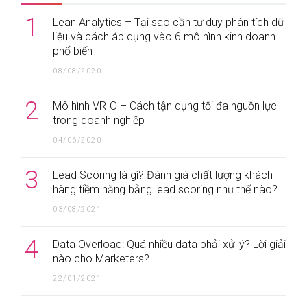
1
Lean Analytics – Tại sao cần tư duy phân tích dữ
liệu và cách áp dụng vào 6 mô hình kinh doanh
phổ biến
08/08/2020
2
Mô hình VRIO – Cách tận dụng tối đa nguồn lực
trong doanh nghiệp
04/06/2020
3
Lead Scoring là gì? Đánh giá chất lượng khách
hàng tiềm năng bằng lead scoring như thế nào?
03/08/2021
4
Data Overload: Quá nhiều data phải xử lý? Lời giải
nào cho Marketers?
22/01/2021