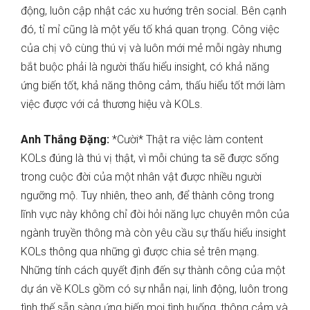
động, luôn cập nhật các xu hướng trên social. Bên cạnh
đó, tỉ mỉ cũng là một yếu tố khá quan trọng. Công việc
của chị vô cùng thú vị và luôn mới mẻ mỗi ngày nhưng
bắt buộc phải là người thấu hiểu insight, có khả năng
ứng biến tốt, khả năng thông cảm, thấu hiểu tốt mới làm
việc được với cả thương hiệu và KOLs.
Anh Thắng Đặng:
*Cười* Thật ra việc làm content
KOLs đúng là thú vị thật, vì mỗi chúng ta sẽ được sống
trong cuộc đời của một nhân vật được nhiều người
ngưỡng mộ. Tuy nhiên, theo anh, để thành công trong
lĩnh vực này không chỉ đòi hỏi năng lực chuyên môn của
ngành truyền thông mà còn yêu cầu sự thấu hiểu insight
KOLs thông qua những gì được chia sẻ trên mạng.
Những tính cách quyết định đến sự thành công của một
dự án về KOLs gồm có sự nhẫn nại, linh động, luôn trong
tình thế sẵn sàng ứng biến mọi tình huống, thông cảm và