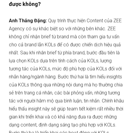
được không?
Anh Thắng Đặng:
Quy trình thực hiện Content của ZEE
Agency có sự khác biệt so với những bên khác. ZEE
không chỉ nhận brief từ brand mà còn tham gia tư vấn
cho cả brand lẫn KOLs để có được chiến dịch hiệu quả
nhất. Sau khi nhân brief từ phía brand, bước đầu tiên là
lựa chọn KOLs dựa trên tính cách của KOLs, lượng
tương tác của KOLs, mức độ phù hợp của KOLs đối với
nhãn hàng/ngành hàng. Bước thứ hai là tìm hiểu insights
của KOLs thông qua những nội dung mà họ thường chia
sẻ trên trang cá nhân, các bài phỏng vấn, những tương
tác với người hâm mộ qua bình luận, tin nhắn. Chính khâu
hiểu thấu insight này sẽ giúp team tiết kiệm rất nhiều thời
gian khi triển khai và có khả năng đưa ra được những
dạng content, định dạng sáng tạo phù hợp với KOLs.
Bước thứ ba là triển khai các hoạt động với KOLs.