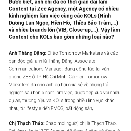
Được biết, anh chị đã có thời gian dài làm
Content tại Zee Agency, một Agency có nhiều
kinh nghiệm làm việc cùng các KOLs (Ninh
Dương Lan Ngọc, Hiền Hồ, Thiều Bảo Trâm,…)
và nhiều brands lớn (VIB, Close-up,…). Vậy làm
Content cho KOLs bao gồm những loại nào?
Anh Thắng Đặng:
Chào Tomorrow Marketers và các
bạn độc giả, anh là Thắng Đặng, Associate
Communications Manager, đang công tác tại văn
phòng ZEE ở TP. Hồ Chí Minh. Cám ơn Tomorrow
Marketers đã cho anh cơ hội chia sẻ về những trải
nghiệm sau hơn 6 năm làm việc, được tiếp xúc với nhiều
dự án, thương hiệu và KOLs trong nhiều lĩnh vực khác
nhau, từ lifestyle đến FMCG, bất động sản,…
Chị Thạch Thảo:
Chào mọi người, chị là Thạch Thảo.