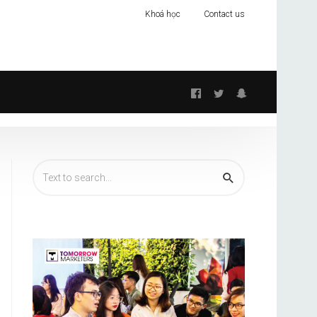
Khoá học
Contact us
Follow
us: