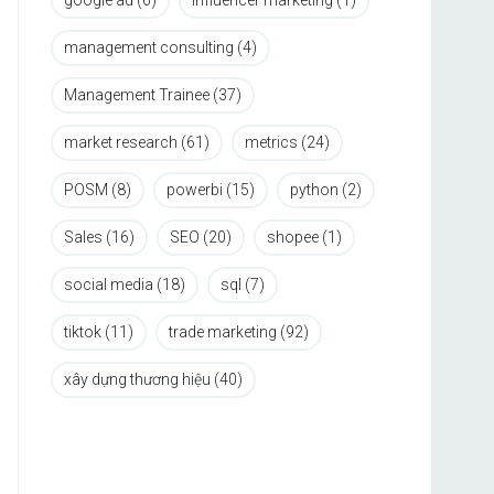
google ad
(6)
influencer marketing
(1)
management consulting
(4)
Management Trainee
(37)
market research
(61)
metrics
(24)
POSM
(8)
powerbi
(15)
python
(2)
Sales
(16)
SEO
(20)
shopee
(1)
social media
(18)
sql
(7)
tiktok
(11)
trade marketing
(92)
xây dựng thương hiệu
(40)