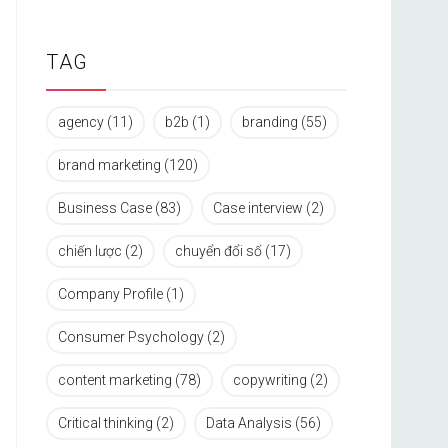
TAG
agency
(11)
b2b
(1)
branding
(55)
brand marketing
(120)
Business Case
(83)
Case interview
(2)
chiến lược
(2)
chuyển đổi số
(17)
Company Profile
(1)
Consumer Psychology
(2)
content marketing
(78)
copywriting
(2)
Critical thinking
(2)
Data Analysis
(56)