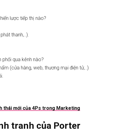
hiến lược tiếp thị nào?
hát thanh,..).
 phối qua kênh nào?
ẩm (cửa hàng, web, thương mại điện tử,..)
i.
nh thái mới của 4Ps trong Marketing
nh tranh của Porter