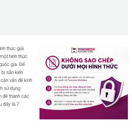
nh thức giải
 một hình thức
quốc gia. Để
 bị sẵn kiến
 cận vấn đề kinh
ch sử dụng
n đề thành các
u đây là 7