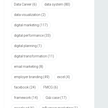
Data Career
(6)
data system
(80)
data visualization
(2)
digital marketing
(117)
digital performance
(33)
digital planning
(1)
digital transformation
(11)
email marketing
(8)
employer branding
(49)
excel
(4)
facebook
(24)
FMCG
(6)
framework
(14)
Giải case
(17)