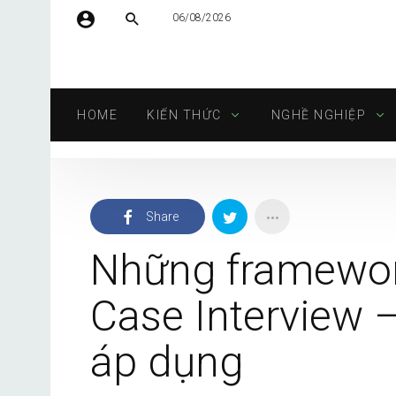
06/08/2026
Tên người dùng hoặc địa chỉ email
HOME
KIẾN THỨC
NGHỀ NGHIỆP
Mật khẩu
Share
Tự động đăng nhập
Những framewor
Case Interview 
áp dụng