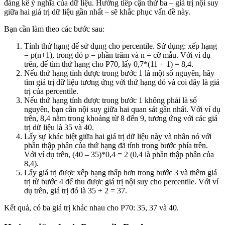
đáng kể ý nghĩa của dữ liệu. Hướng tiếp cận thứ ba – giá trị nội suy
giữa hai giá trị dữ liệu gần nhất – sẽ khắc phục vấn đề này.
Bạn cần làm theo các bước sau:
Tính thứ hạng để sử dụng cho percentile. Sử dụng: xếp hạng
= p(n+1), trong đó p = phần trăm và n = cỡ mẫu. Với ví dụ
trên, để tìm thứ hạng cho P70, lấy 0,7*(11 + 1) = 8,4.
Nếu thứ hạng tính được trong bước 1 là một số nguyên, hãy
tìm giá trị dữ liệu tương ứng với thứ hạng đó và coi đây là giá
trị của percentile.
Nếu thứ hạng tính được trong bước 1 không phải là số
nguyên, bạn cần nội suy giữa hai quan sát gần nhất. Với ví dụ
trên, 8,4 nằm trong khoảng từ 8 đến 9, tương ứng với các giá
trị dữ liệu là 35 và 40.
Lấy sự khác biệt giữa hai giá trị dữ liệu này và nhân nó với
phần thập phân của thứ hạng đã tính trong bước phía trên.
Với ví dụ trên, (40 – 35)*0,4 = 2 (0,4 là phần thập phân của
8,4).
Lấy giá trị được xếp hạng thấp hơn trong bước 3 và thêm giá
trị từ bước 4 để thu được giá trị nội suy cho percentile. Với ví
dụ trên, giá trị đó là 35 + 2 = 37.
Kết quả, có ba giá trị khác nhau cho P70: 35, 37 và 40.