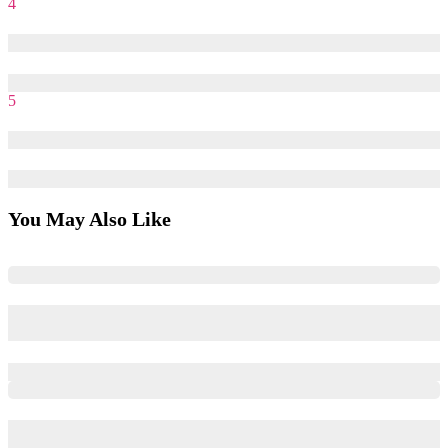
4
04 nguyên nhân khiến Direct Traffic tăng đột biến
16/04/2022
22/07/2025
5
Sessions, Users và Pageviews có gì khác nhau?
22/04/2022
22/07/2025
You May Also Like
Supply Chain Case tại Case Interview: Quy trình 8 bước giải
quyết cùng Case practice demo từ Bain
07/04/2026
29/06/2026
Chiến lược vận hành và tăng doanh số Shopee mà Marketer
cần biết (Phần 1)