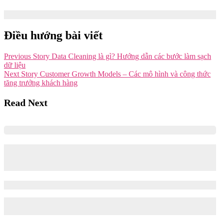
24/03/2026
24/03/2026
Điều hướng bài viết
Previous Story
Data Cleaning là gì? Hướng dẫn các bước làm sạch
dữ liệu
Next Story
Customer Growth Models – Các mô hình và công thức
tăng trưởng khách hàng
Read Next
Thuật toán Threads phân phối nội dung
dựa trên tiêu chí gì?
05/03/2026
05/03/2026
Với hơn 400 triệu người dùng hoạt động hàng tháng, Thread là
mảnh đất tiềm…