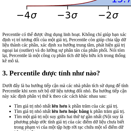
Percentile có thể được ứng dụng linh hoạt. Không chỉ giúp bạn xác
định vị trí tương đối của một giá trị, Percentile còn giúp chia tập dữ
liệu thành các phần, xác định xu hướng trung tâm, phát hiện giá trị
ngoại lai (outlier) và đo lường sự phân tán của phân phối. Nói tóm
lại, Percentile là một công cụ phân tích dữ liệu hữu ích trong thống
kê mô tả.
3. Percentile được tính như nào?
Dưới đây là ba hướng tiếp cận mà các nhà phân tích sử dụng để tính
Percentile khi xem xét bộ dữ liệu tương đối nhỏ. Ba hướng tiếp cận
này xác định phân vị thứ k theo các cách khác nhau sau:
Tìm giá trị nhỏ nhất
lớn hơn
k phần trăm của các giá trị.
Tìm giá trị nhỏ nhất
lớn hơn hoặc bằng
k phần trăm giá trị.
Tìm một giá trị nội suy giữa hai thứ tự gần nhất (Nội suy là
phương pháp ước tính giá trị của các điểm dữ liệu chưa biết
trong phạm vi của một tập hợp rời rạc chứa một số điểm dữ