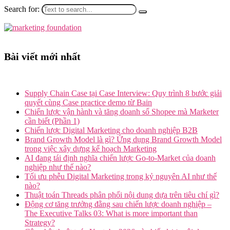
Search for:
Bài viết mới nhất
Supply Chain Case tại Case Interview: Quy trình 8 bước giải
quyết cùng Case practice demo từ Bain
Chiến lược vận hành và tăng doanh số Shopee mà Marketer
cần biết (Phần 1)
Chiến lược Digital Marketing cho doanh nghiệp B2B
Brand Growth Model là gì? Ứng dụng Brand Growth Model
trong việc xây dựng kế hoạch Marketing
AI đang tái định nghĩa chiến lược Go-to-Market của doanh
nghiệp như thế nào?
Tối ưu phễu Digital Marketing trong kỷ nguyên AI như thế
nào?
Thuật toán Threads phân phối nội dung dựa trên tiêu chí gì?
Động cơ tăng trưởng đằng sau chiến lược doanh nghiệp –
The Executive Talks 03: What is more important than
Strategy?