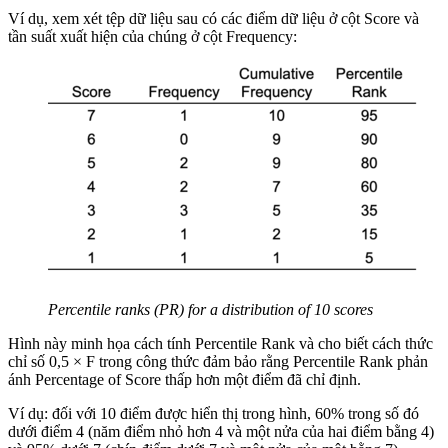
Ví dụ, xem xét tệp dữ liệu sau có các điểm dữ liệu ở cột Score và
tần suất xuất hiện của chúng ở cột Frequency:
Percentile ranks (PR) for a distribution of 10 scores
Hình này minh họa cách tính Percentile Rank và cho biết cách thức
chỉ số 0,5 × F trong công thức đảm bảo rằng Percentile Rank phản
ánh Percentage of Score thấp hơn một điểm đã chỉ định.
Ví dụ: đối với 10 điểm được hiển thị trong hình, 60% trong số đó
dưới điểm 4 (năm điểm nhỏ hơn 4 và một nửa của hai điểm bằng 4)