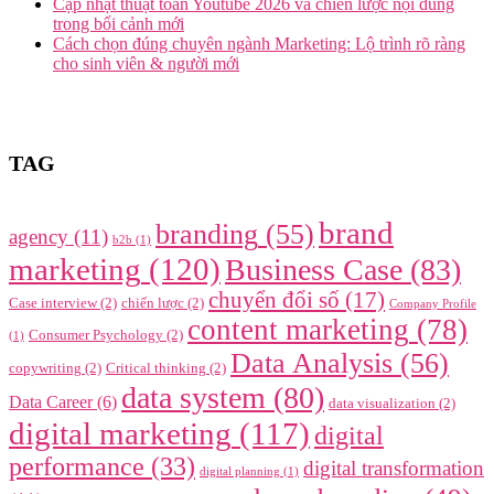
Cập nhật thuật toán Youtube 2026 và chiến lược nội dung
trong bối cảnh mới
Cách chọn đúng chuyên ngành Marketing: Lộ trình rõ ràng
cho sinh viên & người mới
TAG
brand
branding
(55)
agency
(11)
b2b
(1)
marketing
(120)
Business Case
(83)
chuyển đổi số
(17)
Case interview
(2)
chiến lược
(2)
Company Profile
content marketing
(78)
Consumer Psychology
(2)
(1)
Data Analysis
(56)
copywriting
(2)
Critical thinking
(2)
data system
(80)
Data Career
(6)
data visualization
(2)
digital marketing
(117)
digital
performance
(33)
digital transformation
digital planning
(1)