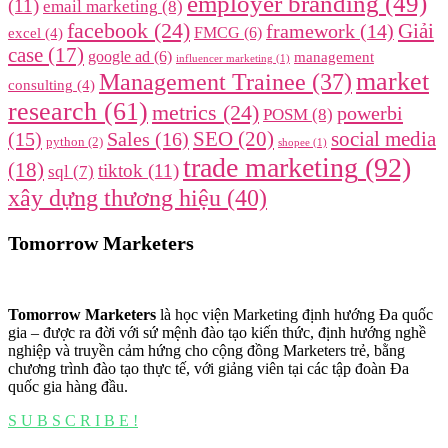
employer branding
(49)
(11)
email marketing
(8)
facebook
(24)
framework
(14)
Giải
FMCG
(6)
excel
(4)
case
(17)
google ad
(6)
management
influencer marketing
(1)
market
Management Trainee
(37)
consulting
(4)
research
(61)
metrics
(24)
powerbi
POSM
(8)
SEO
(20)
social media
(15)
Sales
(16)
python
(2)
shopee
(1)
trade marketing
(92)
(18)
tiktok
(11)
sql
(7)
xây dựng thương hiệu
(40)
Tomorrow Marketers
Tomorrow Marketers
là học viện Marketing định hướng Đa quốc
gia – được ra đời với sứ mệnh đào tạo kiến thức, định hướng nghề
nghiệp và truyền cảm hứng cho cộng đồng Marketers trẻ, bằng
chương trình đào tạo thực tế, với giảng viên tại các tập đoàn Đa
quốc gia hàng đầu.
S U B S C R I B E !