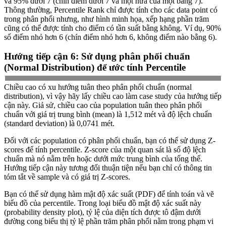
và 95% dưới 7 (chín điểm dưới 7 và một nửa của một bằng 7).
Thông thường, Percentile Rank chỉ được tính cho các data point có
trong phân phối nhưng, như hình minh họa, xếp hạng phần trăm
cũng có thể được tính cho điểm có tần suất bằng không. Ví dụ, 90%
số điểm nhỏ hơn 6 (chín điểm nhỏ hơn 6, không điểm nào bằng 6).
Hướng tiếp cận 6: Sử dụng phân phối chuẩn
(Normal Distribution) để ước tính Percentile
Chiều cao có xu hướng tuân theo phân phối chuẩn (normal
distribution), vì vậy hãy lấy chiều cao làm case study của hướng tiếp
cận này. Giả sử, chiều cao của population tuân theo phân phối
chuẩn với giá trị trung bình (mean) là 1,512 mét và độ lệch chuẩn
(standard deviation) là 0,0741 mét.
Đối với các population có phân phối chuẩn, bạn có thể sử dụng Z-
scores để tính percentile. Z-score của một quan sát là số độ lệch
chuẩn mà nó nằm trên hoặc dưới mức trung bình của tổng thể.
Hướng tiếp cận này tương đối thuận tiện nếu bạn chỉ có thông tin
tóm tắt về sample và có giá trị Z-scores.
Bạn có thể sử dụng hàm mật độ xác suất (PDF) để tính toán và vẽ
biểu đồ của percentile. Trong loại biểu đồ mật độ xác suất này
(probability density plot), tỷ lệ của diện tích được tô đậm dưới
đường cong biểu thị tỷ lệ phần trăm phân phối nằm trong phạm vi