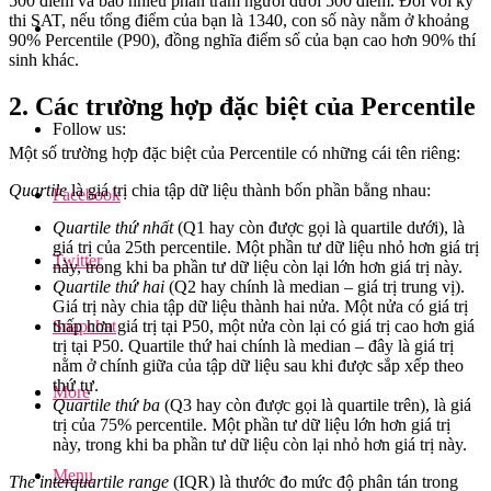
500 điểm và bao nhiêu phần trăm người dưới 500 điểm. Đối với kỳ
thi SAT, nếu tổng điểm của bạn là 1340, con số này nằm ở khoảng
90% Percentile (P90), đồng nghĩa điểm số của bạn cao hơn 90% thí
sinh khác.
2. Các trường hợp đặc biệt của Percentile
Follow us:
Một số trường hợp đặc biệt của Percentile có những cái tên riêng:
Quartile
là giá trị chia tập dữ liệu thành bốn phần bằng nhau:
Facebook
Quartile thứ nhất
(Q1 hay còn được gọi là quartile dưới), là
giá trị của 25th percentile. Một phần tư dữ liệu nhỏ hơn giá trị
Twitter
này, trong khi ba phần tư dữ liệu còn lại lớn hơn giá trị này.
Quartile thứ hai
(Q2 hay chính là median – giá trị trung vị).
Giá trị này chia tập dữ liệu thành hai nửa. Một nửa có giá trị
Snapchat
thấp hơn giá trị tại P50, một nửa còn lại có giá trị cao hơn giá
trị tại P50. Quartile thứ hai chính là median – đây là giá trị
nằm ở chính giữa của tập dữ liệu sau khi được sắp xếp theo
thứ tự.
More
Quartile thứ ba
(Q3 hay còn được gọi là quartile trên), là giá
trị của 75% percentile. Một phần tư dữ liệu lớn hơn giá trị
này, trong khi ba phần tư dữ liệu còn lại nhỏ hơn giá trị này.
Menu
The interquartile range
(IQR) là thước đo mức độ phân tán trong