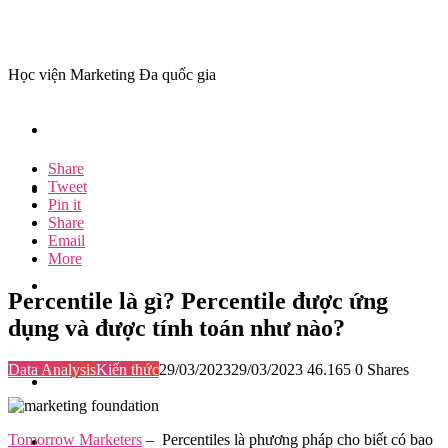
Học viện Marketing Đa quốc gia
Share
Tweet
Pin it
Share
Email
More
Percentile là gì? Percentile được ứng
dụng và được tính toán như nào?
Data Analysis
Kiến thức
29/03/2023
29/03/2023
46.165
0
Shares
Tomorrow Marketers
– Percentiles là phương pháp cho biết có bao