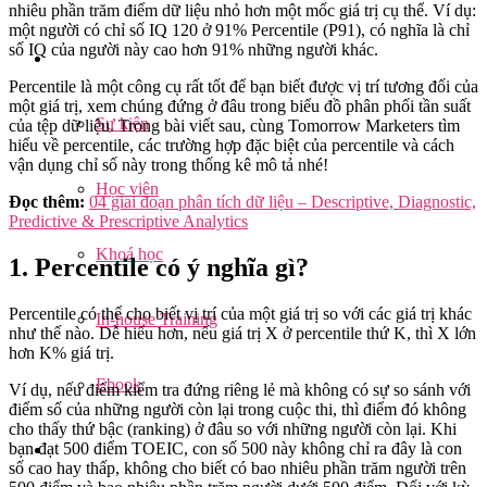
nhiêu phần trăm điểm dữ liệu nhỏ hơn một mốc giá trị cụ thể.
Ví dụ:
một người có chỉ số IQ 120 ở 91% Percentile (P91), có nghĩa là chỉ
số IQ của người này cao hơn 91% những người khác.
Percentile là một công cụ rất tốt để bạn biết được vị trí tương đối của
một giá trị, xem chúng đứng ở đâu trong biểu đồ phân phối tần suất
Sự kiện
của tệp dữ liệu. Trong bài viết sau, cùng Tomorrow Marketers tìm
hiểu về percentile, các trường hợp đặc biệt của percentile và cách
vận dụng chỉ số này trong thống kê mô tả nhé!
Học viên
Đọc thêm:
04 giai đoạn phân tích dữ liệu – Descriptive, Diagnostic,
Predictive & Prescriptive Analytics
Khoá học
1. Percentile có ý nghĩa gì?
Percentile có thể cho biết vị trí của một giá trị so với các giá trị khác
In-house Training
như thế nào. Dễ hiểu hơn, nếu giá trị X ở percentile thứ K, thì X lớn
hơn K% giá trị.
Ebook
Ví dụ, nếu điểm kiểm tra đứng riêng lẻ mà không có sự so sánh với
điểm số của những người còn lại trong cuộc thi, thì điểm đó không
cho thấy thứ bậc (ranking) ở đâu so với những người còn lại. Khi
bạn đạt 500 điểm TOEIC, con số 500 này không chỉ ra đây là con
số cao hay thấp, không cho biết có bao nhiêu phần trăm người trên