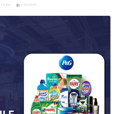
13.452
0
SHARES