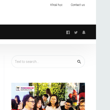
Khoá học
Contact us
Follow
us: