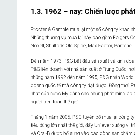
1.3. 1962 – nay: Chiến lược phát
Procter & Gamble mua lại một số công ty khác n
Những thương vụ mua lại này bao gồm Folgers Co
Noxell, Shulton’s Old Spice, Max Factor, Pantene…
Đến năm 1973, P&G bắt đầu sản xuất và kinh doa
P&G liên doanh với nhà sản xuất ở Trung Quốc, nơi c
những năm 1992 đến năm 1995, P&G nhận World E
doanh quốc tế mà công ty đạt được. Đồng thời, 
nhất của nước Mỹ dành cho những phát minh, áp d
người trên toàn thế giới.
Tháng 1 năm 2005, P&G tuyên bố mua lại công ty G
tiêu dùng lớn nhất thế giới, đẩy Unilever xuống vị t
và Oral-B được bổ sung vào các dòng sản phẩm c