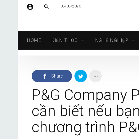
08/08/2026
Tên người dùng hoặc địa chỉ email
HOME
KIẾN THỨC
NGHỀ NGHIỆP
Mật khẩu
Share
Tự động đăng nhập
P&G Company Pr
cần biết nếu bạ
chương trình P