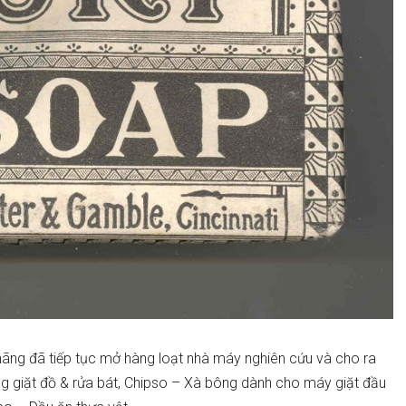
, hãng đã tiếp tục mở hàng loạt nhà máy nghiên cứu và cho ra
g giặt đồ & rửa bát, Chipso – Xà bông dành cho máy giặt đầu