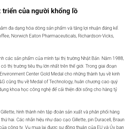
 triển của người khổng lồ
hằm đa dạng hóa dòng sản phẩm và tăng lợi nhuận đáng kể.
ffee, Norwich Eaton Pharmaceuticals, Richardson-Vicks,
nh các sản phẩm của mình tại thị trường Nhật Bản. Năm 1988,
ó thị trường tiêu thụ lớn nhất trên thế giới. Trong giai đoạn
nvironment Center Gold Medal cho những thành tựu về kinh
P&G cũng thu về Medal of Technology, huân chương cao quý
ụng khoa học công nghệ để cải thiện đời sống cho hàng tỷ
illette, hình thành nên tập đoàn sản xuất và phân phối hàng
rí thứ hai. Các nhãn hiệu như dao cạo Gillette, pin Duracell, Braun
ủa công ty. Vụ mua lại được sự đồng thuận của EU và Ủy ban