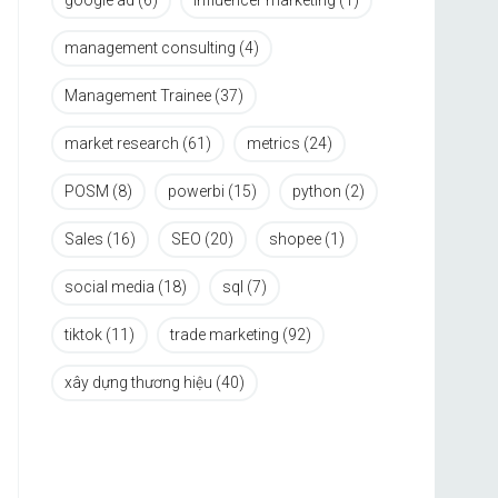
google ad
(6)
influencer marketing
(1)
management consulting
(4)
Management Trainee
(37)
market research
(61)
metrics
(24)
POSM
(8)
powerbi
(15)
python
(2)
Sales
(16)
SEO
(20)
shopee
(1)
social media
(18)
sql
(7)
tiktok
(11)
trade marketing
(92)
xây dựng thương hiệu
(40)