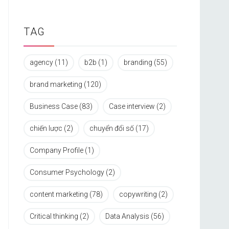
TAG
agency
(11)
b2b
(1)
branding
(55)
brand marketing
(120)
Business Case
(83)
Case interview
(2)
chiến lược
(2)
chuyển đổi số
(17)
Company Profile
(1)
Consumer Psychology
(2)
content marketing
(78)
copywriting
(2)
Critical thinking
(2)
Data Analysis
(56)