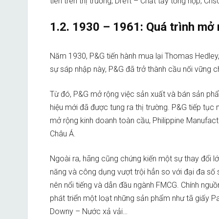
tiên trên thị trường, Dreft – Chất tẩy tổng hợp, Cri
1.2. 1930 – 1961: Quá trình mở
Năm 1930, P&G tiến hành mua lại Thomas Hedley, c
sự sáp nhập này, P&G đã trở thành cầu nối vững 
Từ đó, P&G mở rộng việc sản xuất và bán sản ph
hiệu mới đã được tung ra thị trường. P&G tiếp tụ
mở rộng kinh doanh toàn cầu, Philippine Manufac
Châu Á.
Ngoài ra, hãng cũng chứng kiến một sự thay đổi 
năng và công dụng vượt trội hẳn so với đại đa số
nên nổi tiếng và dẫn đầu ngành FMCG. Chính nguồn
phát triển một loạt những sản phẩm như tã giấy P
Downy – Nước xả vải…