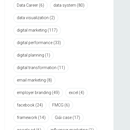
Data Career
(6)
data system
(80)
data visualization
(2)
digital marketing
(117)
digital performance
(33)
digital planning
(1)
digital transformation
(11)
email marketing
(8)
employer branding
(49)
excel
(4)
facebook
(24)
FMCG
(6)
framework
(14)
Giải case
(17)