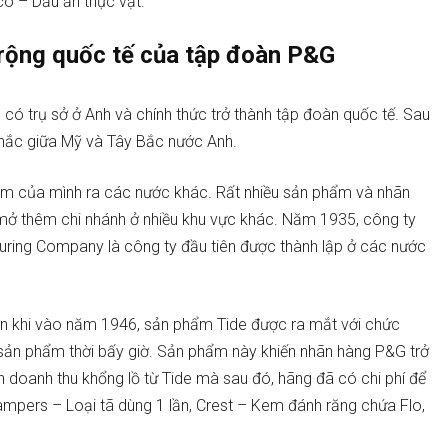
sco – Dầu ăn thực vật.
 rộng quốc tế của tập đoàn P&G
ó trụ sở ở Anh và chính thức trở thành tập đoàn quốc tế. Sau
chắc giữa Mỹ và Tây Bắc nước Anh.
ẩm của mình ra các nước khác. Rất nhiều sản phẩm và nhãn
c mở thêm chi nhánh ở nhiều khu vực khác. Năm 1935, công ty
turing Company là công ty đầu tiên được thành lập ở các nước
lớn khi vào năm 1946, sản phẩm Tide được ra mắt với chức
 sản phẩm thời bấy giờ. Sản phẩm này khiến nhãn hàng P&G trở
 doanh thu khổng lồ từ Tide mà sau đó, hãng đã có chi phí để
ampers – Loại tã dùng 1 lần, Crest – Kem đánh răng chứa Flo,