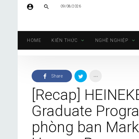
09/08/2026
Tên người dùng hoặc địa chỉ email
HOME
KIẾN THỨC
NGHỀ NGHIỆP
Mật khẩu
Share
Tự động đăng nhập
[Recap] HEINEKE
Graduate Progra
phòng ban Marke