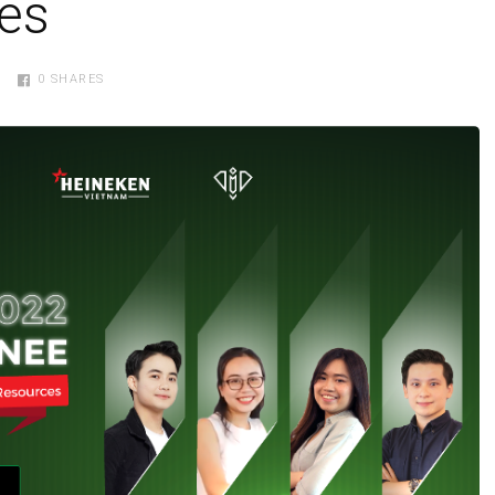
es
0
SHARES