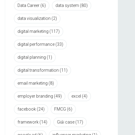
Data Career
(6)
data system
(80)
data visualization
(2)
digital marketing
(117)
digital performance
(33)
digital planning
(1)
digital transformation
(11)
email marketing
(8)
employer branding
(49)
excel
(4)
facebook
(24)
FMCG
(6)
framework
(14)
Giải case
(17)