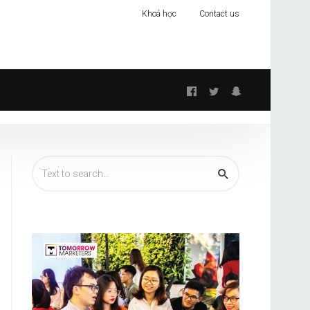
Khoá học
Contact us
Follow
us: