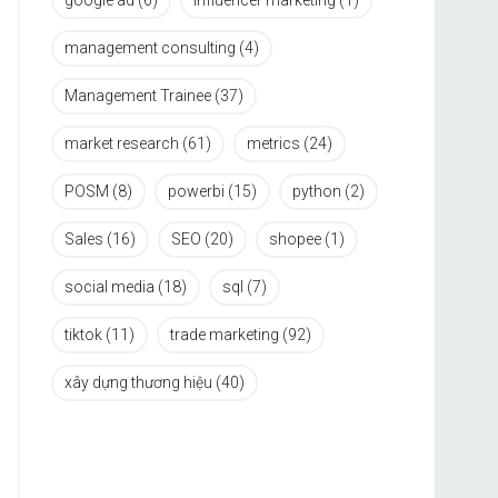
google ad
(6)
influencer marketing
(1)
management consulting
(4)
Management Trainee
(37)
market research
(61)
metrics
(24)
POSM
(8)
powerbi
(15)
python
(2)
Sales
(16)
SEO
(20)
shopee
(1)
social media
(18)
sql
(7)
tiktok
(11)
trade marketing
(92)
xây dựng thương hiệu
(40)