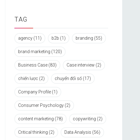
TAG
agency
(11)
b2b
(1)
branding
(55)
brand marketing
(120)
Business Case
(83)
Case interview
(2)
chiến lược
(2)
chuyển đổi số
(17)
Company Profile
(1)
Consumer Psychology
(2)
content marketing
(78)
copywriting
(2)
Critical thinking
(2)
Data Analysis
(56)