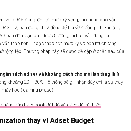
n, và ROAS đang lớn hơn mức kỳ vọng, thì quảng cáo vẫn
OAS = 2, bạn đang chi 2 đồng để thu về 4 đồng. Thì khi tăng
S ban đầu, bạn bán được 8 đồng, thì bạn vẫn đang lãi.
 vẫn thấp hơn 1 hoặc thấp hơn mức kỳ và bạn muốn tăng
ở rộng tệp. Phương pháp này sẽ được đề cập ở phần sau của
ngân sách ad set và khoảng cách cho mỗi lần tăng là ít
ong khoảng 20 – 30%, hệ thống sẽ ghi nhận đây chỉ là sự thay
n máy học (learning phase).
 quảng cáo Facebook đắt đỏ và cách để cải thiện
ization thay vì Adset Budget