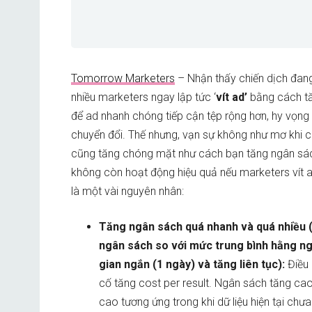
Tomorrow Marketers
– Nhận thấy chiến dịch đang
nhiều marketers ngay lập tức ‘
vít ad’
bằng cách t
để ad nhanh chóng tiếp cận tệp rộng hơn, hy vọng 
chuyển đổi. Thế nhưng, vạn sự không như mơ khi co
cũng tăng chóng mặt như cách bạn tăng ngân sá
không còn hoạt động hiệu quả nếu marketers vít 
là một vài nguyên nhân:
Tăng ngân sách quá nhanh và quá nhiều (
ngân sách so với mức trung bình hằng ngà
gian ngắn (1 ngày) và tăng liên tục):
Điều
cố tăng cost per result. Ngân sách tăng ca
cao tương ứng trong khi dữ liệu hiện tại chưa