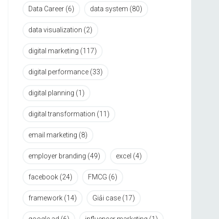
Data Career
(6)
data system
(80)
data visualization
(2)
digital marketing
(117)
digital performance
(33)
digital planning
(1)
digital transformation
(11)
email marketing
(8)
employer branding
(49)
excel
(4)
facebook
(24)
FMCG
(6)
framework
(14)
Giải case
(17)