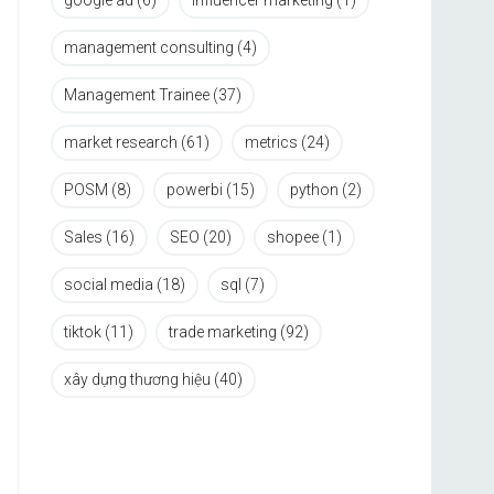
google ad
(6)
influencer marketing
(1)
management consulting
(4)
Management Trainee
(37)
market research
(61)
metrics
(24)
POSM
(8)
powerbi
(15)
python
(2)
Sales
(16)
SEO
(20)
shopee
(1)
social media
(18)
sql
(7)
tiktok
(11)
trade marketing
(92)
xây dựng thương hiệu
(40)