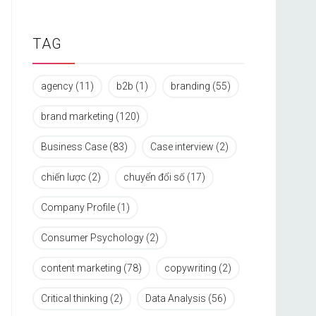
TAG
agency
(11)
b2b
(1)
branding
(55)
brand marketing
(120)
Business Case
(83)
Case interview
(2)
chiến lược
(2)
chuyển đổi số
(17)
Company Profile
(1)
Consumer Psychology
(2)
content marketing
(78)
copywriting
(2)
Critical thinking
(2)
Data Analysis
(56)