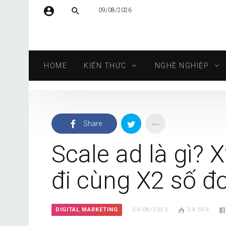
09/08/2026
Tên người dùng hoặc địa chỉ email
HOME
KIẾN THỨC
NGHỀ NGHIỆP
Mật khẩu
Share
Tự động đăng nhập
Scale ad là gì? 
đi cùng X2 số đ
DIGITAL MARKETING
04/08/2023
24.593