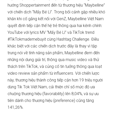
hướng Shoppertainment đến từ thương hiệu “Maybelline”
với chiến dịch “Mấy Bé Lì”. Trong bối cảnh gặp nhiều khó
khăn khi cố gắng kết nối với GenZ, Maybelline Việt Nam
quyết định tiếp cận thế hệ trẻ thông qua hai kênh chính:
YouTube với lyrics MV “Mấy Bé Lì” và TikTok trend
#TikTokmademebuyit cùng Hashtag Challenge. Điều
khác biệt với các chiến dịch trước đây là thay vì tập
trung nói về tính năng sản phẩm, Maybelline đem đến
những nội dung giải trí, thông qua music video và thử
thách trên TikTok, và củng cố tin tưởng thông qua loạt
video review sản phẩm từ influencers. Với chiến lược
này, thương hiệu thành công tiếp cận hơn 19 triệu người
dùng Tik Tok Việt Nam, cải thiện chỉ số mức độ ưa
chuộng thương hiệu (favorability) lên 8,04%, và sự ưu
tiên dành cho thương hiệu (preference) cũng tăng
141,26%.