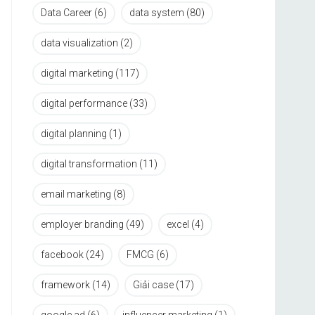
Data Career
(6)
data system
(80)
data visualization
(2)
digital marketing
(117)
digital performance
(33)
digital planning
(1)
digital transformation
(11)
email marketing
(8)
employer branding
(49)
excel
(4)
facebook
(24)
FMCG
(6)
framework
(14)
Giải case
(17)