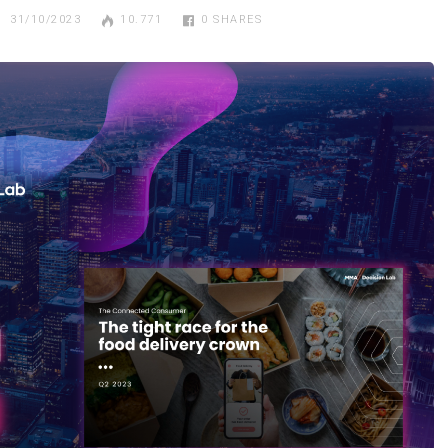
31/10/2023
10.771
0
SHARES