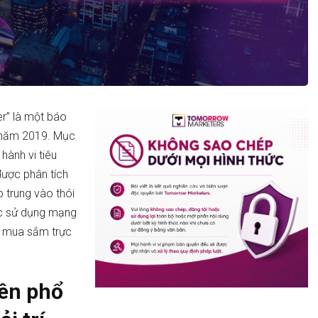
” là một báo
ừ năm 2019. Mục
hành vi tiêu
được phân tích
 trung vào thói
ệc sử dụng mạng
và mua sắm trực
nên phổ