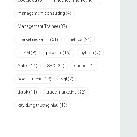
google ad
(6)
influencer marketing
(1)
management consulting
(4)
Management Trainee
(37)
market research
(61)
metrics
(24)
POSM
(8)
powerbi
(15)
python
(2)
Sales
(16)
SEO
(20)
shopee
(1)
social media
(18)
sql
(7)
tiktok
(11)
trade marketing
(92)
xây dựng thương hiệu
(40)