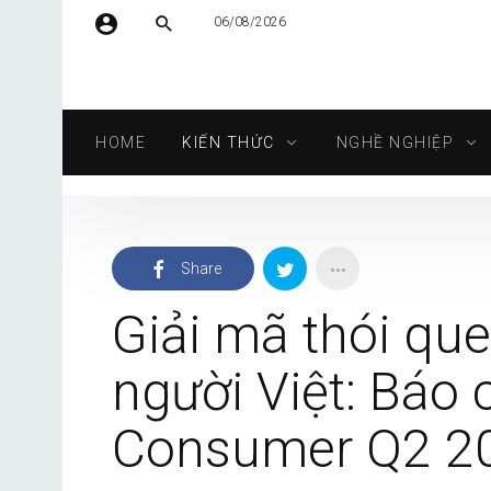
06/08/2026
Tên người dùng hoặc địa chỉ email
HOME
KIẾN THỨC
NGHỀ NGHIỆP
Mật khẩu
Share
Tự động đăng nhập
Giải mã thói que
người Việt: Báo
Consumer Q2 2