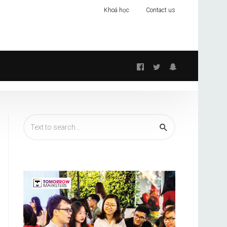
Khoá học
Contact us
Follow
us: