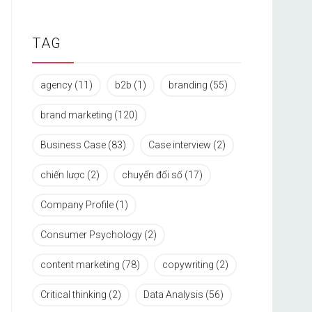
TAG
agency
(11)
b2b
(1)
branding
(55)
brand marketing
(120)
Business Case
(83)
Case interview
(2)
chiến lược
(2)
chuyển đổi số
(17)
Company Profile
(1)
Consumer Psychology
(2)
content marketing
(78)
copywriting
(2)
Critical thinking
(2)
Data Analysis
(56)