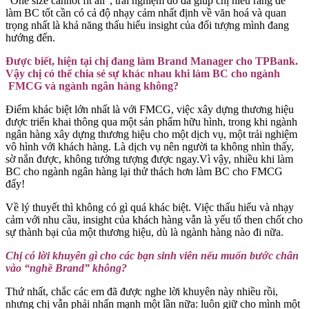
“One size cannot fit all”, trải nghiệm đó đã giúp chị hiểu rằng để
làm BC tốt cần có cả độ nhạy cảm nhất định về văn hoá và quan
trọng nhất là khả năng thấu hiểu insight của đối tượng mình đang
hướng đến.
Được biết, hiện tại chị đang làm Brand Manager cho TPBank.
Vậy chị có thể chia sẻ sự khác nhau khi làm BC cho ngành
FMCG và ngành ngân hàng không?
Điểm khác biệt lớn nhất là với FMCG, việc xây dựng thương hiệu
được triển khai thông qua một sản phẩm hữu hình, trong khi ngành
ngân hàng xây dựng thương hiệu cho một dịch vụ, một trải nghiệm
vô hình với khách hàng. Là dịch vụ nên người ta không nhìn thấy,
sờ nắn được, không tưởng tượng được ngay.Vì vậy, nhiều khi làm
BC cho ngành ngân hàng lại thử thách hơn làm BC cho FMCG
đấy!
Về lý thuyết thì không có gì quá khác biệt. Việc thấu hiểu và nhạy
cảm với nhu cầu, insight của khách hàng vẫn là yếu tố then chốt cho
sự thành bại của một thương hiệu, dù là ngành hàng nào đi nữa.
Chị có lời khuyên gì cho các bạn sinh viên nếu muốn bước chân
vào “nghề Brand” không?
Thứ nhất, chắc các em đã được nghe lời khuyên này nhiều rồi,
nhưng chị vẫn phải nhấn mạnh một lần nữa: luôn giữ cho mình một