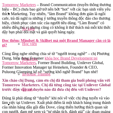
Tomorrow Marketers
– Brand Communication (truyền thông thương
hiệu – BC) chưa bao giờ trở nên bớt “hot” với các bạn sinh viên yêu
thích Marketing. Tuy nhiên, “làm Brand” không đơn giản là ngồi
cafe, trà đá nghĩ ra những ý tưởng truyền thông độc đáo cho thương
hiệu, chinh phục cảm xúc của người tiêu dùng. “Làm Brand” có
nhiều điều thú vị nhưng cũng có không ít thử thách mà mỗi khi thức
Sự kiện
dậy bạn phải đối mặt và giải quyết hàng ngày.
Đọc thêm: Mindset & Skillset mà một Brand Manager cần có là
Học viên
gì?
Cùng lắng nghe những chia sẻ từ “người trong nghề” – chị Phương
Dung, hiện đang là trainer
khóa học Brand Development tại
Khoá học
Tomorrow Marketers
, Former Brand Building, Unilever Global,
Former Innovation Manager tại Heineken, Founder & CEO,
Puluong Glamping kể về “sướng khổ nghề Brand” bạn nhé!
In-house Training
Xin chào chị Dung, cảm ơn chị đã tham gia buổi phỏng vấn với
Tomorrow Marketers. Chị đã từng công tác tại Unilever Global
Ebook
trước đây, vậy cơ duyên nào đã đưa chị đến với Unilever?
Đúng là phải dùng từ “duyên” khi nói về việc chị ứng tuyển và vào
làm việc tại Unilever. Xuất phát điểm là một khách hàng trung thành
của nhãn hàng dầu gội đầu Dove, cùng thiên hướng thích quan sát
con người, đam mê xem và “tự phân tích, đánh giá” các đoạn quảng