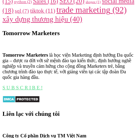
SEO
(20)
social media
(15)
Sales
(16)
python
(2)
shopee
(1)
trade marketing
(92)
(18)
tiktok
(11)
sql
(7)
xây dựng thương hiệu
(40)
Tomorrow Marketers
Tomorrow Marketers
là học viện Marketing định hướng Đa quốc
gia – được ra đời với sứ mệnh đào tạo kiến thức, định hướng nghề
nghiệp và truyền cảm hứng cho cộng đồng Marketers trẻ, bằng
chương trình đào tạo thực tế, với giảng viên tại các tập đoàn Đa
quốc gia hàng đầu.
S U B S C R I B E !
Liên lạc với chúng tôi
Công ty Cổ phần Dịch vụ TM Việt Nam