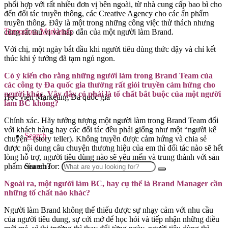
phối hợp với rất nhiều đơn vị bên ngoài, từ nhà cung cấp bao bì cho
đến đối tác truyền thông, các Creative Agency cho các ấn phẩm
truyền thông. Đây là một trong những công việc thử thách nhưng
Tomorrow Marketers
cũng rất thú vị và hấp dẫn của một người làm Brand.
Với chị, một ngày bắt đầu khi người tiêu dùng thức dậy và chỉ kết
thúc khi ý tưởng đã tạm ngủ ngon.
Có ý kiến cho rằng những người làm trong Brand Team của
các công ty Đa quốc gia thường rất giỏi truyền cảm hứng cho
người khác. Vậy đây có phải là tố chất bắt buộc của một người
Học viện Marketing Đa quốc gia
làm BC không?
Chính xác. Hãy tưởng tượng một người làm trong Brand Team đối
với khách hàng hay các đối tác đều phải giống như một “người kể
Search
chuyện” (story teller). Không truyền được cảm hứng và chia sẻ
được nội dung câu chuyện thương hiệu của em thì đối tác nào sẽ hết
lòng hỗ trợ, người tiêu dùng nào sẽ yêu mến và trung thành với sản
Search for:
phẩm của em?
Ngoài ra, một người làm BC, hay cụ thể là Brand Manager cần
những tố chất nào khác?
Người làm Brand không thể thiếu được sự nhạy cảm với nhu cầu
của người tiêu dung, sự cởi mở để học hỏi và tiếp nhận những điều