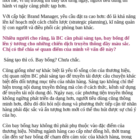
mới mẻ, vì thị trường thì thay đổi từng ngày, người tiêu dùng thì
hành vi ngày càng phức tạp hơn.
Với cấp bậc Brand Manager, yêu cầu đặt ra cao hơn: đó là khả năng
lên kế hoạch một cách chiến lược (strategic planning), kĩ năng quản
lý con người và điều phối các phòng ban khác.
Nhiều người cho rằng, là BC cần phải sáng tạo, bay bổng để
lên ý tưởng cho những chiến dịch truyền thông đầy màu sắc.
Chị có thể chia sẻ quan điểm của mình về vấn đề này?
Sáng tạo thì có. Bay bổng? Chưa chắc.
Cũng giống như sự khác biệt là yếu tố sống còn của thương hiệu,
chị quan niệm BC phải sáng tạo để truyền tải được câu chuyện khác
biệt đến đối tượng mục tiêu của nhãn hàng. Sáng tạo không chỉ thể
hiện trong nội dung truyền thông mà còn ở cách thức, kênh sử dụng
để truyền tải nội dung đó. Ngày nay, các phương tiện truyền thông
không ngừng phát triển đa dạng hơn, người tiêu dùng cũng thông
minh hơn, điều đó đòi hỏi nội dung và phương thức tiếp cận từ nhãn
hàng phải đặc sắc và ấn tượng hơn mới có thể thu hút được sự chú ý
của họ.
Còn bay bổng hay không thì phải phụ thuộc vào đặc điểm của
thương hiệu. Những ngành hàng cao cấp như đồng hồ, thời trang
cần đến sự bay bổng để chạm đến cảm xúc của khách hàng, trong