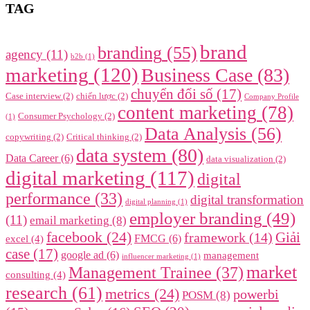
TAG
brand
branding
(55)
agency
(11)
b2b
(1)
marketing
(120)
Business Case
(83)
chuyển đổi số
(17)
Case interview
(2)
chiến lược
(2)
Company Profile
content marketing
(78)
Consumer Psychology
(2)
(1)
Data Analysis
(56)
copywriting
(2)
Critical thinking
(2)
data system
(80)
Data Career
(6)
data visualization
(2)
digital marketing
(117)
digital
performance
(33)
digital transformation
digital planning
(1)
employer branding
(49)
(11)
email marketing
(8)
facebook
(24)
framework
(14)
Giải
FMCG
(6)
excel
(4)
case
(17)
google ad
(6)
management
influencer marketing
(1)
market
Management Trainee
(37)
consulting
(4)
research
(61)
metrics
(24)
powerbi
POSM
(8)