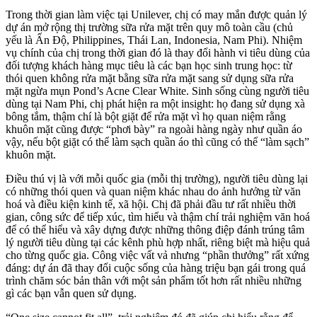
Trong thời gian làm việc tại Unilever, chị có may mắn được quản lý
dự án mở rộng thị trường sữa rửa mặt trên quy mô toàn cầu (chủ
yếu là Ấn Độ, Philippines, Thái Lan, Indonesia, Nam Phi). Nhiệm
vụ chính của chị trong thời gian đó là thay đổi hành vi tiêu dùng của
đối tượng khách hàng mục tiêu là các bạn học sinh trung học: từ
thói quen không rửa mặt bằng sữa rửa mặt sang sử dụng sữa rửa
mặt ngừa mụn Pond’s Acne Clear White. Sinh sống cùng người tiêu
dùng tại Nam Phi, chị phát hiện ra một insight: họ đang sử dụng xà
bông tắm, thậm chí là bột giặt để rửa mặt vì họ quan niệm rằng
khuôn mặt cũng được “phơi bày” ra ngoài hàng ngày như quần áo
vậy, nếu bột giặt có thể làm sạch quần áo thì cũng có thể “làm sạch”
khuôn mặt.
Điều thú vị là với mỗi quốc gia (mỗi thị trường), người tiêu dùng lại
có những thói quen và quan niệm khác nhau do ảnh hưởng từ văn
hoá và điều kiện kinh tế, xã hội. Chị đã phải đầu tư rất nhiều thời
gian, công sức để tiếp xúc, tìm hiểu và thậm chí trải nghiệm văn hoá
để có thể hiểu và xây dựng được những thông điệp đánh trúng tâm
lý người tiêu dùng tại các kênh phù hợp nhất, riêng biệt mà hiệu quả
cho từng quốc gia. Công việc vất vả nhưng “phần thưởng” rất xứng
đáng: dự án đã thay đổi cuộc sống của hàng triệu bạn gái trong quá
trình chăm sóc bản thân với một sản phẩm tốt hơn rất nhiều những
gì các bạn vẫn quen sử dụng.