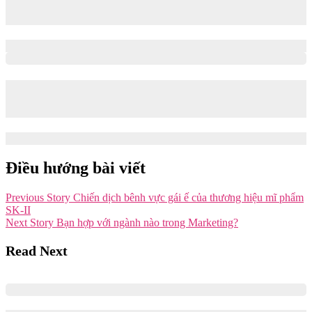
Recap Event Case Cracking 12 – Cuộc thi Young Marketers
14: Culture, Geopolitics, Macroeconomics & National Strategy
17/10/2025
18/10/2025
Ứng dụng AI trong việc tăng trưởng và giữ chân người dùng
trên Mobile App | Chia sẻ từ anh Quốc Tiến – Marketing
Manager @VietCap Securities
14/10/2025
14/10/2025
Điều hướng bài viết
Previous Story
Chiến dịch bênh vực gái ế của thương hiệu mĩ phẩm
SK-II
Next Story
Bạn hợp với ngành nào trong Marketing?
Read Next