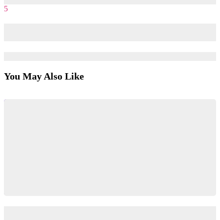
5
Ovaltine vs Milo: Làm chiến dịch mình thích hay khách hàng
thích?
26/09/2018
05/02/2026
You May Also Like
Brand Growth Model là gì? Ứng dụng Brand Growth Model
trong việc xây dựng kế hoạch Marketing