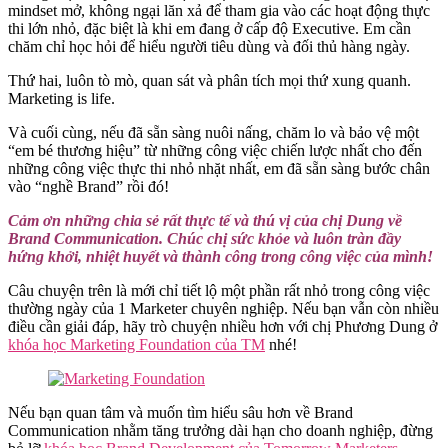
mindset mở, không ngại lăn xả để tham gia vào các hoạt động thực
thi lớn nhỏ, đặc biệt là khi em đang ở cấp độ Executive. Em cần
chăm chỉ học hỏi để hiểu người tiêu dùng và đối thủ hàng ngày.
Thứ hai, luôn tò mò, quan sát và phân tích mọi thứ xung quanh.
Marketing is life.
Và cuối cùng, nếu đã sẵn sàng nuôi nấng, chăm lo và bảo vệ một
“em bé thương hiệu” từ những công việc chiến lược nhất cho đến
những công việc thực thi nhỏ nhặt nhất, em đã sẵn sàng bước chân
vào “nghề Brand” rồi đó!
Cảm ơn những chia sẻ rất thực tế và thú vị của chị Dung về
Brand Communication. Chúc chị sức khỏe và luôn tràn đầy
hứng khởi, nhiệt huyết và thành công trong công việc của mình!
Câu chuyện trên là mới chỉ tiết lộ một phần rất nhỏ trong công việc
thường ngày của 1 Marketer chuyên nghiệp. Nếu bạn vẫn còn nhiều
điều cần giải đáp, hãy trò chuyện nhiều hơn với chị Phương Dung ở
khóa học Marketing Foundation của TM
nhé!
Nếu bạn quan tâm và muốn tìm hiểu sâu hơn về Brand
Communication nhằm tăng trưởng dài hạn cho doanh nghiệp, đừng