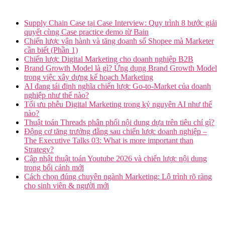
Supply Chain Case tại Case Interview: Quy trình 8 bước giải
quyết cùng Case practice demo từ Bain
Chiến lược vận hành và tăng doanh số Shopee mà Marketer
cần biết (Phần 1)
Chiến lược Digital Marketing cho doanh nghiệp B2B
Brand Growth Model là gì? Ứng dụng Brand Growth Model
trong việc xây dựng kế hoạch Marketing
AI đang tái định nghĩa chiến lược Go-to-Market của doanh
nghiệp như thế nào?
Tối ưu phễu Digital Marketing trong kỷ nguyên AI như thế
nào?
Thuật toán Threads phân phối nội dung dựa trên tiêu chí gì?
Động cơ tăng trưởng đằng sau chiến lược doanh nghiệp –
The Executive Talks 03: What is more important than
Strategy?
Cập nhật thuật toán Youtube 2026 và chiến lược nội dung
trong bối cảnh mới
Cách chọn đúng chuyên ngành Marketing: Lộ trình rõ ràng
cho sinh viên & người mới