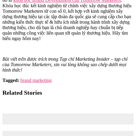
bỏ lỡ
khóa học Brand Development của Tomorrow Marketers
.
Khóa học đúc kết kinh nghiệm từ chính việc xây dựng thương hiệu
Tomorrow Marketers từ con số 0, kết hợp với kinh nghiệm xây
dựng thương hiệu tại các tập đoàn đa quốc gia sẽ cung cấp cho bạn
những kiến thức thực tế & hữu ích nhất trong hành trình xây dựng
thương hiệu, cho dù bạn là chủ doanh nghiệp hay chuẩn bị tiếp
quản những công việc liên quan tới quản lý thương hiệu. Hãy tìm
hiểu ngay hôm nay!
Bài viết trên được trích trong Tạp chí Marketing Insider – tạp chí
của Tomorrow Marketers, xin vui lòng không sao chép dưới mọi
hình thức!
Tagged:
brand marketing
Related Stories
Bí kíp xây dựng thương hiệu uy tín trong ngành tư vấn du học
| Góc nhìn từ chị Thanh Hà – Marketing Manager, ILA Du học
26/11/2025
02/07/2026