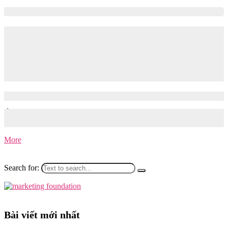
From Newbie to Management Trainee:
Hành trình trở thành Quản trị viên tập sự
tại Generali | Chia sẻ từ Minh Nhật –
Management Trainee @Generali
03/10/2025
29/06/2026
Ứng tuyển vào chương trình Management Trainee giống như một
chuyến leo núi: ai cũng…
More
Search for:
Bài viết mới nhất