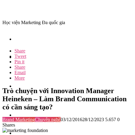
Học viện Marketing Đa quốc gia
Share
Tweet
Pin it
Share
Email
More
Trò chuyện với Innovation Manager
Heineken – Làm Brand Communication
có cần sáng tạo?
Brand Marketing
Chuyện nghề
03/12/2016
28/12/2023
5.657
0
Shares