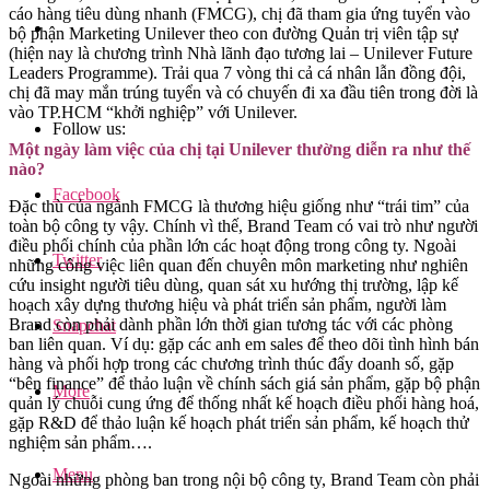
cáo hàng tiêu dùng nhanh (FMCG), chị đã tham gia ứng tuyển vào
bộ phận Marketing Unilever theo con đường Quản trị viên tập sự
(hiện nay là chương trình Nhà lãnh đạo tương lai – Unilever Future
Leaders Programme). Trải qua 7 vòng thi cả cá nhân lẫn đồng đội,
chị đã may mắn trúng tuyển và có chuyến đi xa đầu tiên trong đời là
vào TP.HCM “khởi nghiệp” với Unilever.
Follow us:
Một ngày làm việc của chị tại Unilever thường diễn ra như thế
nào?
Facebook
Đặc thù của ngành FMCG là thương hiệu giống như “trái tim” của
toàn bộ công ty vậy. Chính vì thế, Brand Team có vai trò như người
điều phối chính của phần lớn các hoạt động trong công ty. Ngoài
Twitter
những công việc liên quan đến chuyên môn marketing như nghiên
cứu insight người tiêu dùng, quan sát xu hướng thị trường, lập kế
hoạch xây dựng thương hiệu và phát triển sản phẩm, người làm
Brand còn phải dành phần lớn thời gian tương tác với các phòng
Snapchat
ban liên quan. Ví dụ: gặp các anh em sales để theo dõi tình hình bán
hàng và phối hợp trong các chương trình thúc đẩy doanh số, gặp
“bên finance” để thảo luận về chính sách giá sản phẩm, gặp bộ phận
More
quản lý chuỗi cung ứng để thống nhất kế hoạch điều phối hàng hoá,
gặp R&D để thảo luận kế hoạch phát triển sản phẩm, kế hoạch thử
nghiệm sản phẩm….
Menu
Ngoài những phòng ban trong nội bộ công ty, Brand Team còn phải