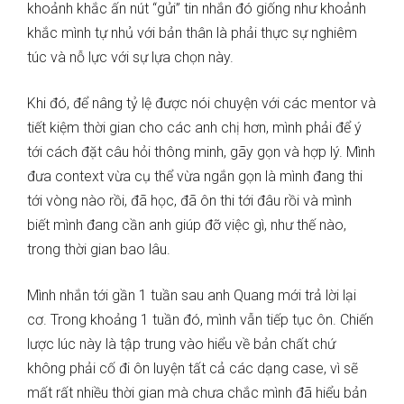
khoảnh khắc ấn nút “gửi” tin nhắn đó giống như khoảnh
khắc mình tự nhủ với bản thân là phải thực sự nghiêm
túc và nỗ lực với sự lựa chọn này.
Khi đó, để nâng tỷ lệ được nói chuyện với các mentor và
tiết kiệm thời gian cho các anh chị hơn, mình phải để ý
tới cách đặt câu hỏi thông minh, gãy gọn và hợp lý. Mình
đưa context vừa cụ thể vừa ngắn gọn là mình đang thi
tới vòng nào rồi, đã học, đã ôn thi tới đâu rồi và mình
biết mình đang cần anh giúp đỡ việc gì, như thế nào,
trong thời gian bao lâu.
Mình nhắn tới gần 1 tuần sau anh Quang mới trả lời lại
cơ. Trong khoảng 1 tuần đó, mình vẫn tiếp tục ôn. Chiến
lược lúc này là tập trung vào hiểu về bản chất chứ
không phải cố đi ôn luyện tất cả các dạng case, vì sẽ
mất rất nhiều thời gian mà chưa chắc mình đã hiểu bản