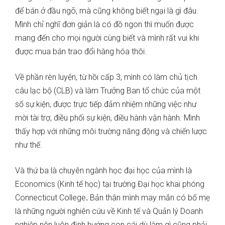
để bán ở đầu ngõ, mà cũng không biết ngại là gì đâu.
Mình chỉ nghĩ đơn giản là có đồ ngon thì muốn được
mang đến cho mọi người cùng biết và mình rất vui khi
được mua bán trao đổi hàng hóa thôi.
Về phần rèn luyện, từ hồi cấp 3, mình có làm chủ tịch
câu lạc bộ (CLB) và làm Trưởng Ban tổ chức của một
số sự kiện, được trực tiếp đảm nhiệm những việc như
mời tài trợ, điều phối sự kiện, điều hành vận hành. Mình
thấy hợp với những môi trường năng động và chiến lược
như thế.
Và thứ ba là chuyên ngành học đại học của mình là
Economics (Kinh tế học) tại trường Đại học khai phóng
Connecticut College
.
Bản thân mình may mắn có bố mẹ
là những người nghiên cứu về Kinh tế và Quản lý Doanh
nghiệp nên luôn định hướng con cái dù làm gì cũng phải