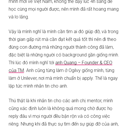
mình mới về Việt Nam, không thể dậy lúc 4h sáng để
học cùng mọi người được, nên mình đã rất hoang mang
và lo lắng.
Vậy là mình nghĩ là mình cần tìm ai đó giúp đỡ, và trong
thời gian gấp rút mà cần đạt kết quả tốt thì nên đi theo
đúng con đường mà những người thành công đã làm,
đặc biệt là những người có background gần giống mình.
Thì lúc đó mình nghĩ tới
anh Quang – Founder & CEO
của TM
. Anh cũng từng làm ở Ogilvy giống mình, từng
làm ở Unilever, nơi mà mình chuẩn bị apply. Thế là ngay
lập tức mình nhắn tin cho anh.
Thú thật là khi nhắn tin cho các anh chị mentor, mình
cũng xác định luôn là không quá mong chờ được họ
reply đâu vì mọi người đều bận rộn và có công việc
riêng. Nhưng khi đã thực sự tìm đến sự giúp đỡ của anh,