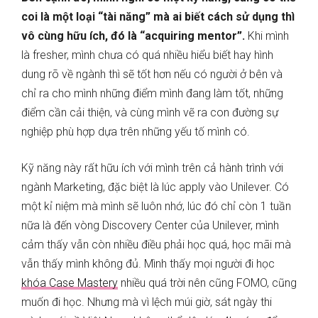
coi là một loại “tài năng” mà ai biết cách sử dụng thì
vô cùng hữu ích, đó là “acquiring mentor”.
Khi mình
là fresher, mình chưa có quá nhiều hiểu biết hay hình
dung rõ về ngành thì sẽ tốt hơn nếu có người ở bên và
chỉ ra cho mình những điểm mình đang làm tốt, những
điểm cần cải thiện, và cùng mình vẽ ra con đường sự
nghiệp phù hợp dựa trên những yếu tố mình có.
Kỹ năng này rất hữu ích với mình trên cả hành trình với
ngành Marketing, đặc biệt là lúc apply vào Unilever. Có
một kỉ niệm mà mình sẽ luôn nhớ, lúc đó chỉ còn 1 tuần
nữa là đến vòng Discovery Center của Unilever, mình
cảm thấy vẫn còn nhiều điều phải học quá, học mãi mà
vẫn thấy mình không đủ. Mình thấy mọi người đi học
khóa Case Mastery
nhiều quá trời nên cũng FOMO, cũng
muốn đi học. Nhưng mà vì lệch múi giờ, sát ngày thi