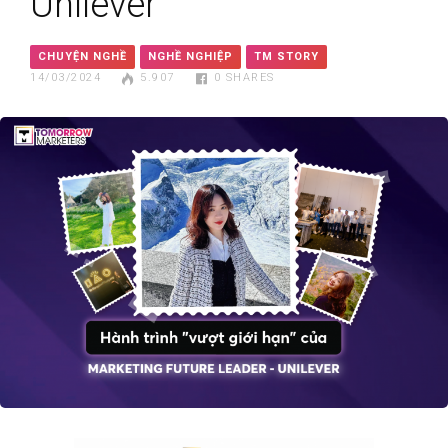
Unilever
CHUYỆN NGHỀ
NGHỀ NGHIỆP
TM STORY
14/03/2024
5.907
0
SHARES