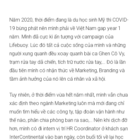
Năm 2020, thời điểm đang là du học sinh Mỹ thì COVID-
19 bùng phát nên mình phải về Việt Nam gap year 1
năm. Mình đã cực kì ấn tượng với campaign của
Lifebuoy. Lúc đó tất cả cuộc sống của mình và những
người xung quanh đều xoay quanh bài ca Ghen Cô Vy,
trạm rửa tay dã chiến, tích trữ nước rửa tay,… Đó là lần
đầu tiên mình có nhận thức về Marketing, Branding và
tầm ảnh hưởng của nó lên cá nhân và xã hội.
Tuy nhiên, ở thời điểm vừa hết năm nhất, mình vẫn chưa
xác định theo ngành Marketing luôn mà mới đang chỉ
muốn tìm hiểu về các công ty, tập đoàn vận hành như
thế nào, phân chia phòng ban ra sao,… Nên khi dịch đỡ
hơn, mình có đi intern vị trí HR Coordinator ở khách sạn
InterContinental vào ban ngày, còn buổi tối về lại học