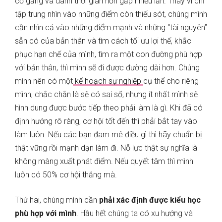
cố gắng và dành thời gian hơn gấp nhiều lần. Thay vì chỉ
tập trung nhìn vào những điểm còn thiếu sót, chúng mình
cần nhìn cả vào những điểm mạnh và những “tài nguyên”
sẵn có của bản thân và tìm cách tối ưu lợi thế, khắc
phục hạn chế của mình, tìm ra một con đường phù hợp
với bản thân, thì mình sẽ đi được đường dài hơn. Chúng
mình nên có một
kế hoạch sự nghiệp
cụ thể cho riêng
mình, chắc chắn là sẽ có sai số, nhưng ít nhất mình sẽ
hình dung được bước tiếp theo phải làm là gì. Khi đã có
định hướng rõ ràng, cơ hội tốt đến thì phải bắt tay vào
làm luôn. Nếu các bạn đam mê điều gì thì hãy chuẩn bị
thật vững rồi mạnh dạn làm đi. Nỗ lực thật sự nghĩa là
không màng xuất phát điểm. Nếu quyết tâm thì mình
luôn có 50% cơ hội thắng mà.
Thứ hai, chúng mình cần
phải xác định được kiểu học
phù hợp với mình
. Hầu hết chúng ta có xu hướng và