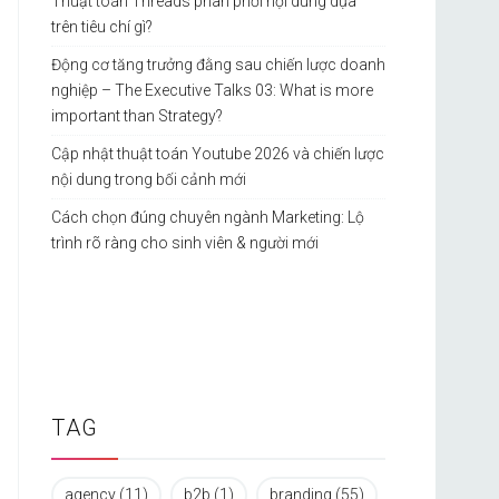
Thuật toán Threads phân phối nội dung dựa
trên tiêu chí gì?
Động cơ tăng trưởng đằng sau chiến lược doanh
nghiệp – The Executive Talks 03: What is more
important than Strategy?
Cập nhật thuật toán Youtube 2026 và chiến lược
nội dung trong bối cảnh mới
Cách chọn đúng chuyên ngành Marketing: Lộ
trình rõ ràng cho sinh viên & người mới
TAG
agency
(11)
b2b
(1)
branding
(55)