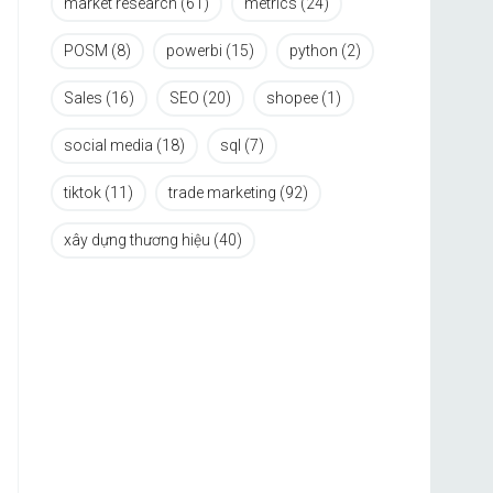
market research
(61)
metrics
(24)
POSM
(8)
powerbi
(15)
python
(2)
Sales
(16)
SEO
(20)
shopee
(1)
social media
(18)
sql
(7)
tiktok
(11)
trade marketing
(92)
xây dựng thương hiệu
(40)