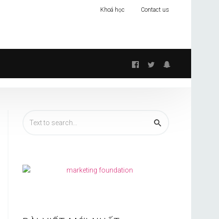
Khoá học
Contact us
Follow
us: