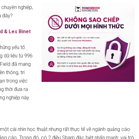
 chuyên nghiệp,
u đây?
ld & Les Binet
những yếu tố
 dữ liệu từ 996
 Field đã mang
n thông, trí
ạn trong việc
g thời đưa ra
ng nghiệp này.
một cái nhìn học thuật nhưng rất thực tế về ngành quảng cáo
uảng cáo. Trong đó, có 2 điều Sharp đặc biệt nhấn mạnh: vai trò