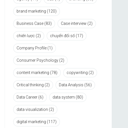
brand marketing
(120)
Business Case
(83)
Case interview
(2)
chiến lược
(2)
chuyển đổi số
(17)
Company Profile
(1)
Consumer Psychology
(2)
content marketing
(78)
copywriting
(2)
Critical thinking
(2)
Data Analysis
(56)
Data Career
(6)
data system
(80)
data visualization
(2)
digital marketing
(117)