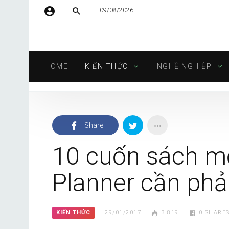
09/08/2026
Tên người dùng hoặc địa chỉ email
HOME
KIẾN THỨC
NGHỀ NGHIỆP
Mật khẩu
Share
Tự động đăng nhập
10 cuốn sách m
Planner cần phả
KIẾN THỨC
29/01/2017
3.819
0
SHARE