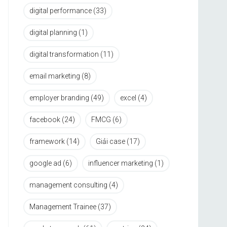
digital performance
(33)
digital planning
(1)
digital transformation
(11)
email marketing
(8)
employer branding
(49)
excel
(4)
facebook
(24)
FMCG
(6)
framework
(14)
Giải case
(17)
google ad
(6)
influencer marketing
(1)
management consulting
(4)
Management Trainee
(37)