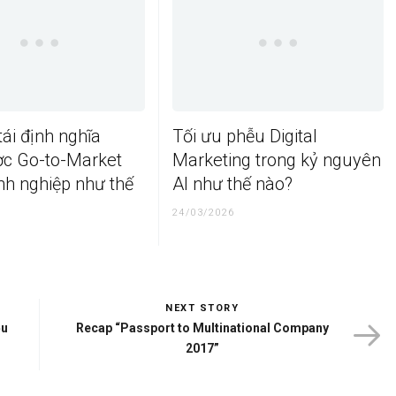
tái định nghĩa
Tối ưu phễu Digital
ợc Go-to-Market
Marketing trong kỷ nguyên
nh nghiệp như thế
AI như thế nào?
24/03/2026
NEXT STORY
ệu
Recap “Passport to Multinational Company
2017”