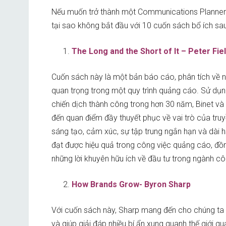
Nếu muốn trở thành một Communications Planner
tại sao không bắt đầu với 10 cuốn sách bổ ích sa
The Long and the Short of It – Peter Fie
Cuốn sách này là một bản báo cáo, phân tích về 
quan trọng trong một quy trình quảng cáo. Sử dụng
chiến dịch thành công trong hơn 30 năm, Binet và
đến quan điểm đầy thuyết phục về vai trò của truyề
sáng tạo, cảm xúc, sự tập trung ngắn hạn và dài h
đạt được hiệu quả trong công việc quảng cáo, đồn
những lời khuyên hữu ích về đầu tư trong ngành cô
How Brands Grow- Byron Sharp
Với cuốn sách này, Sharp mang đến cho chúng ta 
và giúp giải đáp nhiều bí ẩn xung quanh thế giới q