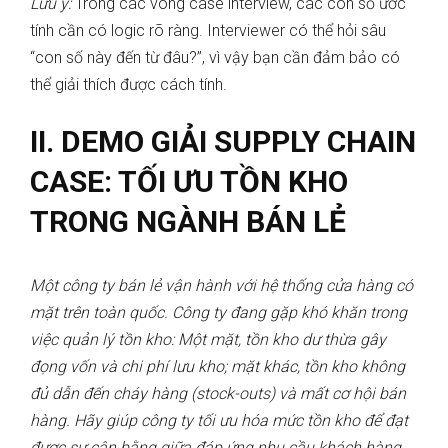
Lưu ý:
Trong các vòng case interview, các con số ước
tính cần có logic rõ ràng. Interviewer có thể hỏi sâu
“con số này đến từ đâu?”, vì vậy bạn cần đảm bảo có
thể giải thích được cách tính.
II. DEMO GIẢI SUPPLY CHAIN
CASE: TỐI ƯU TỒN KHO
TRONG NGÀNH BÁN LẺ
Một công ty bán lẻ vận hành với hệ thống cửa hàng có
mặt trên toàn quốc. Công ty đang gặp khó khăn trong
việc quản lý tồn kho: Một mặt, tồn kho dư thừa gây
đọng vốn và chi phí lưu kho; mặt khác, tồn kho không
đủ dẫn đến cháy hàng (stock-outs) và mất cơ hội bán
hàng. Hãy giúp công ty tối ưu hóa mức tồn kho để đạt
được sự cân bằng giữa đáp ứng nhu cầu khách hàng