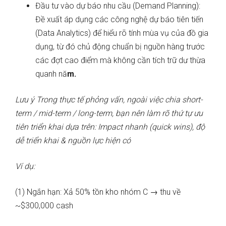
Đầu tư vào dự báo nhu cầu (Demand Planning):
Đề xuất áp dụng các công nghệ dự báo tiên tiến
(Data Analytics) để hiểu rõ tính mùa vụ của đồ gia
dụng, từ đó chủ động chuẩn bị nguồn hàng trước
các đợt cao điểm mà không cần tích trữ dư thừa
quanh nă
m.
Lưu ý Trong thực tế phỏng vấn, ngoài việc chia short-
term / mid-term / long-term, bạn nên làm rõ thứ tự ưu
tiên triển khai dựa trên: Impact nhanh (quick wins), độ
dễ triển khai & nguồn lực hiện có
Ví dụ:
(1) Ngắn hạn: Xả 50% tồn kho nhóm C → thu về
~$300,000 cash