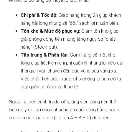
tế hơn, từ đó tăng độ thuyết phục. Ví dụ:
Chi phí & Tốc độ:
Giao hàng trong 2h giúp khách
hàng hài lòng nhưng sẽ “đốt” sạch lợi nhuận biên.
Tồn kho & Mức độ phục vụ:
Giảm tồn kho giúp
giải phóng dòng tiền nhưng tăng nguy cơ “cháy
hàng” (Stock-out).
Tập trung & Phân tán:
Gom hàng về một kho
tổng giúp tiết kiệm chi phí quản lý nhưng lại kéo dài
thời gian vận chuyển đến các vùng sâu vùng xa.
Việc phân tích các Trade-offs chứng tỏ bạn có tư
duy quản trị rủi ro và thực tế.
Ngoài ra, bên cạnh trade-offs, ứng viên cũng nên thể
hiện rõ lý do lựa chọn phương án cuối cùng bằng cách
so sánh các lựa chọn (Option A – B – C) dựa trên: