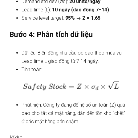
Demand std dev (σd):
20 units/ngày
Lead time (L):
10 ngày (dao động 7–14)
Service level target:
95% → Z = 1.65
Bước 4: Phân tích dữ liệu
Dữ liệu: Biến động nhu cầu σd cao theo mùa vụ;
Lead time L giao động từ 7-14 ngày.
Tính toán:
Phát hiện: Công ty đang để hệ số an toàn (Z) quá
cao cho tất cả mặt hàng, dẫn đến tồn kho “chết”
ở các mặt hàng bán chậm.
Ví dụ: