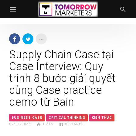
Supply Chain Case tại
Case Interview: Quy
trình 8 bước giải quyết
cùng Case practice
demo từ Bain
BUSINESS CASE
CRITICAL THINKING
KIẾN THỨC
07/04/2026
1.316
0
SHARES