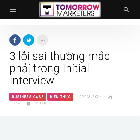
3 lỗi sai thường mắc
phải trong Initial
Interview
BUSINESS CASE
KIẾN THỨC
27/08/2024
3.764
0
SHARES