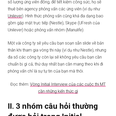
số lượng ứng viên đông, để tiết kiệm công sức, họ sẽ
thuê bên agency phỏng vấn các ứng viên (ví dụ như
Unilever
). Hình thức phỏng vấn cũng khá đa dạng bao
gồm gặp mặt trực tiếp (Nestle), Skype (UFresh của
Unilever) hoặc phỏng vấn nhóm (Manulife).
Một vài công ty sẽ yêu cầu bạn soạn sẵn slide về bản
thân khi tham gia vòng thi này (ví dụ như Nestle), nhưng
đa số các công ty còn lại sẽ không yêu cầu bạn cần
chuẩn bị gì cả, thứ duy nhất bạn cần mang theo khi đi
phỏng vấn chỉ là sự tự tin của bạn mà thôi.
Đọc thêm:
Vòng Initial Interview của các cuộc thi MT
cần những kiến thức gì
II. 3 nhóm câu hỏi thường