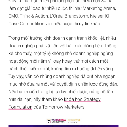
Đây là thư mục miễn phí tổng hợp đề thi và hơn 30 bài
làm đạt giải cao từ nhiều cuộc thi như Marketing Arena,
CMO, Think & Action, L’Oréal Brandstorm, NielsenIQ
Case Competition và nhiều cuộc thi uy tín khác.
Trong môi trường kinh doanh cạnh tranh khốc liệt, nhiều
doanh nghiệp phải vật lộn với bài toán dòng tiền. Thống
kê cho thấy, một tỷ lệ không nhỏ doanh nghiệp ngừng
hoạt động mỗi năm vì loay hoay thử mọi cách một
cách thiếu kiểm soát, không tìm ra hướng đi bền vững.
Tuy vậy, vẫn có những doanh nghiệp đã bứt phá ngoạn
mục nhờ đưa ra một vài quyết định chiến lược đúng đắn.
Nếu bạn muốn trang bị tư duy chiến lược, củng cố tầm
nhìn dài hạn, hãy tham khảo
khóa học Strategy
Formulation
của Tomorrow Marketers!