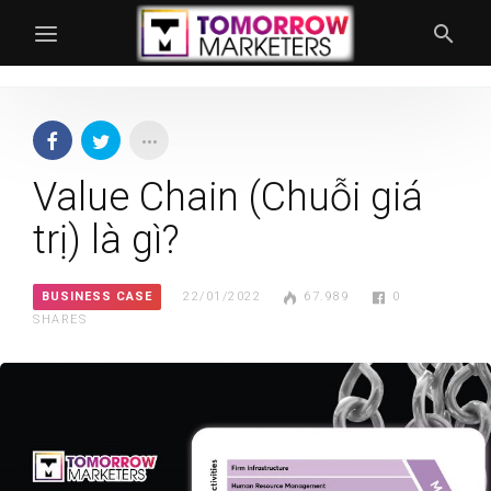
Value Chain (Chuỗi giá
trị) là gì?
BUSINESS CASE
22/01/2022
67.989
0
SHARES