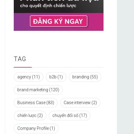
TAG
agency
(11)
b2b
(1)
branding
(55)
brand marketing
(120)
Business Case
(83)
Case interview
(2)
chiến lược
(2)
chuyển đổi số
(17)
Company Profile
(1)