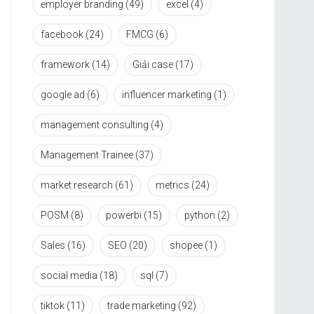
employer branding
(49)
excel
(4)
facebook
(24)
FMCG
(6)
framework
(14)
Giải case
(17)
google ad
(6)
influencer marketing
(1)
management consulting
(4)
Management Trainee
(37)
market research
(61)
metrics
(24)
POSM
(8)
powerbi
(15)
python
(2)
Sales
(16)
SEO
(20)
shopee
(1)
social media
(18)
sql
(7)
tiktok
(11)
trade marketing
(92)