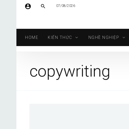
07/08/2026
Tên người dùng hoặc địa chỉ email
HOME
KIẾN THỨC
NGHỀ NGHIỆP
Mật khẩu
copywriting
Tự động đăng nhập