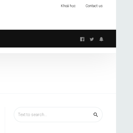
Khoá học
Contact us
Follow
us: