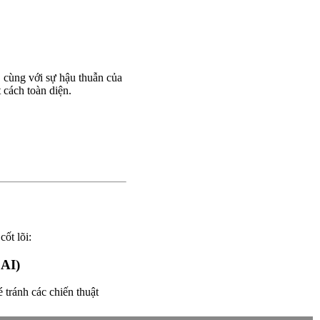
 cùng với sự hậu thuẫn của
 cách toàn diện.
ốt lõi:
 AI)
tránh các chiến thuật