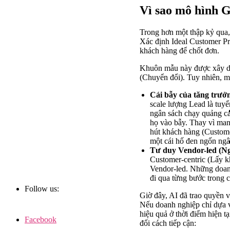
Vì sao mô hình G
Trong hơn một thập kỷ qua
Xác định Ideal Customer Pr
khách hàng để chốt đơn.
Khuôn mẫu này được xây d
(Chuyển đổi). Tuy nhiên, m
Cái bẫy của tăng trưởn
scale lượng Lead là tuy
ngân sách chạy quảng cáo
họ vào bẫy. Thay vì man
hút khách hàng (Custome
một cái hố đen ngốn ngâ
Tư duy Vendor-led (Ng
Customer-centric (Lấy kh
Vendor-led. Những doanh
đi qua từng bước trong c
Follow us:
Giờ đây, AI đã trao quyền v
Nếu doanh nghiệp chỉ dựa 
hiệu quả ở thời điểm hiện 
Facebook
đổi cách tiếp cận: