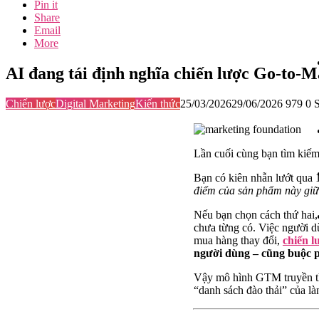
Pin it
Share
Email
More
AI đang tái định nghĩa chiến lược Go-to-
Chiến lược
Digital Marketing
Kiến thức
25/03/2026
29/06/2026
979
0
S
Lần cuối cùng bạn tìm kiếm
Bạn có kiên nhẫn lướt qua
điểm của sản phẩm này gi
Nếu bạn chọn cách thứ hai,
chưa từng có. Việc người dù
mua hàng thay đổi,
chiến 
người dùng – cũng buộc ph
Vậy mô hình GTM truyền thố
“danh sách đào thải” của l