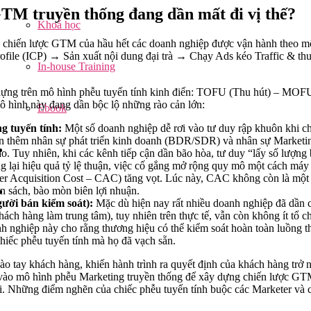
TM truyền thống đang dần mất đi vị thế?
Khoá học
, chiến lược GTM của hầu hết các doanh nghiệp được vận hành theo m
ofile (ICP) → Sản xuất nội dung đại trà → Chạy Ads kéo Traffic & th
In-house Training
ựng trên mô hình phễu tuyến tính kinh điển: TOFU (Thu hút) – MO
ô hình này đang dần bộc lộ những rào cản lớn:
Ebook
g tuyến tính:
Một số doanh nghiệp dễ rơi vào tư duy rập khuôn khi ch
ển thêm nhân sự phát triển kinh doanh (BDR/SDR) và nhân sự Marketin
. Tuy nhiên, khi các kênh tiếp cận dần bão hòa, tư duy “lấy số lượng 
g lại hiệu quả tỷ lệ thuận, việc cố gắng mở rộng quy mô một cách máy
r Acquisition Cost – CAC) tăng vọt. Lúc này, CAC không còn là một 
n sách, bào mòn biên lợi nhuận.
ười bán kiểm soát):
Mặc dù hiện nay rất nhiều doanh nghiệp đã dần
ách hàng làm trung tâm), tuy nhiên trên thực tế, vẫn còn không ít tổ ch
 nghiệp này cho rằng thương hiệu có thể kiểm soát hoàn toàn luồng th
hiếc phễu tuyến tính mà họ đã vạch sẵn.
ào tay khách hàng, khiến hành trình ra quyết định của khách hàng trở 
vào mô hình phễu Marketing truyền thống để xây dựng chiến lược GTM
tại. Những điểm nghẽn của chiếc phễu tuyến tính buộc các Marketer và 