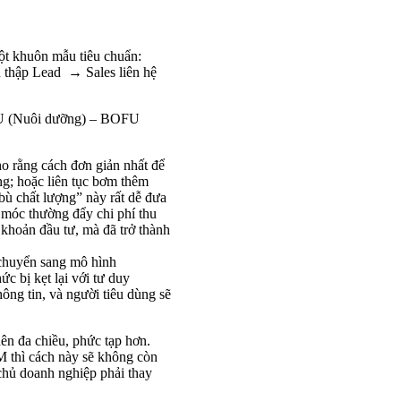
ột khuôn mẫu tiêu chuẩn:
u thập Lead → Sales liên hệ
FU (Nuôi dưỡng) – BOFU
o rằng cách đơn giản nhất để
g; hoặc liên tục bơm thêm
bù chất lượng” này rất dễ đưa
 móc thường đẩy chi phí thu
khoản đầu tư, mà đã trở thành
 chuyển sang mô hình
ức bị kẹt lại với tư duy
ông tin, và người tiêu dùng sẽ
nên đa chiều, phức tạp hơn.
 thì cách này sẽ không còn
chủ doanh nghiệp phải thay