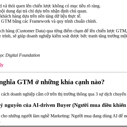
 và thói quen lên chiến lược không có mục tiêu rõ ràng.
ội dung đại trà chỉ dựa trên nhận định chủ quan.
khách hàng dựa trên nền tảng dữ liệu thực tế.
c GTM bằng các Framework và quy trình chuẩn chỉnh.
ách hàng (Customer Data) qua từng điểm chạm để lên chiến lược GTM,
y trình, sẽ giúp doanh nghiệp kiểm soát được bức tranh tăng trưởng một
ọc Digital Foundation
ây
h nghĩa GTM ở những khía cạnh nào?
ộ cách doanh nghiệp cắm cờ trên thị trường thông qua 3 sự dịch chuyển c
Kỷ nguyên của AI-driven Buyer (Người mua điều khiển
g cho những người làm nghề Marketing: Người mua đang dùng AI để né 
.