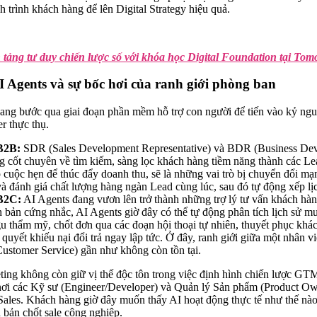
nh trình khách hàng để lên Digital Strategy hiệu quả.
 tảng tư duy chiến lược số với khóa học Digital Foundation tại To
I Agents và sự bốc hơi của ranh giới phòng ban
đang bước qua giai đoạn phần mềm hỗ trợ con người để tiến vào kỷ ng
r thực thụ.
B2B:
SDR (Sales Development Representative) và BDR (Business Dev
ng cốt chuyên về tìm kiếm, sàng lọc khách hàng tiềm năng thành các Le
 cuộc hẹn để thúc đẩy doanh thu, sẽ là những vai trò bị chuyển đổi mạ
 và đánh giá chất lượng hàng ngàn Lead cùng lúc, sau đó tự động xếp lị
 B2C:
AI Agents đang vươn lên trở thành những trợ lý tư vấn khách hà
h bản cứng nhắc, AI Agents giờ đây có thể tự động phân tích lịch sử m
u thẩm mỹ, chốt đơn qua các đoạn hội thoại tự nhiên, thuyết phục khá
 quyết khiếu nại đổi trả ngay lập tức. Ở đây, ranh giới giữa một nhân v
stomer Service) gần như không còn tồn tại.
ting không còn giữ vị thế độc tôn trong việc định hình chiến lược GTM
ơi các Kỹ sư (Engineer/Developer) và Quản lý Sản phẩm (Product Ow
h Sales. Khách hàng giờ đây muốn thấy AI hoạt động thực tế như thế nà
h bản chốt sale công nghiệp.