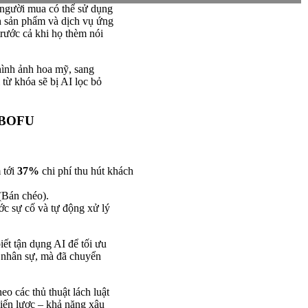
 người mua có thể sử dụng
ch sản phẩm và dịch vụ ứng
 trước cả khi họ thèm nói
hình ảnh hoa mỹ, sang
từ khóa sẽ bị AI lọc bỏ
h BOFU
 tới
37%
chi phí thu hút khách
(Bán chéo).
ớc sự cố và tự động xử lý
ết tận dụng AI để tối ưu
 nhân sự, mà đã chuyển
o các thủ thuật lách luật
hiến lược – khả năng xâu