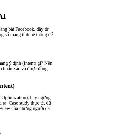
AI
đăng bài Facebook, đẩy từ
ng số mang tính hệ thống để
ang ý định (Intent) gì? Nền
, chuẩn xác và được đồng
ntent)
e Optimization), hãy ngừng
 ra: Case study thực tế, dữ
review của những người đã
?