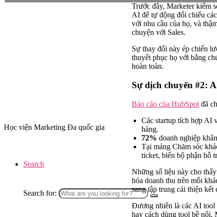
Trước đây, Marketer kiểm s
AI để tự động đối chiếu cá
với nhu cầu của họ, và thậm 
chuyện với Sales.
Sự thay đổi này ép chiến l
thuyết phục họ với bằng ch
hoàn toàn.
Sự dịch chuyển #2: 
Báo cáo của HubSpot
đã ch
Các startup tích hợp AI
Học viện Marketing Đa quốc gia
hàng.
72%
doanh nghiệp khẳng 
Tại mảng Chăm sóc khá
ticket, biến bộ phận hỗ 
Search
Những số liệu này cho thấy
hóa doanh thu trên mỗi khá
sang tập trung cải thiện kết
Search for:
Đương nhiên là các AI tool 
hay cách dùng tool bề nổi, 