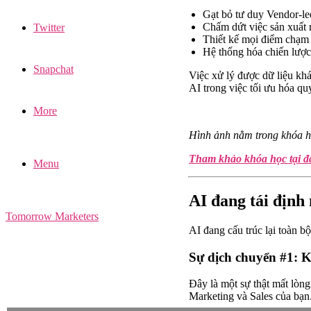
Gạt bỏ tư duy Vendor-led
Chấm dứt việc sản xuất n
Twitter
Thiết kế mọi điểm chạm 
Hệ thống hóa chiến lượ
Snapchat
Việc xử lý được dữ liệu kh
AI trong việc tối ưu hóa qu
More
Hình ảnh nằm trong khóa h
Tham khảo khóa học tại đ
Menu
AI đang tái địn
Tomorrow Marketers
AI đang cấu trúc lại toàn b
Sự dịch chuyển #1: 
Đây là một sự thật mất lòn
Marketing và Sales của bạn