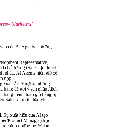
morrow Marketers!
uyên của AI Agents – những
elopment Representative) –
ad chất lượng (Sales Qualified
nh nhất.. AI Agents hiện giờ có
ch họp.
ng xuất sắc. Vượt xa những
ua hàng để gợi ý sản phẩm/dịch
ch hàng thanh toán giỏ hàng bị
iên Sales và một nhân viên
. Sự xuất hiện của AI tạo
ner/Product Manager) trực
o từ chính những người tạo