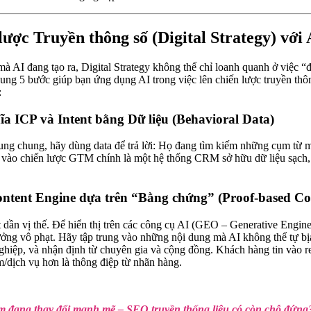
lược Truyền thông số (Digital Strategy) với 
à AI đang tạo ra, Digital Strategy không thể chỉ loanh quanh ở việc “
ng 5 bước giúp bạn ứng dụng AI trong việc lên chiến lược truyền thô
:
ĩa ICP và Intent bằng Dữ liệu (Behavioral Data)
ung chung, hãy dùng data để trả lời: Họ đang tìm kiếm những cụm từ m
I vào chiến lược GTM chính là một hệ thống CRM sở hữu dữ liệu sạch
ntent Engine dựa trên “Bằng chứng” (Proof-based Co
dần vị thế. Để hiển thị trên các công cụ AI (GEO – Generative Engin
ưởng vô phạt. Hãy tập trung vào những nội dung mà AI không thể tự bịa
ghiệp, và nhận định từ chuyên gia và cộng đồng. Khách hàng tin vào 
m/dịch vụ hơn là thông điệp từ nhãn hàng.
ếm đang thay đổi mạnh mẽ – SEO truyền thống liệu có còn chỗ đứng