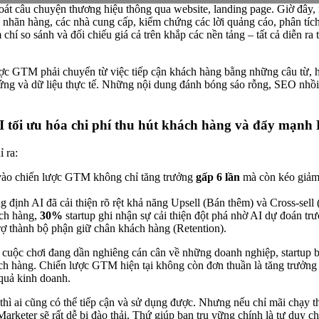
oát câu chuyện thương hiệu thông qua website, landing page. Giờ đây,
c nhãn hàng, các nhà cung cấp, kiểm chứng các lời quảng cáo, phân tí
chí so sánh và đối chiếu giá cả trên khắp các nền tảng – tất cả diễn ra
ược GTM phải chuyển từ việc tiếp cận khách hàng bằng những câu từ, 
ứng và dữ liệu thực tế. Những nội dung đánh bóng sáo rỗng, SEO nhồi 
AI tối ưu hóa chi phí thu hút khách hàng và đẩy mạn
ỉ ra:
 vào chiến lược GTM không chỉ tăng trưởng
gấp 6 lần
mà còn kéo giảm
định AI đã cải thiện rõ rệt khả năng Upsell (Bán thêm) và Cross-sell 
ch hàng,
30%
startup ghi nhận sự cải thiện đột phá nhờ AI dự đoán trư
trợ thành bộ phận giữ chân khách hàng (Retention).
 cuộc chơi đang dần nghiêng cán cân về những doanh nghiệp, startup bi
ch hàng. Chiến lược GTM hiện tại không còn đơn thuần là tăng trưởng
 quả kinh doanh.
thì ai cũng có thể tiếp cận và sử dụng được. Nhưng nếu chỉ mãi chạy the
Marketer sẽ rất dễ bị đào thải. Thứ giúp bạn trụ vững chính là tư duy c