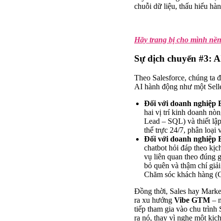
chuỗi dữ liệu, thấu hiểu hà
Hãy trang bị cho mình nền
Sự dịch chuyển #3: A
Theo Salesforce, chúng ta 
AI hành động như một Selle
Đối với doanh nghiệp 
hai vị trí kinh doanh nò
Lead – SQL) và thiết lập
thể trực 24/7, phân loại
Đối với doanh nghiệp
chatbot hỏi đáp theo kịc
vụ liên quan theo đúng g
bỏ quên và thậm chí giải
Chăm sóc khách hàng (Cu
Đồng thời, Sales hay Marke
ra xu hướng
Vibe GTM
– n
tiếp tham gia vào chu trìn
ra nó, thay vì nghe một kịc