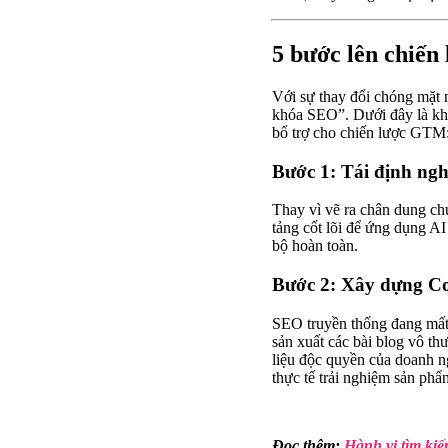
5 bước lên chiến 
Với sự thay đổi chóng mặt m
khóa SEO”. Dưới đây là khu
bổ trợ cho chiến lược GTM
Bước 1: Tái định ngh
Thay vì vẽ ra chân dung ch
tảng cốt lõi để ứng dụng A
bộ hoàn toàn.
Bước 2: Xây dựng Co
SEO truyền thống đang mất 
sản xuất các bài blog vô th
liệu độc quyền của doanh n
thực tế trải nghiệm sản phẩ
Đọc thêm:
Hành vi tìm ki