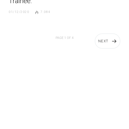
Trainee.
01/12/2020
7.084
PAGE 1 OF 4
NEXT