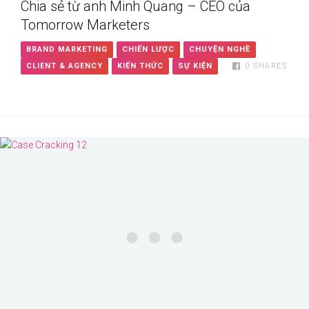
Chia sẻ từ anh Minh Quang – CEO của
Tomorrow Marketers
BRAND MARKETING
CHIẾN LƯỢC
CHUYỆN NGHỀ
CLIENT & AGENCY
KIẾN THỨC
SỰ KIỆN
0
SHARES