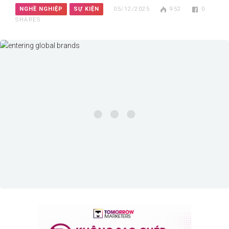
NGHỀ NGHIỆP
SỰ KIỆN
05/12/2025
952
0
SHARES