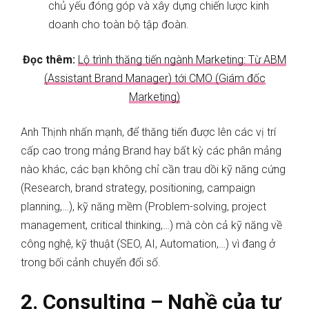
chủ yếu đóng góp và xây dựng chiến lược kinh
doanh cho toàn bộ tập đoàn.
Đọc thêm:
Lộ trình thăng tiến ngành Marketing: Từ ABM
(Assistant Brand Manager) tới CMO (Giám đốc
Marketing)
Anh Thịnh nhấn mạnh, để thăng tiến được lên các vị trí
cấp cao trong mảng Brand hay bất kỳ các phân mảng
nào khác, các bạn không chỉ cần trau dồi kỹ năng cứng
(Research, brand strategy, positioning, campaign
planning,…), kỹ năng mềm (Problem-solving, project
management, critical thinking,…) mà còn cả kỹ năng về
công nghệ, kỹ thuật (SEO, AI, Automation,…) vì đang ở
trong bối cảnh chuyển đổi số.
2. Consulting – Nghề của tư