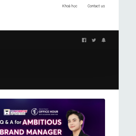
Khoá học
Contact us
Follow
us: