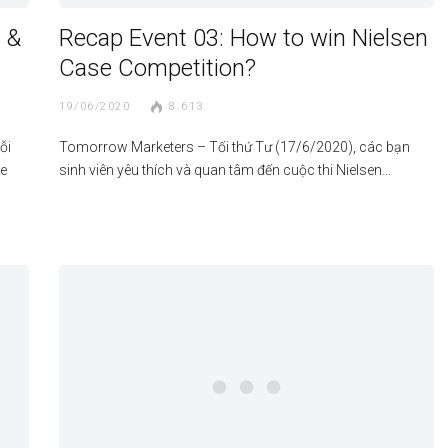
 &
Recap Event 03: How to win Nielsen
Case Competition?
19/06/2020
8.613
ỗi
Tomorrow Marketers – Tối thứ Tư (17/6/2020), các bạn
se
sinh viên yêu thích và quan tâm đến cuộc thi Nielsen…