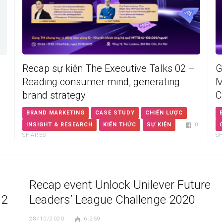
Recap sự kiện The Executive Talks 02 –
G
Reading consumer mind, generating
M
brand strategy
C
BRAND MARKETING
CASE STUDY
CHIẾN LƯỢC
INSIGHT & RESEARCH
KIẾN THỨC
SỰ KIỆN
0
SHARES
S
Recap event Unlock Unilever Future
 2
Leaders’ League Challenge 2020
28/10/2020
6.259