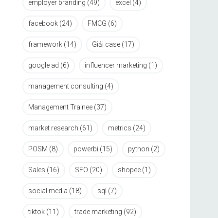
employer branding
(49)
excel
(4)
facebook
(24)
FMCG
(6)
framework
(14)
Giải case
(17)
google ad
(6)
influencer marketing
(1)
management consulting
(4)
Management Trainee
(37)
market research
(61)
metrics
(24)
POSM
(8)
powerbi
(15)
python
(2)
Sales
(16)
SEO
(20)
shopee
(1)
social media
(18)
sql
(7)
tiktok
(11)
trade marketing
(92)