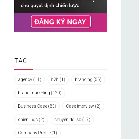
TAG
agency
(11)
b2b
(1)
branding
(55)
brand marketing
(120)
Business Case
(83)
Case interview
(2)
chiến lược
(2)
chuyển đổi số
(17)
Company Profile
(1)