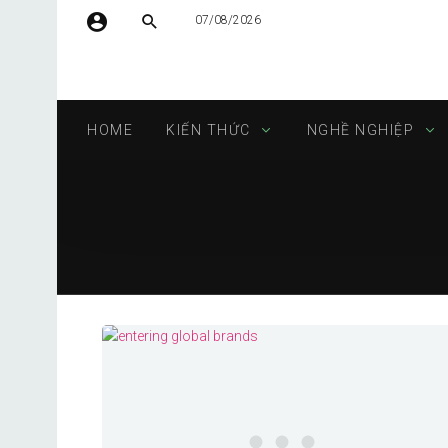
07/08/2026
Tên người dùng hoặc địa chỉ email
HOME
KIẾN THỨC
NGHỀ NGHIỆP
Mật khẩu
Tự động đăng nhập