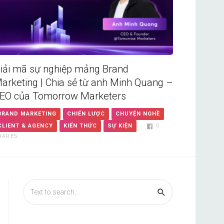
iải mã sự nghiệp mảng Brand
arketing | Chia sẻ từ anh Minh Quang –
EO của Tomorrow Marketers
BRAND MARKETING
CHIẾN LƯỢC
CHUYỆN NGHỀ
CLIENT & AGENCY
KIẾN THỨC
SỰ KIỆN
0
HARES