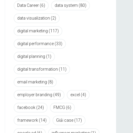
Data Career
(6)
data system
(80)
data visualization
(2)
digital marketing
(117)
digital performance
(33)
digital planning
(1)
digital transformation
(11)
email marketing
(8)
employer branding
(49)
excel
(4)
facebook
(24)
FMCG
(6)
framework
(14)
Giải case
(17)