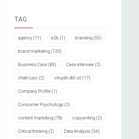
TAG
agency
(11)
b2b
(1)
branding
(55)
brand marketing
(120)
Business Case
(83)
Case interview
(2)
chiến lược
(2)
chuyển đổi số
(17)
Company Profile
(1)
Consumer Psychology
(2)
content marketing
(78)
copywriting
(2)
Critical thinking
(2)
Data Analysis
(56)