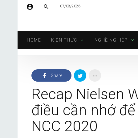
07/08/2026
Tên người dùng hoặc địa chỉ email
HOME
KIẾN THỨC
NGHỀ NGHIỆP
Mật khẩu
Share
Tự động đăng nhập
Recap Nielsen 
điều cần nhớ để
NCC 2020