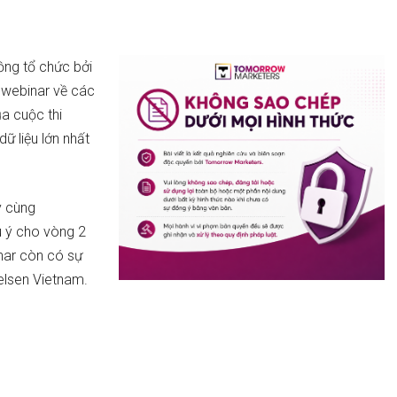
ồng tổ chức bởi
 webinar về các
a cuộc thi
ữ liệu lớn nhất
y cùng
u ý cho vòng 2
inar còn có sự
elsen Vietnam.