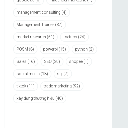
google ad
(6)
influencer marketing
(1)
management consulting
(4)
Management Trainee
(37)
market research
(61)
metrics
(24)
POSM
(8)
powerbi
(15)
python
(2)
Sales
(16)
SEO
(20)
shopee
(1)
social media
(18)
sql
(7)
tiktok
(11)
trade marketing
(92)
xây dựng thương hiệu
(40)