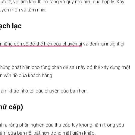
c tế, với tính khả thi rõ ràng và quy mô hiệu quả hợp lý. Xây
huyên môn và tầm nhìn.
ạch lạc
những con số đó thể hiện câu chuyện gì
và đem lại insight gì
i những phát hiện cho từng phần để sau này có thể xây dựng một
ến vấn đề của khách hàng.
 giám khảo nhớ tới câu chuyện của bạn hơn.
hứ cấp)
hỉ ra rằng phần nghiên cứu thứ cấp tuy không nằm trong yêu
 làm của bạn nổi bật hơn trong mắt giám khảo.