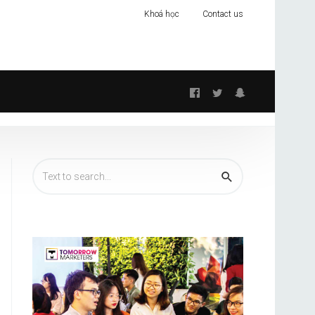
Khoá học
Contact us
Follow
us: