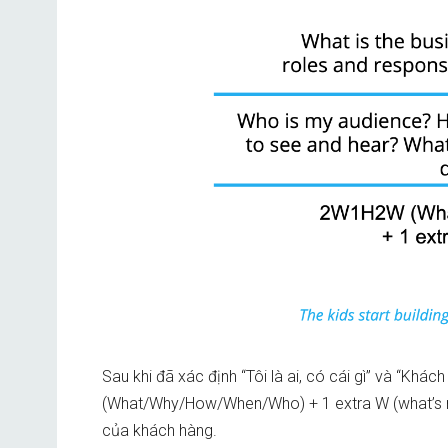
Sau khi đã xác định “Tôi là ai, có cái gì” và “Kh
(What/Why/How/When/Who) + 1 extra W (what’s ne
của khách hàng.