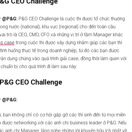
 P&G CEO Challenge
er @P&G:
P&G CEO Challenge là cuộc thi được tổ chức thường
trong nước (national), khu vực (regional) cho đến toàn cầu
 vai trò là CEO, CMO, CFO và những vị trí ở tầm Manager khác
ss case
trong cuộc thi được xây dựng nhằm giúp các bạn thí
g tình huống thực tế trong doanh nghiệp, từ đó các bạn được
 vận dụng chúng vào quá trình giải case, đồng thời làm quen với
chuẩn bị cho quá trình đi làm sau này.
a P&G CEO Challenge
er @P&G:
, bạn không chỉ có cơ hội gặp gỡ các thí sinh đến từ mọi miền
 được networking với các anh chị business leader ở P&G. Nếu
c anh chị Manager, lắng nghe những lời khuyên hữu ích nhất về