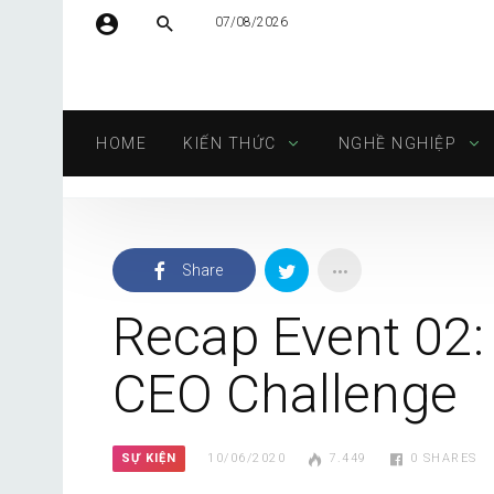
07/08/2026
Tên người dùng hoặc địa chỉ email
HOME
KIẾN THỨC
NGHỀ NGHIỆP
Mật khẩu
Share
Tự động đăng nhập
Recap Event 02:
CEO Challenge
SỰ KIỆN
10/06/2020
7.449
0
SHARES