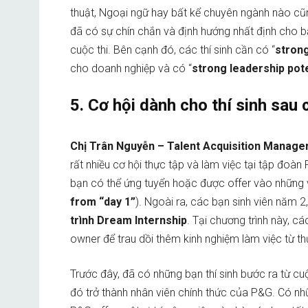
thuật, Ngoại ngữ hay bất kể chuyên ngành nào cũng
đã có sự chín chắn và định hướng nhất định cho bả
cuộc thi. Bên cạnh đó, các thí sinh cần có “
strong
cho doanh nghiệp và có “
strong leadership pote
5. Cơ hội dành cho thí sinh sau 
Chị Trân Nguyễn – Talent Acquisition Manag
rất nhiều cơ hội thực tập và làm việc tại tập đoàn
bạn có thể ứng tuyển hoặc được offer vào những 
from “day 1”
). Ngoài ra, các bạn sinh viên năm 
trình
Dream Internship
. Tại chương trình này, c
owner để trau dồi thêm kinh nghiệm làm việc từ t
Trước đây, đã có những bạn thí sinh bước ra từ c
đó trở thành nhân viên chính thức của P&G. Có nh