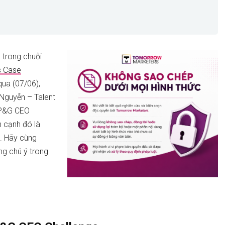
n trong chuỗi
s Case
qua (07/06),
 Nguyễn – Talent
 P&G CEO
n cạnh đó là
. Hãy cùng
ng chú ý trong