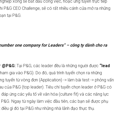
 nghiệp xong sẽ bắt đầu công việc, hoặc ứng tuyển trực tiếp
c thi P&G CEO Challenge, sẽ có rất nhiều cánh cửa mở ra những
bạn tại P&G.
e number one company for Leaders” – công ty dành cho ra
er @P&G:
Tại P&G, các leader đều là những người được
“lead
tham gia vào P&G). Do đó, quá trình tuyển chọn ra những
ng tuyển từ vòng đơn (Application) -> làm bài test -> phỏng vấn
u của P&G (top leader). Tiêu chí tuyển chọn leader ở P&G có
 đáp ứng các yếu tố về văn hóa (culture fit) và các năng lực
i P&G. Ngay từ ngày làm việc đầu tiên, các bạn sẽ được phụ
t điều gì đó tại P&G như những nhà lãnh đạo thực thụ.