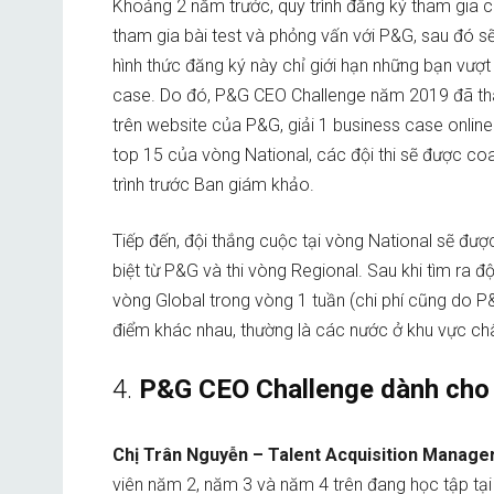
Khoảng 2 năm trước, quy trình đăng ký tham gia cuộ
tham gia bài test và phỏng vấn với P&G, sau đó s
hình thức đăng ký này chỉ giới hạn những bạn vượ
case. Do đó, P&G CEO Challenge năm 2019 đã thay
trên website của P&G, giải 1 business case online 
top 15 của vòng National, các đội thi sẽ được coa
trình trước Ban giám khảo.
Tiếp đến, đội thắng cuộc tại vòng National sẽ được
biệt từ P&G và thi vòng Regional. Sau khi tìm ra 
vòng Global trong vòng 1 tuần (chi phí cũng do P&
điểm khác nhau, thường là các nước ở khu vực ch
4.
P&G CEO Challenge dành cho 
Chị Trân Nguyễn – Talent Acquisition Manag
viên năm 2, năm 3 và năm 4 trên đang học tập tại 