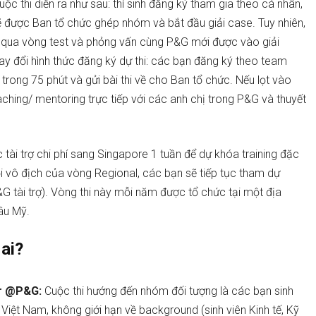
c thi diễn ra như sau: thí sinh đăng ký tham gia theo cá nhân,
ẽ được Ban tổ chức ghép nhóm và bắt đầu giải case. Tuy nhiên,
t qua vòng test và phỏng vấn cùng P&G mới được vào giải
 đổi hình thức đăng ký dự thi: các bạn đăng ký theo team
trong 75 phút và gửi bài thi về cho Ban tổ chức. Nếu lọt vào
ching/ mentoring trực tiếp với các anh chị trong P&G và thuyết
 tài trợ chi phí sang Singapore 1 tuần để dự khóa training đặc
đội vô địch của vòng Regional, các bạn sẽ tiếp tục tham dự
G tài trợ). Vòng thi này mỗi năm được tổ chức tại một địa
âu Mỹ.
ai?
er @P&G:
Cuộc thi hướng đến nhóm đối tượng là các bạn sinh
Việt Nam, không giới hạn về background (sinh viên Kinh tế, Kỹ