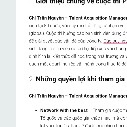
1.
Giới thiệu chung về cuộc thi
Chị Trân Nguyễn – Talent Acquisition Manag
niên tại 80 nước, với quy mô trải rộng từ phạm vi 
(global). Cuộc thi hướng các bạn sinh viên đứng ở
để giải quyết các vấn đề của công ty.
Các busine
sinh đang là sinh viên có cơ hội tiếp xúc với nhữn
định hình lại kiến thức đã học trong nhà trường và
cách một doanh nghiệp vận hành trong thực tế để 
2.
Những quyền lợi khi tham gi
Chị Trân Nguyễn – Talent Acquisition Manag
Network with the best
–
Tham gia cuộc thi
Tổ quốc và các quốc gia khác nhau, mà còn
lọt vào Top 15, bạn sẽ được coaching bởi cá