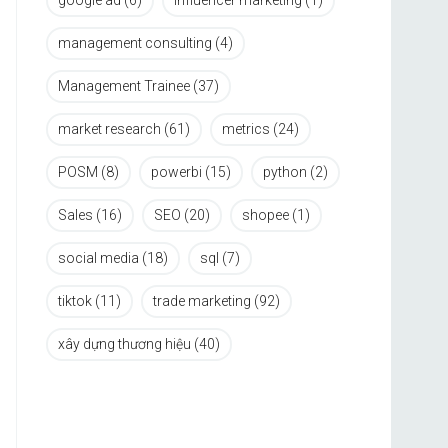
google ad
(6)
influencer marketing
(1)
management consulting
(4)
Management Trainee
(37)
market research
(61)
metrics
(24)
POSM
(8)
powerbi
(15)
python
(2)
Sales
(16)
SEO
(20)
shopee
(1)
social media
(18)
sql
(7)
tiktok
(11)
trade marketing
(92)
xây dựng thương hiệu
(40)