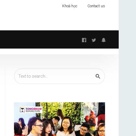
Khoá học
Contact us
Follow
us: