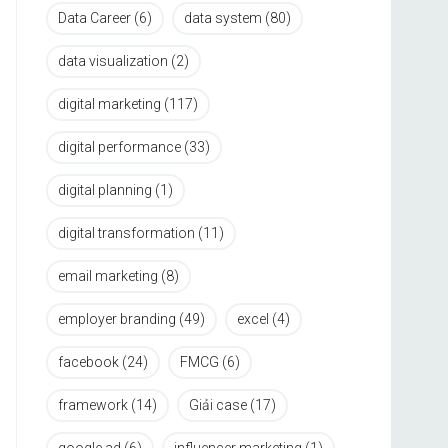
Data Career
(6)
data system
(80)
data visualization
(2)
digital marketing
(117)
digital performance
(33)
digital planning
(1)
digital transformation
(11)
email marketing
(8)
employer branding
(49)
excel
(4)
facebook
(24)
FMCG
(6)
framework
(14)
Giải case
(17)