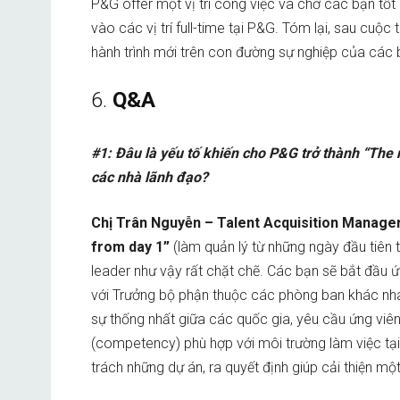
P&G offer một vị trí công việc và chờ các bạn tốt
vào các vị trí full-time tại P&G. Tóm lại, sau cuộ
hành trình mới trên con đường sự nghiệp của các 
6.
Q&A
#1: Đâu là yếu tố khiến cho P&G trở thành “Th
các nhà lãnh đạo?
Chị Trân Nguyễn – Talent Acquisition Manag
from day 1”
(làm quản lý từ những ngày đầu tiên 
leader như vậy rất chặt chẽ. Các bạn sẽ bắt đầu ứ
với Trưởng bộ phận thuộc các phòng ban khác nha
sự thống nhất giữa các quốc gia, yêu cầu ứng viên
(competency) phù hợp với môi trường làm việc tạ
trách những dự án, ra quyết định giúp cải thiện mộ