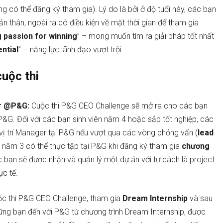
 có thể đăng ký tham gia). Lý do là bởi ở độ tuổi này, các bạn
n thân, ngoài ra có điều kiện về mặt thời gian để tham gia
 passion for winning
” – mong muốn tìm ra giải pháp tốt nhất
ntial
” – năng lực lãnh đạo vượt trội.
cuộc thi
er @P&G:
Cuộc thi P&G CEO Challenge sẽ mở ra cho các bạn
 P&G. Đối với các bạn sinh viên năm 4 hoặc sắp tốt nghiệp, các
vị trí Manager tại P&G nếu vượt qua các vòng phỏng vấn (
lead
2, năm 3 có thể thực tập tại P&G khi đăng ký tham gia
chương
ác bạn sẽ được nhận và quản lý một dự án với tư cách là project
hực tế.
uộc thi P&G CEO Challenge, tham gia
Dream Internship
và sau
ững bạn đến với P&G từ chương trình Dream Internship, được