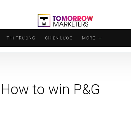
THỊ TRƯỜNG
CHIẾN LƯỢC
MORE
 How to win P&G