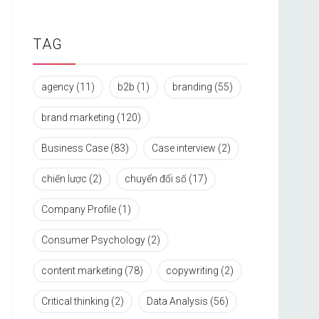
TAG
agency
(11)
b2b
(1)
branding
(55)
brand marketing
(120)
Business Case
(83)
Case interview
(2)
chiến lược
(2)
chuyển đổi số
(17)
Company Profile
(1)
Consumer Psychology
(2)
content marketing
(78)
copywriting
(2)
Critical thinking
(2)
Data Analysis
(56)