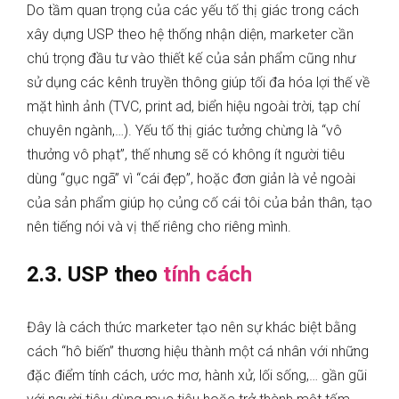
Do tầm quan trọng của các yếu tố thị giác trong cách
xây dựng USP theo hệ thống nhận diện, marketer cần
chú trọng đầu tư vào thiết kế của sản phẩm cũng như
sử dụng các kênh truyền thông giúp tối đa hóa lợi thế về
mặt hình ảnh (TVC, print ad, biển hiệu ngoài trời, tạp chí
chuyên ngành,…). Yếu tố thị giác tưởng chừng là “vô
thưởng vô phạt”, thế nhưng sẽ có không ít người tiêu
dùng “gục ngã” vì “cái đẹp”, hoặc đơn giản là vẻ ngoài
của sản phẩm giúp họ củng cố cái tôi của bản thân, tạo
nên tiếng nói và vị thế riêng cho riêng mình.
2.3. USP theo
tính cách
Đây là cách thức marketer tạo nên sự khác biệt bằng
cách “hô biến” thương hiệu thành một cá nhân với những
đặc điểm tính cách, ước mơ, hành xử, lối sống,… gần gũi