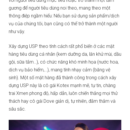
với người tiêu dùng mục tiêu hoặc trở thành một tấm
gương để người tiêu dùng noi theo, mang theo một
thông điệp ngầm hiểu: Nếu bạn sử dụng sản phẩm/dịch
vụ của chúng tôi, bạn cũng có thể trở thành một người
như vậy.
Xây dựng USP theo tính cách rất phổ biến ở các mặt
hàng tiêu dùng cá nhân (kem dưỡng da, lăn khử mùi, dầu
gội, sữa tắm…), có chức năng khó minh họa (nước hoa,
dịch vụ bảo hiểm,…), mang tính nhạy cảm (băng vệ
sinh). Một số mặt hàng đã thành công trong cách xây
dựng USP này là cô gái Kotex mạnh mẽ, tự tin, chàng
trai Xmen phong độ, hấp dẫn, luôn chiến thắng mọi thử
thách hay cô gái Dove giản dị, tự nhiên, đằm thắm và
sâu sắc.