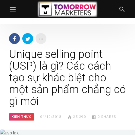
Unique selling point
(USP) là gì? Các cách
tạo sự khác biệt cho
một sản phẩm chẳng có
gì mới
KIẾN THỨC
04/10/2018
25.290
0
SHARES