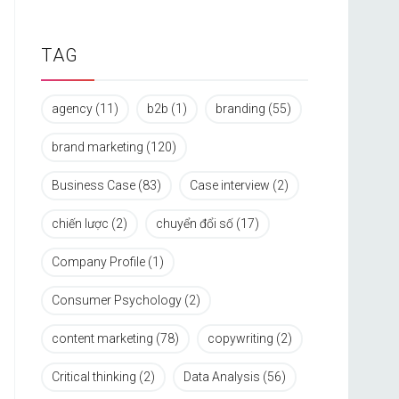
TAG
agency
(11)
b2b
(1)
branding
(55)
brand marketing
(120)
Business Case
(83)
Case interview
(2)
chiến lược
(2)
chuyển đổi số
(17)
Company Profile
(1)
Consumer Psychology
(2)
content marketing
(78)
copywriting
(2)
Critical thinking
(2)
Data Analysis
(56)