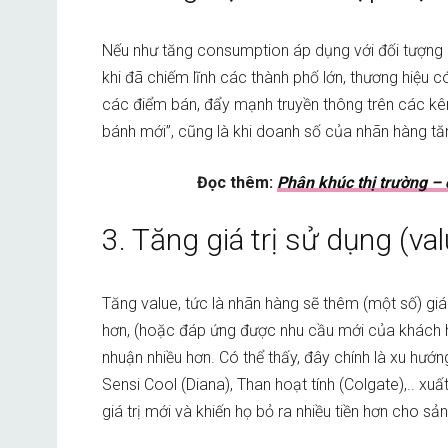
Nếu như tăng consumption áp dụng với đối tượng có
khi đã chiếm lĩnh các thành phố lớn, thương hiệu 
các điểm bán, đẩy mạnh truyền thông trên các kê
bánh mới”, cũng là khi doanh số của nhãn hàng tă
Đọc thêm:
Phân khúc thị trường –
3. Tăng giá trị sử dụng (val
Tăng value, tức là nhãn hàng sẽ thêm (một số) gi
hơn, (hoặc đáp ứng được nhu cầu mới của khách h
nhuận nhiều hơn. Có thể thấy, đây chính là xu hư
Sensi Cool (Diana), Than hoạt tính (Colgate),.. x
giá trị mới và khiến họ bỏ ra nhiều tiền hơn cho s