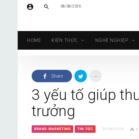
08/08/2026
Tên người dùng hoặc địa chỉ email
HOME
KIẾN THỨC
NGHỀ NGHIỆP
Mật khẩu
Share
Tự động đăng nhập
3 yếu tố giúp th
trưởng
BRAND MARKETING
TIN TỨC
30/06/2018
6