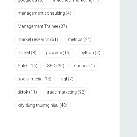
google ad
(6)
influencer marketing
(1)
management consulting
(4)
Management Trainee
(37)
market research
(61)
metrics
(24)
POSM
(8)
powerbi
(15)
python
(2)
Sales
(16)
SEO
(20)
shopee
(1)
social media
(18)
sql
(7)
tiktok
(11)
trade marketing
(92)
xây dựng thương hiệu
(40)