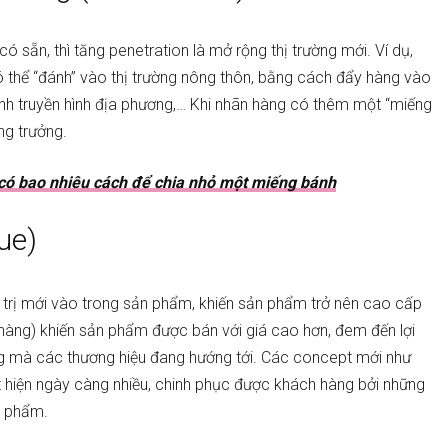
 sẵn, thì tăng penetration là mở rộng thị trường mới. Ví dụ,
có thể “đánh” vào thị trường nông thôn, bằng cách đẩy hàng vào
nh truyền hình địa phương,… Khi nhãn hàng có thêm một “miếng
ng trưởng.
 có bao nhiêu cách để chia nhỏ một miếng bánh
ue)
á trị mới vào trong sản phẩm, khiến sản phẩm trở nên cao cấp
àng) khiến sản phẩm được bán với giá cao hơn, đem đến lợi
ớng mà các thương hiệu đang hướng tới. Các concept mới như
uất hiện ngày càng nhiều, chinh phục được khách hàng bởi những
ản phẩm.