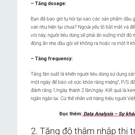
– Tăng dosage:
Bạn đã bao giờ tự hỏi tại sao các sản phẩm dầu gộ
van như hiện tại chưa? Ngoài yếu tố bắt mắt và để 
vòi này, người tiêu dùng sẽ phải ấn xuống một độ 
động ấn nhẹ dầu gội sẽ không ra hoặc ra một ít k
– Tăng frequency:
Tăng tần suất là khiến người tiêu dùng sử dụng sản
một ngày để bảo vệ sức khỏe răng miệng”, P/S đã 
đánh răng 1/ngày thành 2 lần/ngày. Kết quả là ke
ngắn ngắn lại. Cứ thế nhân với hàng triệu người Vi
Đọc thêm:
Data Analysis – Sự khác
2. Tăng độ thâm nhập thị t