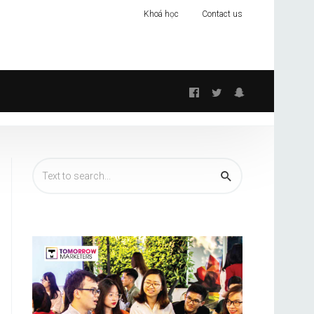
Khoá học
Contact us
Follow
us: