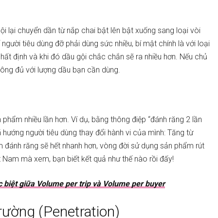
i lại chuyển dần từ nắp chai bật lên bật xuống sang loại vòi
người tiêu dùng đỡ phải dùng sức nhiều, bí mật chính là với loại
nhất định và khi đó dầu gội chắc chắn sẽ ra nhiều hơn. Nếu chủ
hông đủ với lượng dầu bạn cần dùng.
 phẩm nhiều lần hơn. Ví dụ, bằng thông điệp “đánh răng 2 lần
hướng người tiêu dùng thay đổi hành vi của mình: Tăng từ
m đánh răng sẽ hết nhanh hơn, vòng đời sử dụng sản phẩm rút
ệt Nam mà xem, bạn biết kết quả như thế nào rồi đấy!
 biệt giữa Volume per trip và Volume per buyer
rường (Penetration)