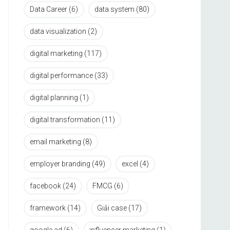
Data Career
(6)
data system
(80)
data visualization
(2)
digital marketing
(117)
digital performance
(33)
digital planning
(1)
digital transformation
(11)
email marketing
(8)
employer branding
(49)
excel
(4)
facebook
(24)
FMCG
(6)
framework
(14)
Giải case
(17)