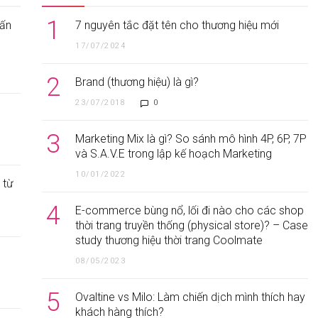
1
vấn
7 nguyên tắc đặt tên cho thương hiệu mới
17/07/2024
2
Brand (thương hiệu) là gì?
23/07/2018
0
3
Marketing Mix là gì? So sánh mô hình 4P, 6P, 7P
và S.A.V.E trong lập kế hoạch Marketing
10/01/2022
 từ
4
E-commerce bùng nổ, lối đi nào cho các shop
thời trang truyền thống (physical store)? – Case
study thương hiệu thời trang Coolmate
08/05/2023
5
Ovaltine vs Milo: Làm chiến dịch mình thích hay
khách hàng thích?