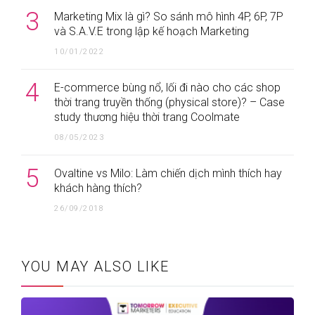
3
Marketing Mix là gì? So sánh mô hình 4P, 6P, 7P
và S.A.V.E trong lập kế hoạch Marketing
10/01/2022
4
E-commerce bùng nổ, lối đi nào cho các shop
thời trang truyền thống (physical store)? – Case
study thương hiệu thời trang Coolmate
08/05/2023
5
Ovaltine vs Milo: Làm chiến dịch mình thích hay
khách hàng thích?
26/09/2018
YOU MAY ALSO LIKE