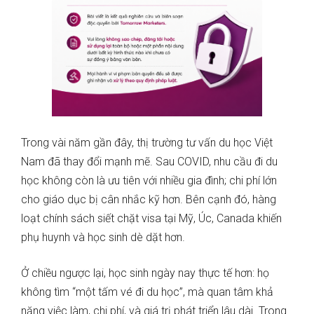
Trong vài năm gần đây, thị trường tư vấn du học Việt
Nam đã thay đổi mạnh mẽ. Sau COVID, nhu cầu đi du
học không còn là ưu tiên với nhiều gia đình; chi phí lớn
cho giáo dục bị cân nhắc kỹ hơn. Bên cạnh đó, hàng
loạt chính sách siết chặt visa tại Mỹ, Úc, Canada khiến
phụ huynh và học sinh dè dặt hơn.
Ở chiều ngược lại, học sinh ngày nay thực tế hơn: họ
không tìm “một tấm vé đi du học”, mà quan tâm khả
năng việc làm, chi phí, và giá trị phát triển lâu dài. Trong