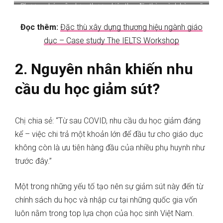
Phương pháp xây dựng thương hiệu theo đặc thù ngành hàng sẽ
được giảng dạy trong khoá học
Brand Development
– Tham khảo
Đọc thêm:
Đặc thù xây dựng thương hiệu ngành giáo
khóa học để xem toàn bộ nội dung
dục – Case study The IELTS Workshop
2. Nguyên nhân khiến nhu
cầu du học giảm sút?
Chị chia sẻ: “Từ sau COVID, nhu cầu du học giảm đáng
kể – việc chi trả một khoản lớn để đầu tư cho giáo dục
không còn là ưu tiên hàng đầu của nhiều phụ huynh như
trước đây.”
Một trong những yếu tố tạo nên sự giảm sút này đến từ
chính sách du học và nhập cư tại những quốc gia vốn
luôn nằm trong top lựa chọn của học sinh Việt Nam.