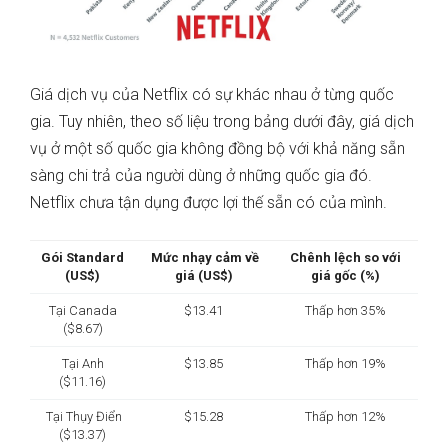
Giá dịch vụ của Netflix có sự khác nhau ở từng quốc
gia. Tuy nhiên, theo số liệu trong bảng dưới đây, giá dịch
vụ ở một số quốc gia không đồng bộ với khả năng sẵn
sàng chi trả của người dùng ở những quốc gia đó.
Netflix chưa tận dụng được lợi thế sẵn có của mình.
Gói Standard
Mức nhạy cảm về
Chênh lệch so với
(US$)
giá (US$)
giá gốc (%)
Tại Canada
$13.41
Thấp hơn 35%
($8.67)
Tại Anh
$13.85
Thấp hơn 19%
($11.16)
Tại Thụy Điển
$15.28
Thấp hơn 12%
($13.37)