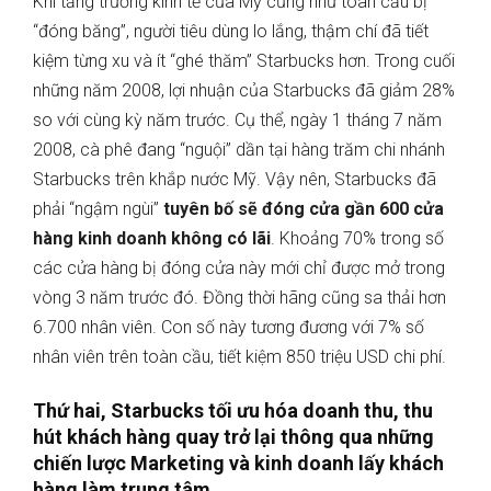
Khi tăng trưởng kinh tế của Mỹ cũng như toàn cầu bị
“đóng băng”, người tiêu dùng lo lắng, thậm chí đã tiết
kiệm từng xu và ít “ghé thăm” Starbucks hơn. Trong cuối
những năm 2008, lợi nhuận của Starbucks đã giảm 28%
so với cùng kỳ năm trước. Cụ thể, ngày 1 tháng 7 năm
2008, cà phê đang “nguội” dần tại hàng trăm chi nhánh
Starbucks trên khắp nước Mỹ. Vậy nên, Starbucks đã
phải “ngậm ngùi”
tuyên bố sẽ đóng cửa gần 600 cửa
hàng kinh doanh không có lãi
. Khoảng 70% trong số
các cửa hàng bị đóng cửa này mới chỉ được mở trong
vòng 3 năm trước đó. Đồng thời hãng cũng sa thải hơn
6.700 nhân viên. Con số này tương đương với 7% số
nhân viên trên toàn cầu, tiết kiệm 850 triệu USD chi phí.
Thứ hai,
Starbucks tối ưu hóa doanh thu, thu
hút khách hàng quay trở lại thông qua những
chiến lược Marketing và kinh doanh lấy khách
hàng làm trung tâm
.