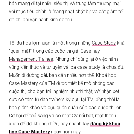
bán mang đi tại nhiều siêu thị và trung tâm thương mại
với mục tiêu chính là “năng nhặt chặt bị” và cắt giảm tối
đa chi phí vận hành kinh doanh.
Tối đa hoá lợi nhuận là một trong những
Case Study
khá
“quen mặt” trong các cuộc thi giải Case hay
Management Trainee
. Nhưng chỉ dừng lại ở việc nắm
vững kiến thức và tự luyện vài ba case study là chưa đủ.
Muốn đi đường dài, bạn cần nhiều hơn thế. Khoá học
Case Mastery của TM được thiết kế mô phỏng các
cuộc thi, cho bạn trải nghiệm như thi thật, với nhận xét
cực có tâm từ dàn trainers kỳ cựu tại TM, đồng thời là
ban giám khảo và cựu quán quân của các cuộc thi lớn.
Cơ hội để toả sáng và có một CV nổi bật, một thanh
xuân để đời không nhiều, hãy nhanh tay
đăng ký khoá
học Case Mastery
ngay hôm nay.