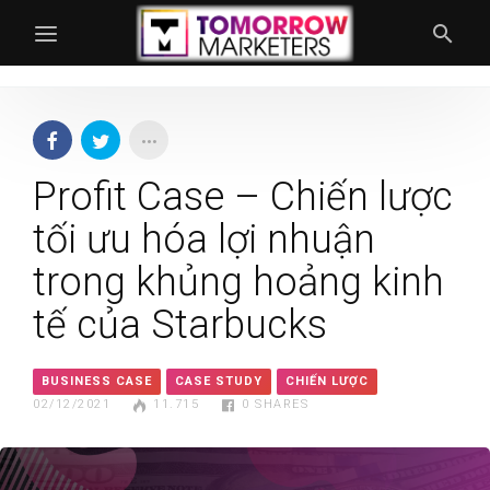
Profit Case – Chiến lược
tối ưu hóa lợi nhuận
trong khủng hoảng kinh
tế của Starbucks
BUSINESS CASE
CASE STUDY
CHIẾN LƯỢC
02/12/2021
11.715
0
SHARES