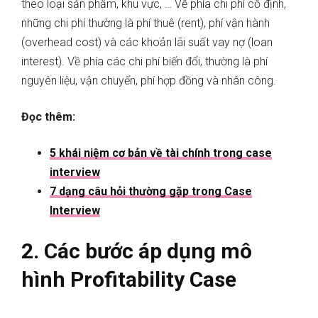
theo loại sản phẩm, khu vực, … Về phía chi phí cố định,
những chi phí thường là phí thuê (rent), phí vận hành
(overhead cost) và các khoản lãi suất vay nợ (loan
interest). Về phía các chi phí biến đổi, thường là phí
nguyên liệu, vận chuyển, phí hợp đồng và nhân công.
Đọc thêm:
5 khái niệm cơ bản về tài chính trong case
interview
7 dạng câu hỏi thường gặp trong Case
Interview
2.
Các bước áp dụng mô
hình Profitability Case