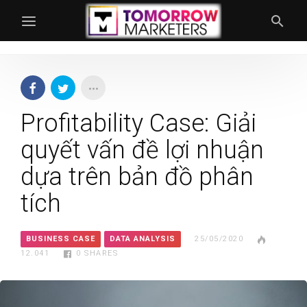
Profitability Case: Giải
quyết vấn đề lợi nhuận
dựa trên bản đồ phân
tích
BUSINESS CASE
DATA ANALYSIS
25/05/2020
12.041
0
SHARES