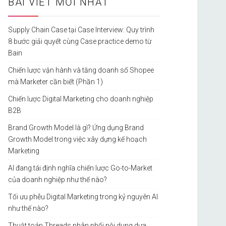
BÀI VIẾT MỚI NHẤT
Supply Chain Case tại Case Interview: Quy trình
8 bước giải quyết cùng Case practice demo từ
Bain
Chiến lược vận hành và tăng doanh số Shopee
mà Marketer cần biết (Phần 1)
Chiến lược Digital Marketing cho doanh nghiệp
B2B
Brand Growth Model là gì? Ứng dụng Brand
Growth Model trong việc xây dựng kế hoạch
Marketing
AI đang tái định nghĩa chiến lược Go-to-Market
của doanh nghiệp như thế nào?
Tối ưu phễu Digital Marketing trong kỷ nguyên AI
như thế nào?
Thuật toán Threads phân phối nội dung dựa