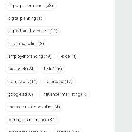
digital performance
(33)
digital planning
(1)
digital transformation
(11)
email marketing
(8)
employer branding
(49)
excel
(4)
facebook
(24)
FMCG
(6)
framework
(14)
Giải case
(17)
google ad
(6)
influencer marketing
(1)
management consulting
(4)
Management Trainee
(37)