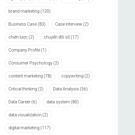
brand marketing
(120)
Business Case
(83)
Case interview
(2)
chiến lược
(2)
chuyển đổi số
(17)
Company Profile
(1)
Consumer Psychology
(2)
content marketing
(78)
copywriting
(2)
Critical thinking
(2)
Data Analysis
(56)
Data Career
(6)
data system
(80)
data visualization
(2)
digital marketing
(117)