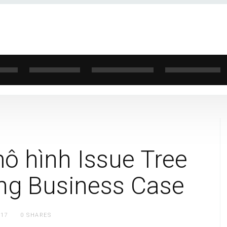
ô hình Issue Tree
ng Business Case
917
0
SHARES