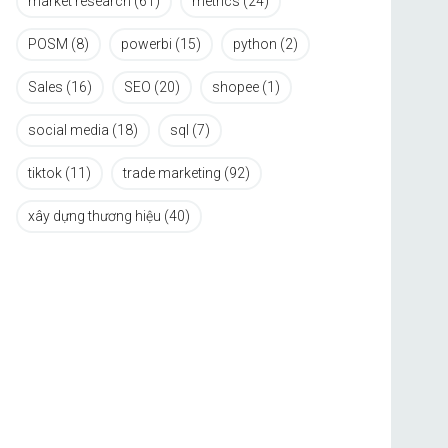
market research
(61)
metrics
(24)
POSM
(8)
powerbi
(15)
python
(2)
Sales
(16)
SEO
(20)
shopee
(1)
social media
(18)
sql
(7)
tiktok
(11)
trade marketing
(92)
xây dựng thương hiệu
(40)