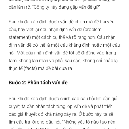
cần làm rõ: “Công ty này đang gặp vấn đề gì?”
Sau khi đã xác định được vấn đề chính mà đề bài yêu
cầu, hãy viết lại câu nhận định vấn đề (problem
statement) một cách cụ thể và rõ ràng hơn. Câu nhận
định vấn đề có thể là một câu khẳng định hoặc một câu
hỏi. Một câu nhận định vấn đề tốt sẽ đi đúng vào trọng
tâm, không lan man và phải sâu sắc, không chỉ nhắc lại
thực tế (facts) mà đề bài đưa ra.
Bước 2: Phân tách vấn đề
Sau khi đã xác định được chính xác câu hỏi lớn cần giải
quyết, ta cần phân tách từng lớp vấn đề và phát triển
các giả thuyết có khả năng xảy ra. Ở bước này, ta sẽ
tìm câu trả lời cho câu hỏi: “Những yếu tố nào tạo nên