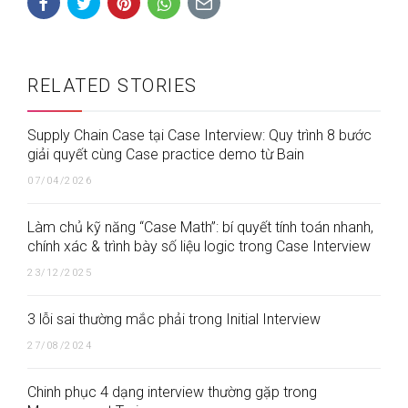
RELATED STORIES
Supply Chain Case tại Case Interview: Quy trình 8 bước
giải quyết cùng Case practice demo từ Bain
07/04/2026
Làm chủ kỹ năng “Case Math”: bí quyết tính toán nhanh,
chính xác & trình bày số liệu logic trong Case Interview
23/12/2025
3 lỗi sai thường mắc phải trong Initial Interview
27/08/2024
Chinh phục 4 dạng interview thường gặp trong