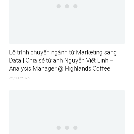
Lộ trình chuyển ngành từ Marketing sang
Data | Chia sẻ từ anh Nguyễn Viết Linh –
Analysis Manager @ Highlands Coffee
22/11/2025