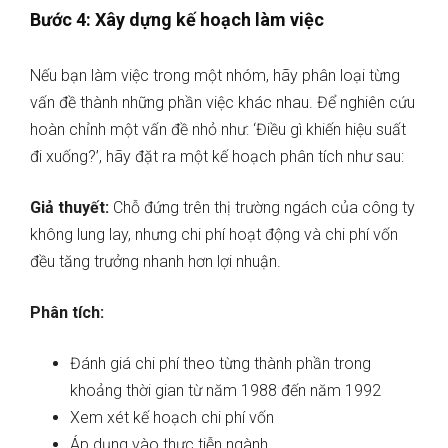
Bước 4: Xây dựng kế hoạch làm việc
Nếu bạn làm việc trong một nhóm, hãy phân loại từng
vấn đề thành những phần việc khác nhau. Để nghiên cứu
hoàn chỉnh một vấn đề nhỏ như: ‘Điều gì khiến hiệu suất
đi xuống?’, hãy đặt ra một kế hoạch phân tích như sau:
Giả thuyết:
Chỗ đứng trên thị trường ngách của công ty
không lung lay, nhưng chi phí hoạt động và chi phí vốn
đều tăng trưởng nhanh hơn lợi nhuận.
Phân tích:
Đánh giá chi phí theo từng thành phần trong
khoảng thời gian từ năm 1988 đến năm 1992
Xem xét kế hoạch chi phí vốn
Áp dụng vào thực tiễn ngành