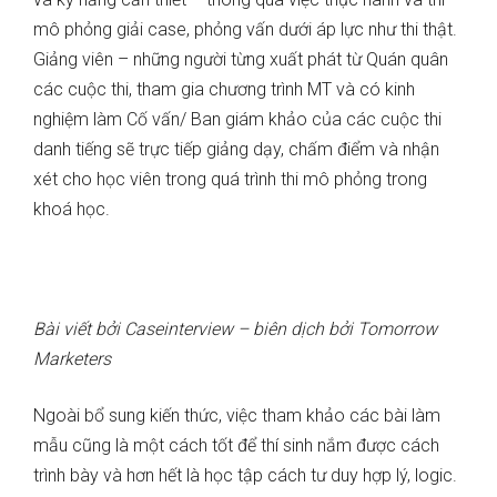
mô phỏng giải case, phỏng vấn dưới áp lực như thi thật.
Giảng viên – những người từng xuất phát từ Quán quân
các cuộc thi, tham gia chương trình MT và có kinh
nghiệm làm Cố vấn/ Ban giám khảo của các cuộc thi
danh tiếng sẽ trực tiếp giảng dạy, chấm điểm và nhận
xét cho học viên trong quá trình thi mô phỏng trong
khoá học.
Bài viết bởi Caseinterview – biên dịch bởi Tomorrow
Marketers
Ngoài bổ sung kiến thức, việc tham khảo các bài làm
mẫu cũng là một cách tốt để thí sinh nắm được cách
trình bày và hơn hết là học tập cách tư duy hợp lý, logic.