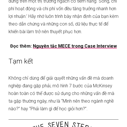
đứng trên một thị trường ngách có tiềm năng. Song, chi
phí hoạt động và chi phí vốn đều tăng trưởng nhanh hơn
lợi nhuận.’ Hãy nhớ luôn trình bày nhận định của bạn kèm
theo dẫn chứng và những con số, dữ liệu thực tế để
khiến bài làm trở nên thuyết phục hơn.
Đọc thêm:
Nguyên tắc MECE trong Case Interview
Tạm kết
Không chỉ dùng để giải quyết những vấn đề mà doanh
nghiệp đang gặp phải, mô hình 7 bước của McKinsey
hoàn toàn có thể được sử dụng cho những vấn đề mà
ta gặp thường ngày, như là “Mình nên theo ngành nghề
nào?” hay “Phải làm gì để học giỏi hơn?”.