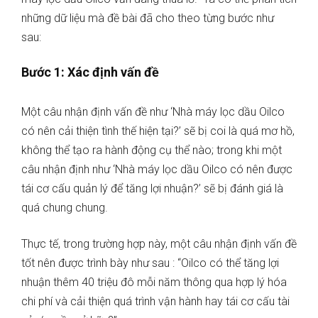
những dữ liệu mà đề bài đã cho theo từng bước như
sau:
Bước 1: Xác định vấn đề
Một câu nhận định vấn đề như ‘Nhà máy lọc dầu Oilco
có nên cải thiện tình thế hiện tại?’ sẽ bị coi là quá mơ hồ,
không thể tạo ra hành động cụ thể nào; trong khi một
câu nhận định như ‘Nhà máy lọc dầu Oilco có nên được
tái cơ cấu quản lý để tăng lợi nhuận?’ sẽ bị đánh giá là
quá chung chung.
Thực tế, trong trường hợp này, một câu nhận định vấn đề
tốt nên được trình bày như sau : “Oilco có thể tăng lợi
nhuận thêm 40 triệu đô mỗi năm thông qua hợp lý hóa
chi phí và cải thiện quá trình vận hành hay tái cơ cấu tài