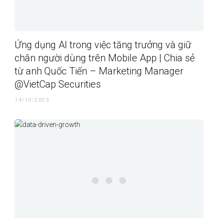
Ứng dụng AI trong việc tăng trưởng và giữ
chân người dùng trên Mobile App | Chia sẻ
từ anh Quốc Tiến – Marketing Manager
@VietCap Securities
14/10/2025