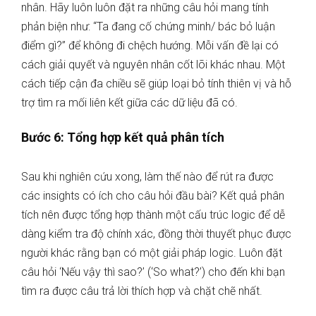
nhân. Hãy luôn luôn đặt ra những câu hỏi mang tính
phản biện như: “Ta đang cố chứng minh/ bác bỏ luận
điểm gì?” để không đi chệch hướng. Mỗi vấn đề lại có
cách giải quyết và nguyên nhân cốt lõi khác nhau. Một
cách tiếp cận đa chiều sẽ giúp loại bỏ tính thiên vị và hỗ
trợ tìm ra mối liên kết giữa các dữ liệu đã có.
Bước 6: Tổng hợp kết quả phân tích
Sau khi nghiên cứu xong, làm thế nào để rút ra được
các insights có ích cho câu hỏi đầu bài? Kết quả phân
tích nên được tổng hợp thành một cấu trúc logic để dễ
dàng kiểm tra độ chính xác, đồng thời thuyết phục được
người khác rằng bạn có một giải pháp logic. Luôn đặt
câu hỏi ‘Nếu vậy thì sao?’ (‘So what?’) cho đến khi bạn
tìm ra được câu trả lời thích hợp và chặt chẽ nhất.